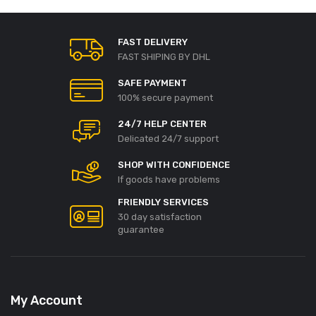
FAST DELIVERY
FAST SHIPING BY DHL
SAFE PAYMENT
100% secure payment
24/7 HELP CENTER
Delicated 24/7 support
SHOP WITH CONFIDENCE
If goods have problems
FRIENDLY SERVICES
30 day satisfaction
guarantee
My Account