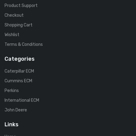
Product Support
Checkout
Shopping Cart
Wishlist
Terms & Conditions
Categories
Caterpillar ECM
Cummins ECM
Perkins
International ECM
John Deere
Links