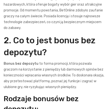
hazardowych, która oferuje bogaty wybór gier oraz atrakcyjne
promocje. Od momentu powstania, BetOnline zdobyło zaufanie
graczy na całym świecie. Posiada licencję i stosuje najnowsze
technologie zabezpieczeń, co czyni ją bezpiecznym miejscem
do zabawy.
2. Co to jest bonus bez
depozytu?
Bonus bez depozytu
to forma promocji, która pozwala
graczom na korzystanie z pieniędzy lub darmowych spinów bez
konieczności wpłacania własnych środków. To doskonała okazja,
aby przetestować platformę, poznać jej funkcje i zagrać w
ulubione gry, nie ryzykując własnych pieniędzy.
Rodzaje bonusów bez