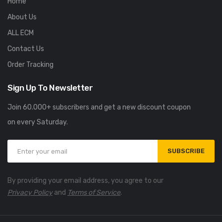
Home
About Us
ALL ECM
Contact Us
Order Tracking
Sign Up To Newsletter
Join 60.000+ subscribers and get a new discount coupon
on every Saturday.
SUBSCRIBE
By providing your email address, you agree to our
Privacy Policy
and
Terms of Service
.