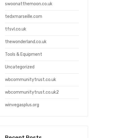
swoonatthemoon.co.uk
tedxmarseille.com
tfsvl.co.uk
thewonderland.co.uk
Tools & Equipment
Uncategorized
wbcommunitytrust.co.uk
wbcommunitytrust.co.uk2
winvegasplus.org
Recent Posts