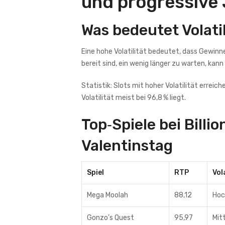
und progressive
Was bedeutet Volatil
Eine hohe Volatilität bedeutet, dass Gewinne 
bereit sind, ein wenig länger zu warten, ka
Statistik: Slots mit hoher Volatilität errei
Volatilität meist bei 96,8 % liegt.
Top‑Spiele bei Billi
Valentinstag
Spiel
RTP
Vol
Mega Moolah
88,12
Hoc
Gonzo’s Quest
95,97
Mit