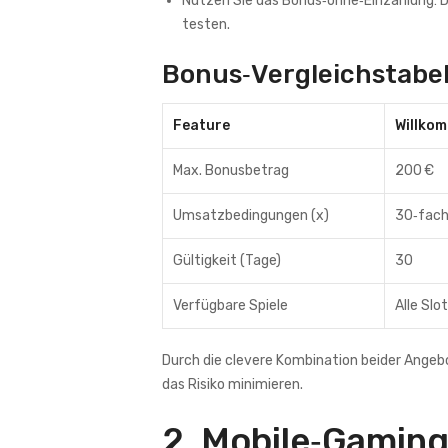
Nutzen Sie das Bonus‑ohne‑Einzahlung: Die
testen.
Bonus‑Vergleichstabel
Feature
Willko
Max. Bonusbetrag
200 €
Umsatzbedingungen (x)
30‑fac
Gültigkeit (Tage)
30
Verfügbare Spiele
Alle Slo
Durch die clevere Kombination beider Angebot
das Risiko minimieren.
2. Mobile‑Gaming