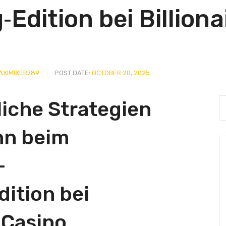
‑Edition bei Billion
XIMIXER789
POST DATE:
OCTOBER 20, 2025
iche Strategien
nn beim
–
dition bei
 Casino