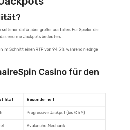
 Jackpots
ität?
seltener, dafür aber größer ausfallen. Für Spieler, die
nn das enorme Jackpots bedeuten.
chen im Schnitt einen RTP von 94,5 %, während niedrige
onaireSpin Casino für den
atilität
Besonderheit
h
Progressive Jackpot (bis € 5 M)
tel
Avalanche‑Mechanik