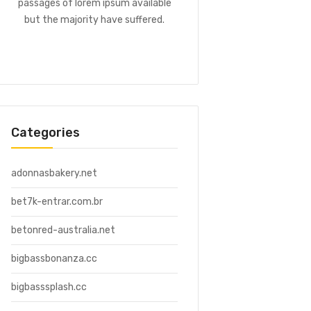
passages of lorem ipsum available
but the majority have suffered.
Categories
adonnasbakery.net
bet7k-entrar.com.br
betonred-australia.net
bigbassbonanza.cc
bigbasssplash.cc