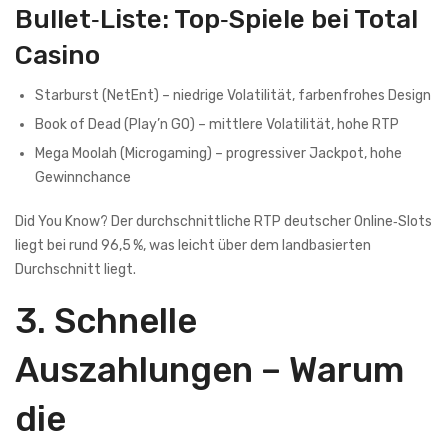
Bullet‑Liste: Top‑Spiele bei Total
Casino
Starburst (NetEnt) – niedrige Volatilität, farbenfrohes Design
Book of Dead (Play’n GO) – mittlere Volatilität, hohe RTP
Mega Moolah (Microgaming) – progressiver Jackpot, hohe
Gewinnchance
Did You Know? Der durchschnittliche RTP deutscher Online‑Slots
liegt bei rund 96,5 %, was leicht über dem landbasierten
Durchschnitt liegt.
3. Schnelle
Auszahlungen – Warum
UNCATEGORIZED
die
UNCATEGORIZED
usiver Einblick in die F1
Spinbara Casino Bonus im