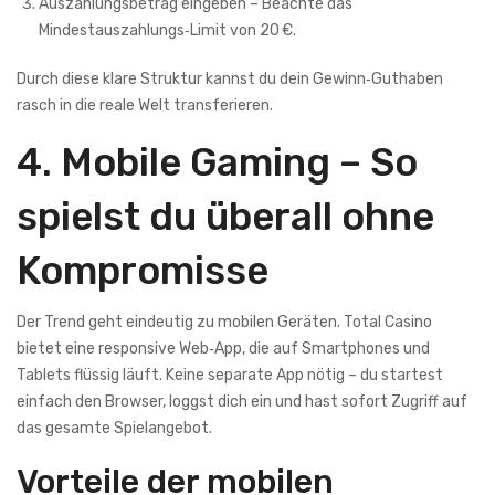
Auszahlungsbetrag eingeben – Beachte das
Mindestauszahlungs‑Limit von 20 €.
Durch diese klare Struktur kannst du dein Gewinn‑Guthaben
rasch in die reale Welt transferieren.
4. Mobile Gaming – So
spielst du überall ohne
Kompromisse
Der Trend geht eindeutig zu mobilen Geräten. Total Casino
bietet eine responsive Web‑App, die auf Smartphones und
Tablets flüssig läuft. Keine separate App nötig – du startest
einfach den Browser, loggst dich ein und hast sofort Zugriff auf
das gesamte Spielangebot.
Vorteile der mobilen