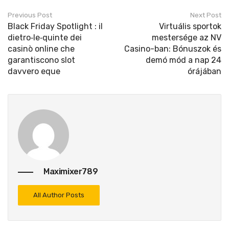
Previous Post
Next Post
Black Friday Spotlight : il
Virtuális sportok
dietro‑le‑quinte dei
mestersége az NV
casinò online che
Casino-ban: Bónuszok és
garantiscono slot
demó mód a nap 24
davvero eque
órájában
Maximixer789
All Author Posts