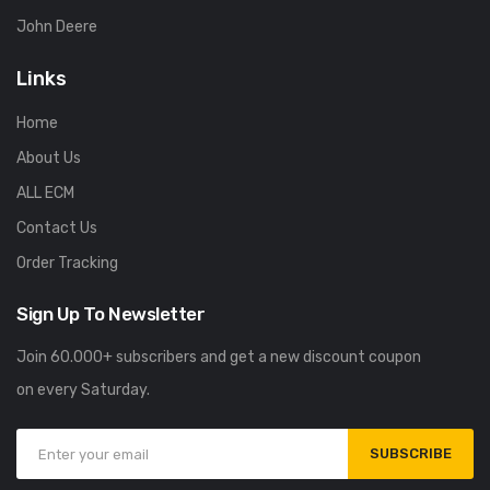
John Deere
Links
Home
About Us
ALL ECM
Contact Us
Order Tracking
Sign Up To Newsletter
Join 60.000+ subscribers and get a new discount coupon
on every Saturday.
SUBSCRIBE