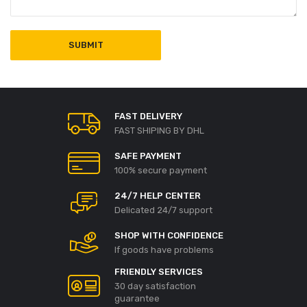
FAST DELIVERY
FAST SHIPING BY DHL
SAFE PAYMENT
100% secure payment
24/7 HELP CENTER
Delicated 24/7 support
SHOP WITH CONFIDENCE
If goods have problems
FRIENDLY SERVICES
30 day satisfaction
guarantee