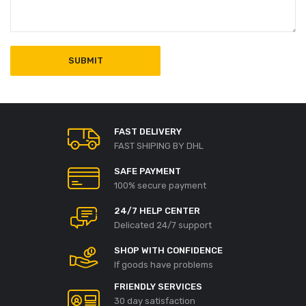
FAST DELIVERY
FAST SHIPING BY DHL
SAFE PAYMENT
100% secure payment
24/7 HELP CENTER
Delicated 24/7 support
SHOP WITH CONFIDENCE
If goods have problems
FRIENDLY SERVICES
30 day satisfaction