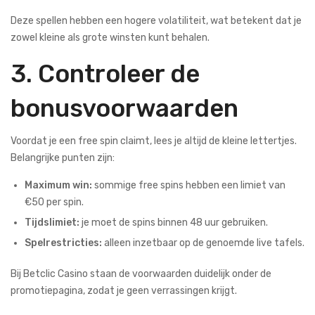
Deze spellen hebben een hogere volatiliteit, wat betekent dat je
zowel kleine als grote winsten kunt behalen.
3. Controleer de
bonusvoorwaarden
Voordat je een free spin claimt, lees je altijd de kleine lettertjes.
Belangrijke punten zijn:
Maximum win:
sommige free spins hebben een limiet van
€50 per spin.
Tijdslimiet:
je moet de spins binnen 48 uur gebruiken.
Spelrestricties:
alleen inzetbaar op de genoemde live tafels.
Bij Betclic Casino staan de voorwaarden duidelijk onder de
promotiepagina, zodat je geen verrassingen krijgt.