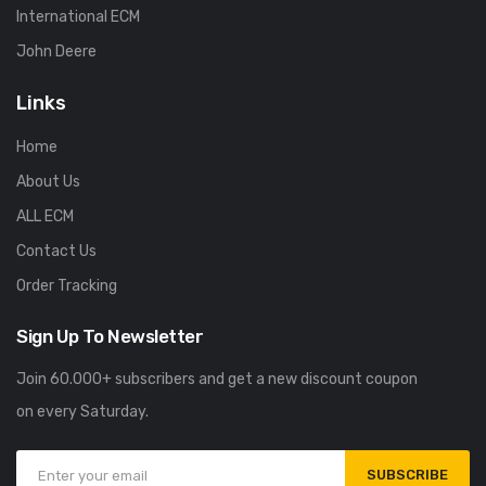
International ECM
John Deere
Links
Home
About Us
ALL ECM
Contact Us
Order Tracking
Sign Up To Newsletter
Join 60.000+ subscribers and get a new discount coupon
on every Saturday.
SUBSCRIBE