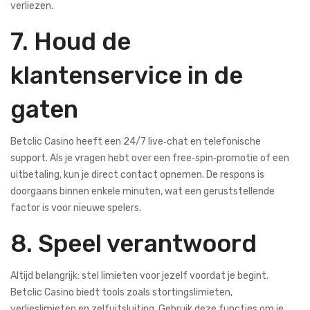
verliezen.
7. Houd de
klantenservice in de
gaten
Betclic Casino heeft een 24/7 live‑chat en telefonische
support. Als je vragen hebt over een free‑spin‑promotie of een
uitbetaling, kun je direct contact opnemen. De respons is
doorgaans binnen enkele minuten, wat een geruststellende
factor is voor nieuwe spelers.
8. Speel verantwoord
Altijd belangrijk: stel limieten voor jezelf voordat je begint.
Betclic Casino biedt tools zoals stortingslimieten,
verlieslimieten en zelfuitsluiting. Gebruik deze functies om je