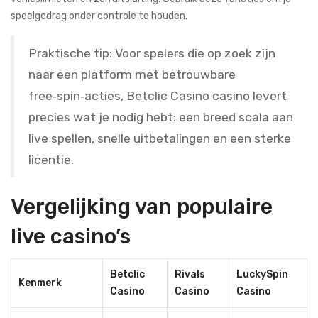
speelgedrag onder controle te houden.
Praktische tip: Voor spelers die op zoek zijn
naar een platform met betrouwbare
free‑spin‑acties,
Betclic Casino casino
levert
precies wat je nodig hebt: een breed scala aan
live spellen, snelle uitbetalingen en een sterke
licentie.
Vergelijking van populaire
live casino’s
Betclic
Rivals
LuckySpin
Kenmerk
Casino
Casino
Casino