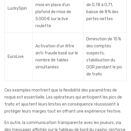
mise en place d’un
de 0,78 à 0,71,
LuckySpin
plafond de mise de
baisse de 8 % des
5 000 € sur le live
pertes nettes
roulette
Diminution de 15 %
Activation d’un filtre
des comptes
anti‑fraude basé sur le
suspects,
EuroLive
nombre de tables
stabilisation du
simultanées
GGR pendant le pic
de trafic
Ces exemples montrent que la flexibilité des paramètres de
risque est essentielle. Les opérateurs qui anticipent les pics de
trafic et ajustent leurs limites en conséquence réussissent à
protéger leurs marges tout en offrant une expérience festive.
En outre, la communication transparente avec les joueurs, via
des messages affichés sur le tableau de bord du casino, renforce