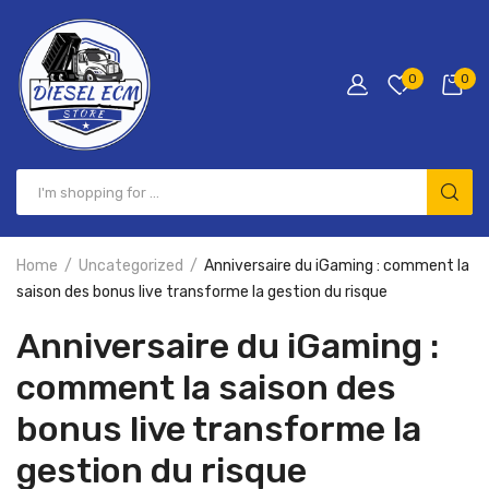
0
0
Home
Uncategorized
Anniversaire du iGaming : comment la
saison des bonus live transforme la gestion du risque
Anniversaire du iGaming :
comment la saison des
bonus live transforme la
gestion du risque