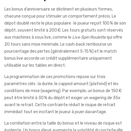
Les bonus d’anniversaire se déclinent en plusieurs formes,
chacune conçue pour stimuler un comportement précis. Le
dépot doublé reste le plus populaire : le joueur reçoit 100 % de son
dépôt, souvent limité à 200 €. Les tours gratuits sont réservés
aux machines à sous live, comme le
Live Spin Roulette
qui offre
20 tours sans mise minimale. Le cash‑back rembourse un
pourcentage des pertes (généralement 5‑15 %) et le match
bonus live accorde un crédit supplémentaire uniquement
utilisable sur les tables en direct.
La programmation de ces promotions repose sur trois
paramètres clés : la durée, le capped amount (plafond) et les
conditions de mise (wagering). Par exemple, un bonus de 150 €
peut être limité à 30 % du dépôt et exiger un wagering de 35x
avant le retrait. Cette contrainte réduit le risque de retrait
immédiat tout en incitant le joueur à jouer davantage.
La corrélation entre la taille du bonus et le niveau de risque est
évidente. Un bonus élevé augmente la volatilité du portefeuille