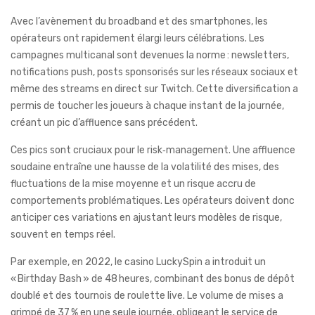
Avec l’avènement du broadband et des smartphones, les
opérateurs ont rapidement élargi leurs célébrations. Les
campagnes multicanal sont devenues la norme : newsletters,
notifications push, posts sponsorisés sur les réseaux sociaux et
même des streams en direct sur Twitch. Cette diversification a
permis de toucher les joueurs à chaque instant de la journée,
créant un pic d’affluence sans précédent.
Ces pics sont cruciaux pour le risk‑management. Une affluence
soudaine entraîne une hausse de la volatilité des mises, des
fluctuations de la mise moyenne et un risque accru de
comportements problématiques. Les opérateurs doivent donc
anticiper ces variations en ajustant leurs modèles de risque,
souvent en temps réel.
Par exemple, en 2022, le casino LuckySpin a introduit un
« Birthday Bash » de 48 heures, combinant des bonus de dépôt
UNCATEGORIZED
UNCATEGORIZED
doublé et des tournois de roulette live. Le volume de mises a
usiver Einblick in die F1
Spinbara Casino Bonus im
grimpé de 37 % en une seule journée, obligeant le service de