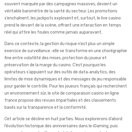
souvent marquée par des campagnes massives, devient un
véritable baromètre de la santé du secteur. Les promotions
s’enchaînent, les jackpots explosent et, surtout, le live casino
prend le devant de la scène, offrant une interaction en temps
réel qui attire les foules comme jamais auparavant.
Dans ce contexte, la gestion du risque n’est plus un simple
exercice de surveillance ; elle se transforme en une chorégraphie
fine entre volatilité des mises, protection du joueur et
préservation de la marge du casino. C’est pourquoi les
opérateurs s’appuient sur des outils de data‑analytics, des
limites de mise dynamiques et des messages de jeu responsable
pour garder le contrôle. Pour les joueurs français qui recherchent
un environnement sûr, le site de comparaison
casino en ligne
france
propose des revues impartiales et des classements
basés sur la transparence et la conformité.
Cet article se décline en huit parties. Nous explorerons d’abord
l’évolution historique des anniversaires dans le iGaming, puis