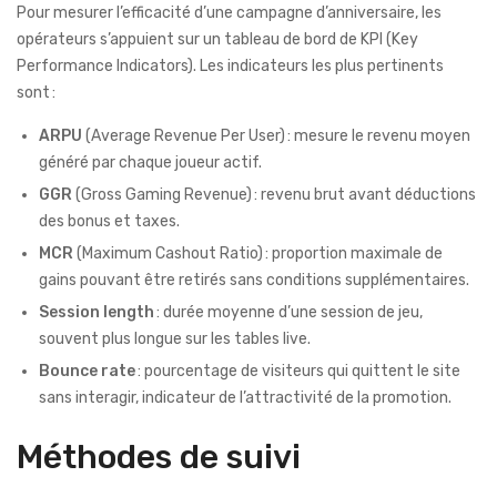
Pour mesurer l’efficacité d’une campagne d’anniversaire, les
opérateurs s’appuient sur un tableau de bord de KPI (Key
Performance Indicators). Les indicateurs les plus pertinents
sont :
ARPU
(Average Revenue Per User) : mesure le revenu moyen
généré par chaque joueur actif.
GGR
(Gross Gaming Revenue) : revenu brut avant déductions
des bonus et taxes.
MCR
(Maximum Cashout Ratio) : proportion maximale de
gains pouvant être retirés sans conditions supplémentaires.
Session length
: durée moyenne d’une session de jeu,
souvent plus longue sur les tables live.
Bounce rate
: pourcentage de visiteurs qui quittent le site
sans interagir, indicateur de l’attractivité de la promotion.
Méthodes de suivi