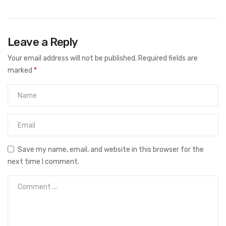
Leave a Reply
Your email address will not be published.
Required fields are
marked
*
Save my name, email, and website in this browser for the
next time I comment.