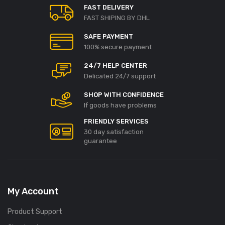
FAST DELIVERY
FAST SHIPING BY DHL
SAFE PAYMENT
100% secure payment
24/7 HELP CENTER
Delicated 24/7 support
SHOP WITH CONFIDENCE
If goods have problems
FRIENDLY SERVICES
30 day satisfaction
guarantee
My Account
Product Support