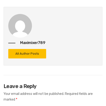
Maximixer789
All Author Posts
Leave a Reply
Your email address will not be published.
Required fields are
marked
*