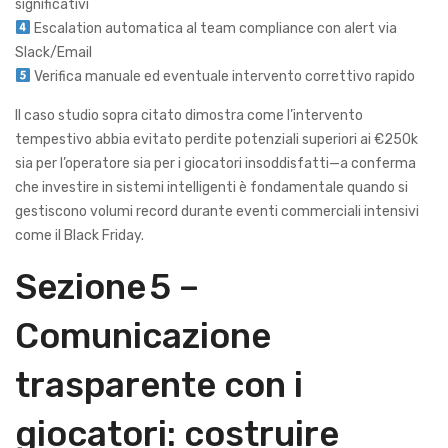
significativi
Escalation automatica al team compliance con alert via
Slack/Email
Verifica manuale ed eventuale intervento correttivo rapido
Il caso studio sopra citato dimostra come l’intervento
tempestivo abbia evitato perdite potenziali superiori ai €250k
sia per l’operatore sia per i giocatori insoddisfatti—a conferma
che investire in sistemi intelligenti è fondamentale quando si
gestiscono volumi record durante eventi commerciali intensivi
come il Black Friday.
Sezione 5 –
Comunicazione
trasparente con i
giocatori: costruire