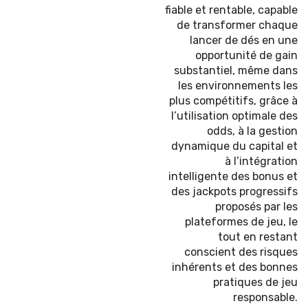
fiable et rentable, capable
de transformer chaque
lancer de dés en une
opportunité de gain
substantiel, même dans
les environnements les
plus compétitifs, grâce à
l’utilisation optimale des
odds, à la gestion
dynamique du capital et
à l’intégration
intelligente des bonus et
des jackpots progressifs
proposés par les
plateformes de jeu, le
tout en restant
conscient des risques
inhérents et des bonnes
pratiques de jeu
responsable.