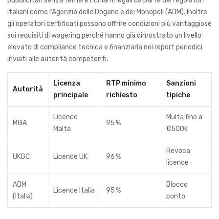
pubblicitari senza temere richiami legali da parte dei regolatori
italiani come l’Agenzia delle Dogane e dei Monopoli (ADM). Inoltre
gli operatori certificati possono offrire condizioni più vantaggiose
sui requisiti di wagering perché hanno già dimostrato un livello
elevato di compliance tecnica e finanziaria nei report periodici
inviati alle autorità competenti.
Licenza
RTP minimo
Sanzioni
Autorità
principale
richiesto
tipiche
Licence
Multa fino a
MGA
95 %
Malta
€500k
Revoca
UKGC
Licence UK
96 %
licence
ADM
Blocco
Licence Italia
95 %
(Italia)
conto