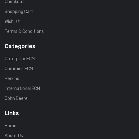
Checkout
Shopping Cart
Wishlist
Terms & Conditions
Categories
Caterpillar ECM
Cummins ECM
Perkins
International ECM
John Deere
Links
Home
About Us