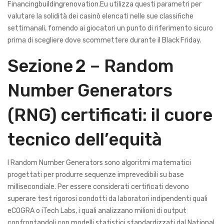
Financingbuildingrenovation.Eu utilizza questi parametri per
valutare la solidità dei casinò elencati nelle sue classifiche
settimanali, fornendo ai giocatori un punto di riferimento sicuro
prima di scegliere dove scommettere durante il Black Friday.
Sezione 2 – Random
Number Generators
(RNG) certificati: il cuore
tecnico dell’equità
I Random Number Generators sono algoritmi matematici
progettati per produrre sequenze imprevedibili su base
millisecondiale. Per essere considerati certificati devono
superare test rigorosi condotti da laboratori indipendenti quali
eCOGRA o iTech Labs, i quali analizzano milioni di output
confrontandoli con modelli statistici standardizzati dal National