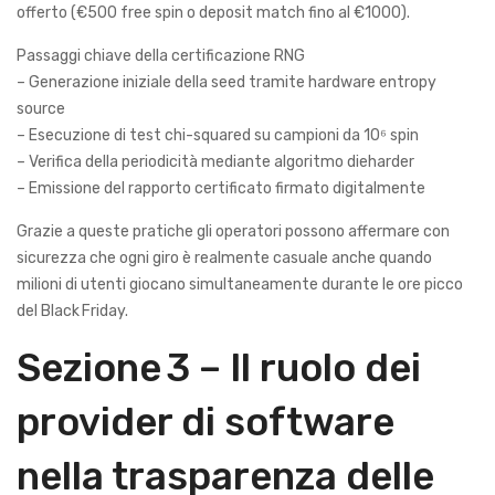
offerto (€500 free spin o deposit match fino al €1000).
Passaggi chiave della certificazione RNG
– Generazione iniziale della seed tramite hardware entropy
source
– Esecuzione di test chi-squared su campioni da 10⁶ spin
– Verifica della periodicità mediante algoritmo dieharder
– Emissione del rapporto certificato firmato digitalmente
Grazie a queste pratiche gli operatori possono affermare con
sicurezza che ogni giro è realmente casuale anche quando
milioni di utenti giocano simultaneamente durante le ore picco
del Black Friday.
Sezione 3 – Il ruolo dei
provider di software
nella trasparenza delle