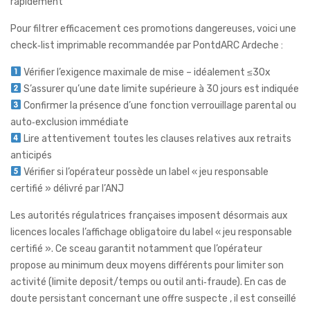
rapidement
Pour filtrer efficacement ces promotions dangereuses, voici une
check‑list imprimable recommandée par PontdARC Ardeche :
Vérifier l’exigence maximale de mise ­– idéalement ≤30x
S’assurer qu’une date limite supérieure à 30 jours est indiquée
Confirmer la présence d’une fonction verrouillage parental ou
auto‑exclusion immédiate
Lire attentivement toutes les clauses relatives aux retraits
anticipés
Vérifier si l’opérateur possède un label « jeu responsable
certifié » délivré par l’ANJ
Les autorités régulatrices françaises imposent désormais aux
licences locales l’affichage obligatoire du label « jeu responsable
certifié ». Ce sceau garantit notamment que l’opérateur
propose au minimum deux moyens différents pour limiter son
activité (limite deposit/temps ou outil anti‑fraude). En cas de
doute persistant concernant une offre suspecte , il est conseillé