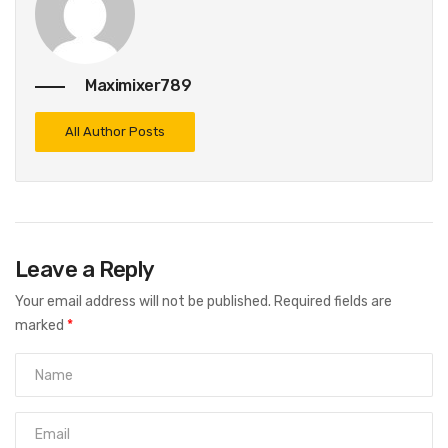
Maximixer789
All Author Posts
Leave a Reply
Your email address will not be published.
Required fields are
marked
*