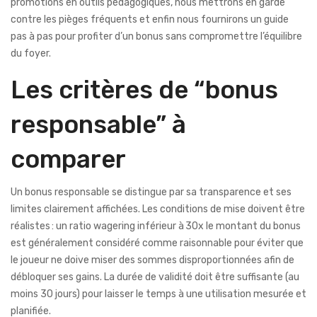
promotions en outils pédagogiques, nous mettrons en garde
contre les pièges fréquents et enfin nous fournirons un guide
pas à pas pour profiter d’un bonus sans compromettre l’équilibre
du foyer.
Les critères de “bonus
responsable” à
comparer
Un bonus responsable se distingue par sa transparence et ses
limites clairement affichées. Les conditions de mise doivent être
réalistes : un ratio wagering inférieur à 30x le montant du bonus
est généralement considéré comme raisonnable pour éviter que
le joueur ne doive miser des sommes disproportionnées afin de
débloquer ses gains. La durée de validité doit être suffisante (au
moins 30 jours) pour laisser le temps à une utilisation mesurée et
planifiée.