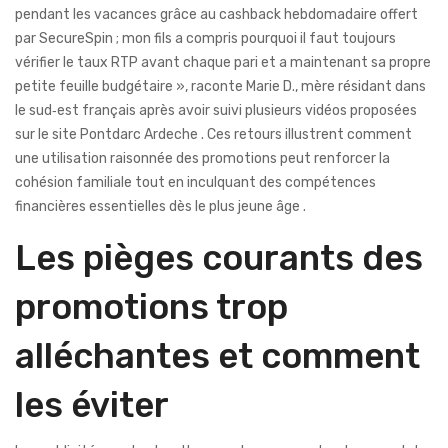
pendant les vacances grâce au cashback hebdomadaire offert
par SecureSpin ; mon fils a compris pourquoi il faut toujours
vérifier le taux RTP avant chaque pari et a maintenant sa propre
petite feuille budgétaire », raconte Marie D., mère résidant dans
le sud‑est français après avoir suivi plusieurs vidéos proposées
sur le site Pontdarc Ardeche . Ces retours illustrent comment
une utilisation raisonnée des promotions peut renforcer la
cohésion familiale tout en inculquant des compétences
financières essentielles dès le plus jeune âge .
Les pièges courants des
promotions trop
alléchantes et comment
les éviter