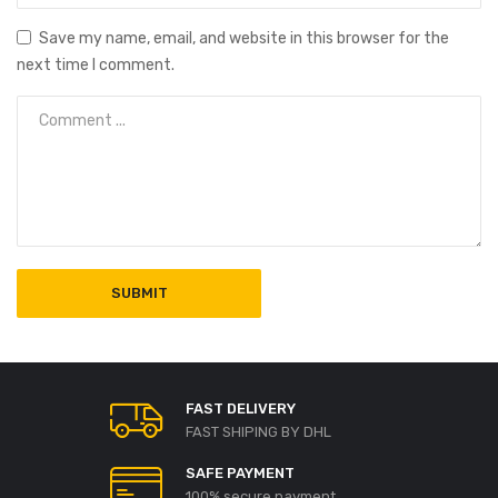
Save my name, email, and website in this browser for the
next time I comment.
FAST DELIVERY
FAST SHIPING BY DHL
SAFE PAYMENT
100% secure payment