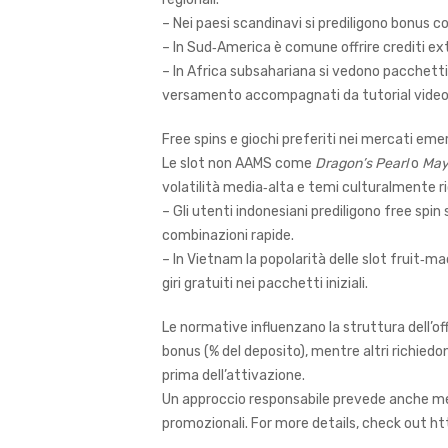
– Nei paesi scandinavi si prediligono bonus
– In Sud‑America è comune offrire crediti extr
– In Africa subsahariana si vedono pacchett
versamento accompagnati da tutorial video tr
Free spins e giochi preferiti nei mercati eme
Le slot non AAMS come
Dragon’s Pearl
o
May
volatilità media‑alta e temi culturalmente ri
– Gli utenti indonesiani prediligono free spi
combinazioni rapide.
– In Vietnam la popolarità delle slot fruit‑m
giri gratuiti nei pacchetti iniziali.
Le normative influenzano la struttura dell’of
bonus (% del deposito), mentre altri richiedo
prima dell’attivazione.
Un approccio responsabile prevede anche me
promozionali. For more details, check out
ht