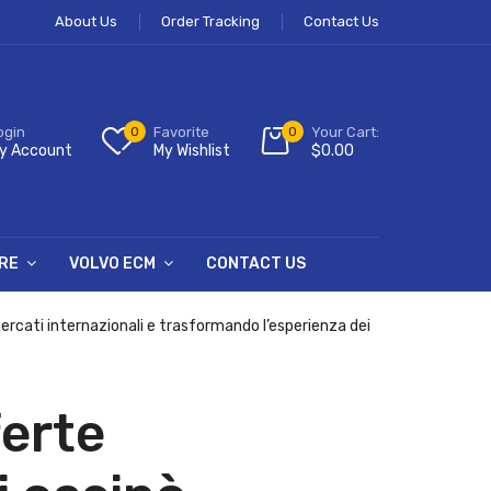
About Us
Order Tracking
Contact Us
ogin
0
Favorite
0
Your Cart:
y Account
My Wishlist
$
0.00
RE
VOLVO ECM
CONTACT US
ercati internazionali e trasformando l’esperienza dei
ferte