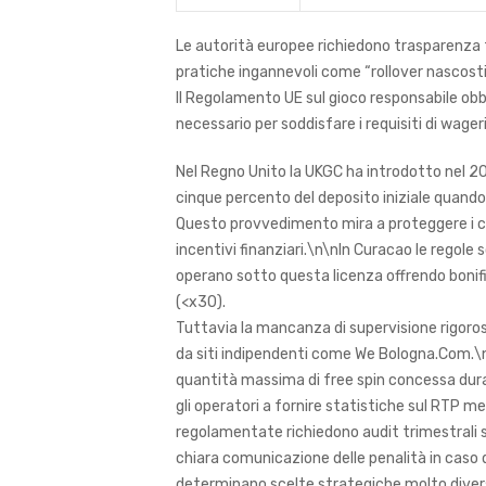
Le autorità europee richiedono trasparenza t
pratiche ingannevoli come “rollover nascosti
Il Regolamento UE sul gioco responsabile obbl
necessario per soddisfare i requisiti di wager
Nel Regno Unito la UKGC ha introdotto nel 20
cinque percento del deposito iniziale quando 
Questo provvedimento mira a proteggere i con
incentivi finanziari.\n\nIn Curacao le regole 
operano sotto questa licenza offrendo bonifi
(<x30).
Tuttavia la mancanza di supervisione rigoros
da siti indipendenti come We Bologna.Com.\n\
quantità massima di free spin concessa duran
gli operatori a fornire statistiche sul RTP m
regolamentate richiedono audit trimestrali s
chiara comunicazione delle penalità in caso d
determinano scelte strategiche molto diver