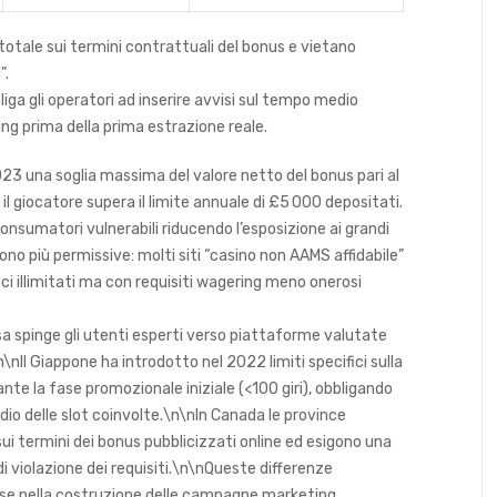
otale sui termini contrattuali del bonus e vietano
”.
iga gli operatori ad inserire avvisi sul tempo medio
ing prima della prima estrazione reale.
23 una soglia massima del valore netto del bonus pari al
il giocatore supera il limite annuale di £5 000 depositati.
sumatori vulnerabili riducendo l’esposizione ai grandi
sono più permissive: molti siti “casino non AAMS affidabile”
ci illimitati ma con requisiti wagering meno onerosi
a spinge gli utenti esperti verso piattaforme valutate
nIl Giappone ha introdotto nel 2022 limiti specifici sulla
te la fase promozionale iniziale (<100 giri), obbligando
edio delle slot coinvolte.\n\nIn Canada le province
ui termini dei bonus pubblicizzati online ed esigono una
i violazione dei requisiti.\n\nQueste differenze
se nella costruzione delle campagne marketing