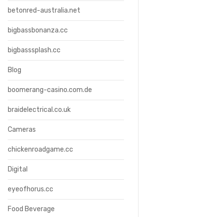
betonred-australia.net
bigbassbonanza.cc
bigbasssplash.cc
Blog
boomerang-casino.com.de
braidelectrical.co.uk
Cameras
chickenroadgame.cc
Digital
eyeofhorus.cc
Food Beverage