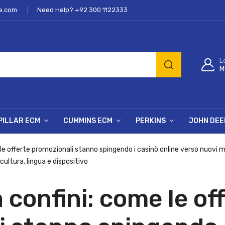
e.com
Need Help? +92 300 1122333
L
M
PILLAR ECM
CUMMINS ECM
PERKINS
JOHN DEE
e offerte promozionali stanno spingendo i casinò online verso nuovi m
cultura, lingua e dispositivo
confini: come le of