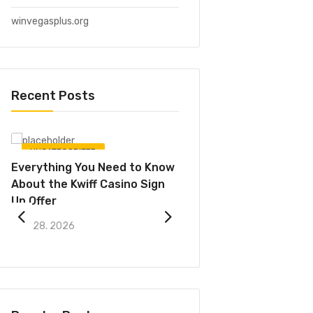
winvegasplus.org
Recent Posts
UNCATEGORIZED
UNCATEGORIZED
Everything You Need to Know
Exklusiver Einblick in d
e
About the Kwiff Casino Sign
Casino Promo Codes 
Up Offer
deren Vorteile
July 28, 2026
July 28, 2026