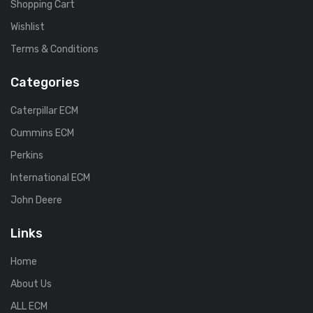
Shopping Cart
Wishlist
Terms & Conditions
Categories
Caterpillar ECM
Cummins ECM
Perkins
International ECM
John Deere
Links
Home
About Us
ALL ECM