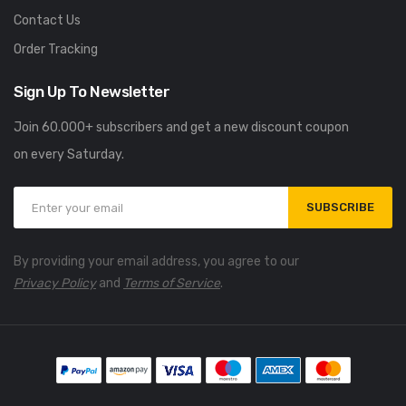
Contact Us
Order Tracking
Sign Up To Newsletter
Join 60.000+ subscribers and get a new discount coupon
on every Saturday.
SUBSCRIBE
By providing your email address, you agree to our
Privacy Policy
and
Terms of Service
.