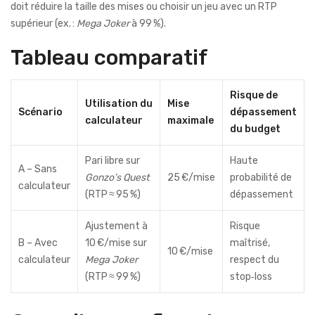
doit réduire la taille des mises ou choisir un jeu avec un RTP
supérieur (ex. :
Mega Joker
à 99 %).
Tableau comparatif
Risque de
Utilisation du
Mise
Scénario
dépassement
calculateur
maximale
du budget
Pari libre sur
Haute
A – Sans
Gonzo’s Quest
25 €/mise
probabilité de
calculateur
(RTP ≈ 95 %)
dépassement
Ajustement à
Risque
B – Avec
10 €/mise sur
maîtrisé,
10 €/mise
calculateur
Mega Joker
respect du
(RTP ≈ 99 %)
stop‑loss