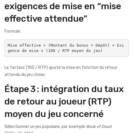
exigences de mise en “mise
effective attendue”
Formule :
Mise effective = (Montant du bonus + Dépôt) × Exi
Le facteur (100 / RTP) ajuste la mise en fonction du retour
attendu du jeu choisi.
Étape 3 : intégration du taux
de retour au joueur (RTP)
moyen du jeu concerné
Sélectionner un jeu populaire, par exemple
Book of Dead