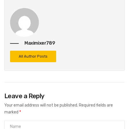
Maximixer789
All Author Posts
Leave a Reply
Your email address will not be published.
Required fields are
marked
*