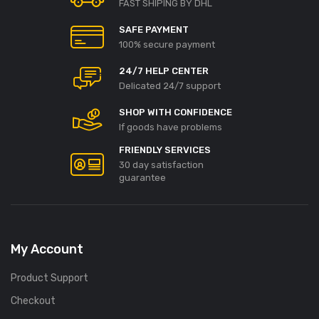
FAST SHIPING BY DHL
SAFE PAYMENT
100% secure payment
24/7 HELP CENTER
Delicated 24/7 support
SHOP WITH CONFIDENCE
If goods have problems
FRIENDLY SERVICES
30 day satisfaction
guarantee
My Account
Product Support
Checkout