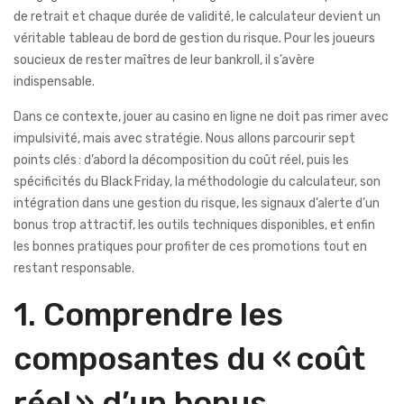
de retrait et chaque durée de validité, le calculateur devient un
véritable tableau de bord de gestion du risque. Pour les joueurs
soucieux de rester maîtres de leur bankroll, il s’avère
indispensable.
Dans ce contexte, jouer au casino en ligne ne doit pas rimer avec
impulsivité, mais avec stratégie. Nous allons parcourir sept
points clés : d’abord la décomposition du coût réel, puis les
spécificités du Black Friday, la méthodologie du calculateur, son
intégration dans une gestion du risque, les signaux d’alerte d’un
bonus trop attractif, les outils techniques disponibles, et enfin
les bonnes pratiques pour profiter de ces promotions tout en
restant responsable.
1. Comprendre les
composantes du « coût
réel » d’un bonus