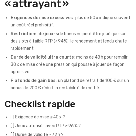
« attrayant »
Exigences de mise excessives
: plus de 50 x indique souvent
un coût réel prohibitif.
Restrictions de jeux
: si le bonus ne peut être joué que sur
des slots à faible RTP (< 94 %), le rendement attendu chute
rapidement.
Durée de validité ultra courte
: moins de 48 h pour remplir
30 x de mise crée une pression qui pousse à jouer de façon
agressive.
Plafonds de gain bas
: un plafond de retrait de 100 € sur un
bonus de 200 € réduit la rentabilité de moitié.
Checklist rapide
[ ] Exigence de mise ≤ 40 x ?
[ ] Jeux autorisés avec RTP ≥ 96 % ?
[ ] Durée de validité ≥ 72 h ?