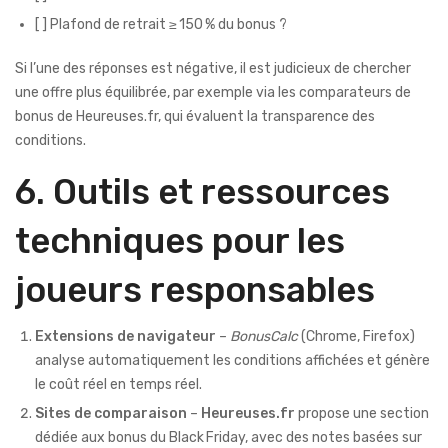
[ ] Plafond de retrait ≥ 150 % du bonus ?
Si l’une des réponses est négative, il est judicieux de chercher
une offre plus équilibrée, par exemple via les comparateurs de
bonus de Heureuses.fr, qui évaluent la transparence des
conditions.
6. Outils et ressources
techniques pour les
joueurs responsables
Extensions de navigateur
–
BonusCalc
(Chrome, Firefox)
analyse automatiquement les conditions affichées et génère
le coût réel en temps réel.
Sites de comparaison
–
Heureuses.fr
propose une section
dédiée aux bonus du Black Friday, avec des notes basées sur