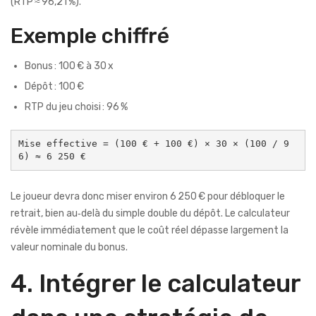
(RTP ≈ 96,21 %).
Exemple chiffré
Bonus : 100 € à 30 x
Dépôt : 100 €
RTP du jeu choisi : 96 %
Mise effective = (100 € + 100 €) × 30 × (100 / 9
Le joueur devra donc miser environ 6 250 € pour débloquer le
retrait, bien au‑delà du simple double du dépôt. Le calculateur
révèle immédiatement que le coût réel dépasse largement la
valeur nominale du bonus.
4. Intégrer le calculateur