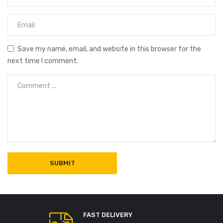
Save my name, email, and website in this browser for the
next time I comment.
FAST DELIVERY