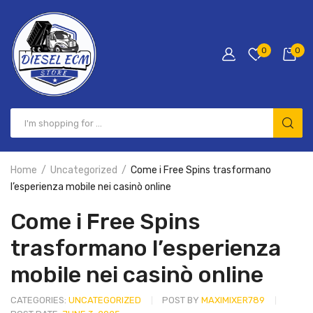
0
0
Home
Uncategorized
Come i Free Spins trasformano
l’esperienza mobile nei casinò online
Come i Free Spins
trasformano l’esperienza
mobile nei casinò online
CATEGORIES:
UNCATEGORIZED
POST BY
MAXIMIXER789