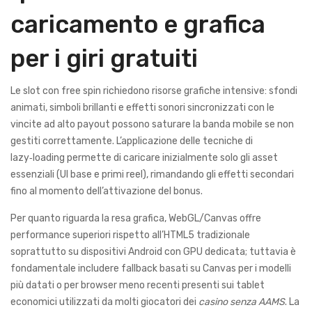
caricamento e grafica
per i giri gratuiti
Le slot con free spin richiedono risorse grafiche intensive: sfondi
animati, simboli brillanti e effetti sonori sincronizzati con le
vincite ad alto payout possono saturare la banda mobile se non
gestiti correttamente. L’applicazione delle tecniche di
lazy‑loading permette di caricare inizialmente solo gli asset
essenziali (UI base e primi reel), rimandando gli effetti secondari
fino al momento dell’attivazione del bonus.
Per quanto riguarda la resa grafica, WebGL/Canvas offre
performance superiori rispetto all’HTML5 tradizionale
soprattutto su dispositivi Android con GPU dedicata; tuttavia è
fondamentale includere fallback basati su Canvas per i modelli
più datati o per browser meno recenti presenti sui tablet
economici utilizzati da molti giocatori dei
casino senza AAMS
. La