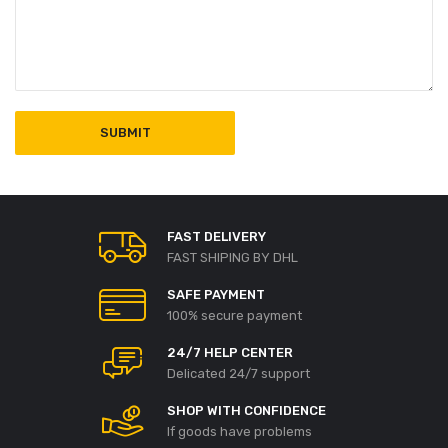
FAST DELIVERY
FAST SHIPING BY DHL
SAFE PAYMENT
100% secure payment
24/7 HELP CENTER
Delicated 24/7 support
SHOP WITH CONFIDENCE
If goods have problems