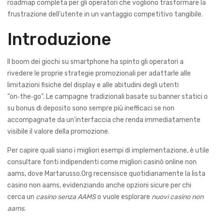
roadmap completa per gli operatori che vogliono trasformare la
frustrazione dell’utente in un vantaggio competitivo tangibile.
Introduzione
Il boom dei giochi su smartphone ha spinto gli operatori a
rivedere le proprie strategie promozionali per adattarle alle
limitazioni fisiche del display e alle abitudini degli utenti
“on‑the‑go”. Le campagne tradizionali basate su banner statici o
su bonus di deposito sono sempre più inefficaci se non
accompagnate da un’interfaccia che renda immediatamente
visibile il valore della promozione.
Per capire quali siano i migliori esempi di implementazione, è utile
consultare fonti indipendenti come
migliori casinò online non
aams
, dove Martarusso.Org recensisce quotidianamente la lista
casino non aams, evidenziando anche opzioni sicure per chi
cerca un
casino senza AAMS
o vuole esplorare
nuovi casino non
aams
.