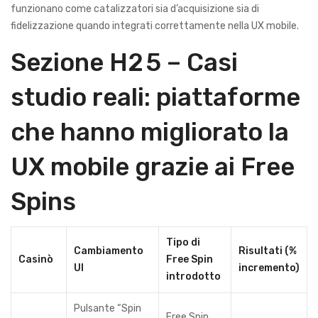
funzionano come catalizzatori sia d’acquisizione sia di
fidelizzazione quando integrati correttamente nella UX mobile.
Sezione H2 5 – Casi
studio reali: piattaforme
che hanno migliorato la
UX mobile grazie ai Free
Spins
Tipo di
Cambiamento
Risultati (%
Casinò
Free Spin
UI
incremento)
introdotto
Pulsante “Spin
Free Spin