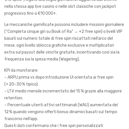
nella stessa app live casino o nelle slot classiche con jackpot
progressivo fino a €10 000+.
Le meccaniche gamificate possono includere missioni giornaliere
(“Completa cinque giri su Book of Ra” → +2 free spin) o livelli VIP
basati sul numero totale di free spin riscattati nell’arco del
mese; ogni livello sblocca grafiche esclusive e moltiplicatori
extra sul payout delle vincite gratuite, incentivando così sia la
frequenza sia la spesa media (Wagering).
KPI da monitorare:
– ARPU prima vs dopo introduzione UI orientata ai free spin
(+ 20–30 % tipico).
– LTV medio mensile incrementato del 15 % grazie alla maggiore
retention.
– Percentuale utenti attivi settimanali (WAU) aumentata del
12 % quando vengono offerti bonus dinamici basati sul tempo
trascorso nell’app.
Questi dati confermano che i free spin personalizzati