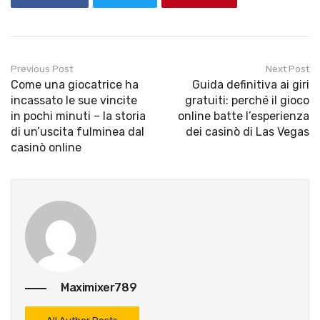
Previous Post
Next Post
Come una giocatrice ha
Guida definitiva ai giri
incassato le sue vincite
gratuiti: perché il gioco
in pochi minuti – la storia
online batte l’esperienza
di un’uscita fulminea dal
dei casinò di Las Vegas
casinò online
Maximixer789