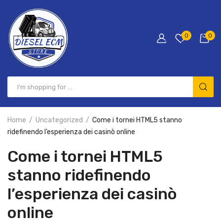
0
0
Home
Uncategorized
Come i tornei HTML5 stanno
ridefinendo l’esperienza dei casinò online
Come i tornei HTML5
stanno ridefinendo
l’esperienza dei casinò
online