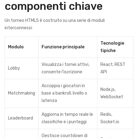
ino Promo Codes und
Detail: Was Sie über
componenti chiave
en Vorteile
Angebote und Promo Codes
wissen sollten
 28, 2026
Un torneo HTML5 è costruito su una serie di moduli
July 27, 2026
interconnessi:
Tecnologie
Modulo
Funzione principale
tipiche
Visualizza i tornei attivi,
React, REST
Lobby
consente l’iscrizione
API
Accoppia i giocatori in
Node.js,
Matchmaking
base a bankroll, livello o
WebSocket
latenza
Aggiorna in tempo reale le
Redis,
Leaderboard
classifiche e i punteggi
Socket.io
Gestisce countdown di