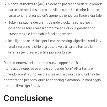
Realtà aumentata (AR): i giocatori potranno vedere le proprie
carte o simboli di slot proiettati su superfici fisiche tramite
smartphone, creando un’esperienza ibrida tra fisico e digitale.
Tokenizzazione dei premi: usando blockchain, i jackpot
possono essere emessi come token ERC‑20, garantendo
trasparenza e tracciabilità dei pagamenti.
Intelligenza artificiale per il matchmaking: algoritmi predittivi
analizzeranno lo stile di gioco, la volatilità preferita e la
latenza per creare partite più equilibrate.
Queste innovazioni apriranno nuove opportunità di
monetizzazione, ad esempio vendendo “skin” AR a tema o
offrendo sconti sui token di ingresso. I migliori casino online che
adotteranno per primi queste tecnologie avranno un vantaggio
competitivo significativo.
Conclusione