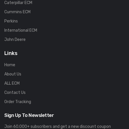
Caterpillar ECM
Cummins ECM
Perkins
International ECM
John Deere
Links
Home
About Us
ALL ECM
Contact Us
Order Tracking
Sign Up To Newsletter
Join 60.000+ subscribers and get a new discount coupon