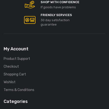
SHOP WITH CONFIDENCE
If goods have problems
FRIENDLY SERVICES
30 day satisfaction
guarantee
My Account
Product Support
Checkout
Shopping Cart
Wishlist
Terms & Conditions
Categories