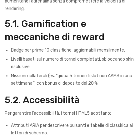
aumentano l’adrenalina senza compromettere la velocità di
rendering.
5.1. Gamification e
meccaniche di reward
Badge per prime 10 classifiche, aggiornabili mensilmente.
Livelli basati sul numero di tornei completati, sbloccando skin
esclusive.
Missioni collaterali (es. “gioca 5 tornei di slot non AAMS in una
settimana”) con bonus di deposito del 20 %.
5.2. Accessibilità
Per garantire l’accessibilità, i tornei HTML5 adottano:
Attributi ARIA per descrivere pulsanti e tabelle di classifica ai
lettori di schermo.