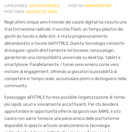
CATEGORIES:
UNCATEGORIZED
POST BY
MAXIMIXER789
POST DATE:
AUGUST 31, 2025
Negli ultimi cinque anni il mondo dei casinò digitali ha vissuto una
trasformazione radicale: il vecchio Flash, un tempo pilastro dei
giochi da tavolo e delle slot, è stato progressivamente
abbandonato a favore dell’HTML5. Questa tecnologia consente
di eseguire i giochi direttamente nel browser, senza plugin,
garantendo una compatibilità universale su desktop, tablet e
smartphone. Parallelamente, i tornei sono emersi come vero
motore di engagement, offrendo ai giocatori la possibilità di
competere in tempo reale, accumulare premi e distinguersi nella
community.
Il passaggio all’HTML5 ha reso possibile l’organizzazione di tornei
più rapidi, sicuri e visivamente accattivanti. Per chi desidera
approfondire le opportunità offerte da giochi non AAMS, il sito
casino non aams
fornisce una panoramica delle piattaforme
disponibili. In questo articolo analizzeremo la tecnologia