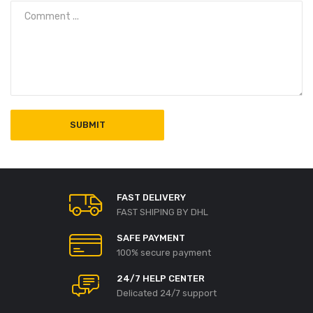
FAST DELIVERY
FAST SHIPING BY DHL
SAFE PAYMENT
100% secure payment
24/7 HELP CENTER
Delicated 24/7 support