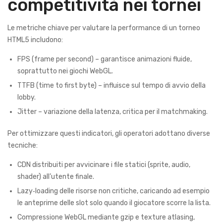
competitività nei tornei
Le metriche chiave per valutare la performance di un torneo
HTML5 includono:
FPS (frame per second) – garantisce animazioni fluide,
soprattutto nei giochi WebGL.
TTFB (time to first byte) – influisce sul tempo di avvio della
lobby.
Jitter – variazione della latenza, critica per il matchmaking.
Per ottimizzare questi indicatori, gli operatori adottano diverse
tecniche:
CDN distribuiti per avvicinare i file statici (sprite, audio,
shader) all’utente finale.
Lazy‑loading delle risorse non critiche, caricando ad esempio
le anteprime delle slot solo quando il giocatore scorre la lista.
Compressione WebGL mediante gzip e texture atlasing,