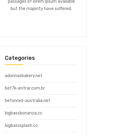
passages of lorem ipsum available
but the majority have suffered.
Categories
adonnasbakery.net
bet7k-entrar.com.br
betonred-australia.net
bigbassbonanza.cc
bigbasssplash.cc