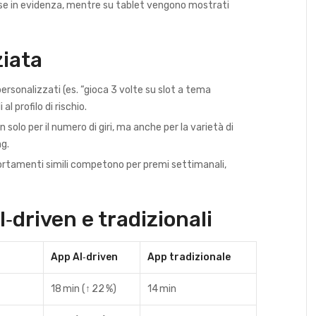
sse in evidenza, mentre su tablet vengono mostrati
iata
 personalizzati (es. “gioca 3 volte su slot a tema
 profilo di rischio.
 solo per il numero di giri, ma anche per la varietà di
ng.
portamenti simili competono per premi settimanali,
‑driven e tradizionali
App AI‑driven
App tradizionale
18 min (↑ 22 %)
14 min