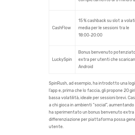
15 % cashback su slot a volati
CashFlow
media per le sessioni tra le
18:00‑20:00
Bonus benvenuto potenziato
LuckySpin
extra per utenti che scarican
Android
SpinRush, ad esempio, ha introdotto una logi
l’app e, prima che lo faccia, gli propone 20 gir
bassa volatilità, ideale per sessioni brevi. C
a chi gioca in ambienti “social”, aumentando 
ha sperimentato un bonus benvenuto extra p
differenziazione per piattaforma possa gene
utente.