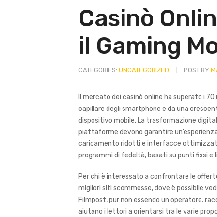
Casinò Onlin
il Gaming Mo
CATEGORIES:
UNCATEGORIZED
POST BY
MA
Il mercato dei casinò online ha superato i 70 m
capillare degli smartphone e da una crescen
dispositivo mobile. La trasformazione digitale 
piattaforme devono garantire un’esperienza fl
caricamento ridotti e interfacce ottimizzate 
programmi di fedeltà, basati su punti fissi e liv
Per chi è interessato a confrontare le offer
migliori siti scommesse
, dove è possibile ve
Filmpost, pur non essendo un operatore, rac
aiutano i lettori a orientarsi tra le varie prop