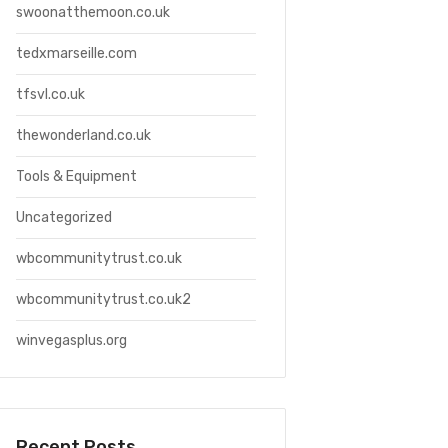
swoonatthemoon.co.uk
tedxmarseille.com
tfsvl.co.uk
thewonderland.co.uk
Tools & Equipment
Uncategorized
wbcommunitytrust.co.uk
wbcommunitytrust.co.uk2
winvegasplus.org
Recent Posts