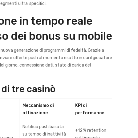
egmenti ultra‑specifici.
one in tempo reale
caso dei bonus su mobile
la nuova generazione di programmi di fedeltà. Grazie a
inviare offerte push al momento esatto in cui il giocatore
el giorno, connessione dati, stato di carica del
di tre casinò
Meccanismo di
KPI di
attivazione
performance
Notifica push basata
+12 % retention
su tempo di inattività
i gioco
settimanale