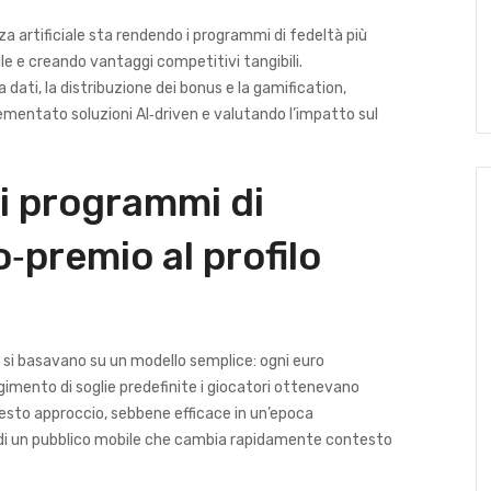
enza artificiale sta rendendo i programmi di fedeltà più
le e creando vantaggi competitivi tangibili.
dati, la distribuzione dei bonus e la gamification,
mentato soluzioni AI‑driven e valutando l’impatto sul
ei programmi di
o‑premio al profilo
e si basavano su un modello semplice: ogni euro
mento di soglie predefinite i giocatori ottenevano
Questo approccio, sebbene efficace in un’epoca
 di un pubblico mobile che cambia rapidamente contesto