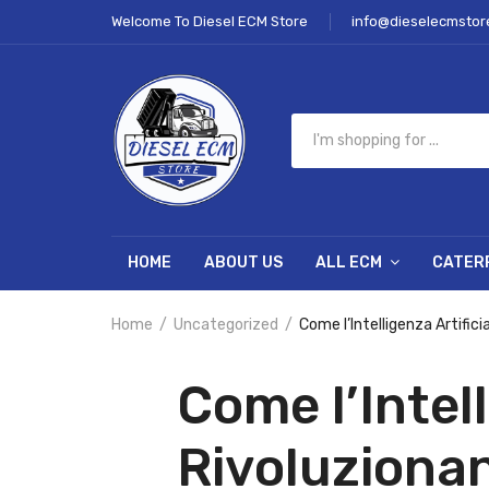
Welcome To Diesel ECM Store
info@dieselecmstor
HOME
ABOUT US
ALL ECM
CATER
Home
Uncategorized
Come l’Intelligenza Artific
Come l’Intell
Rivoluzionan