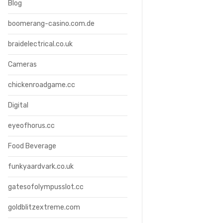
Blog
boomerang-casino.com.de
braidelectrical.co.uk
Cameras
chickenroadgame.cc
Digital
eyeofhorus.cc
Food Beverage
funkyaardvark.co.uk
gatesofolympusslot.cc
goldblitzextreme.com