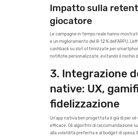
Impatto sulla retent
giocatore
Le campagne in tempo reale hanno mostrato 
e un miglioramento del 8‑12 % dell’ARPU. L’ef
cashback su slot ottimizzate per smartpho
notifiche personalizzate, evitando il rischio
3. Integrazione de
native: UX, gamif
fidelizzazione
Un’app nativa ben progettata è già di per sé 
efficace. Gli algoritmi di raccomandazione s
alla volatilità preferita e al budget di spesa