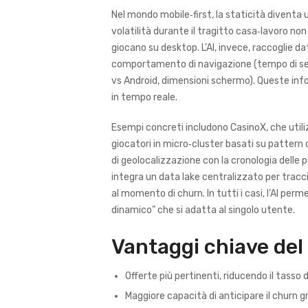
Nel mondo mobile‑first, la staticità diventa 
volatilità durante il tragitto casa‑lavoro no
giocano su desktop. L’AI, invece, raccoglie da
comportamento di navigazione (tempo di sess
vs Android, dimensioni schermo). Queste inf
in tempo reale.
Esempi concreti includono CasinoX, che util
giocatori in micro‑cluster basati su pattern
di geolocalizzazione con la cronologia delle 
integra un data lake centralizzato per tracci
al momento di churn. In tutti i casi, l’AI perme
dinamico” che si adatta al singolo utente.
Vantaggi chiave del
Offerte più pertinenti, riducendo il tasso d
Maggiore capacità di anticipare il churn 