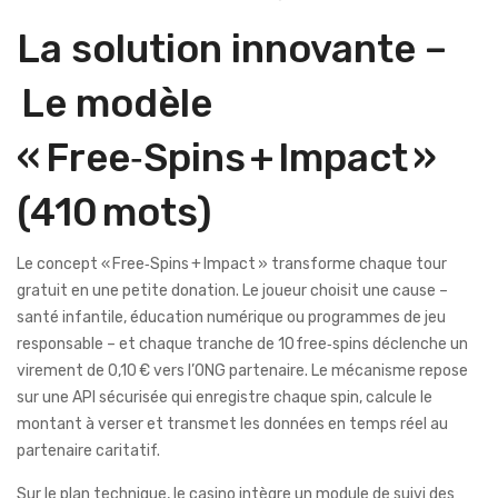
La solution innovante –
Le modèle
« Free‑Spins + Impact »
(410 mots)
Le concept « Free‑Spins + Impact » transforme chaque tour
gratuit en une petite donation. Le joueur choisit une cause –
santé infantile, éducation numérique ou programmes de jeu
responsable – et chaque tranche de 10 free‑spins déclenche un
virement de 0,10 € vers l’ONG partenaire. Le mécanisme repose
sur une API sécurisée qui enregistre chaque spin, calcule le
montant à verser et transmet les données en temps réel au
partenaire caritatif.
Sur le plan technique, le casino intègre un module de suivi des