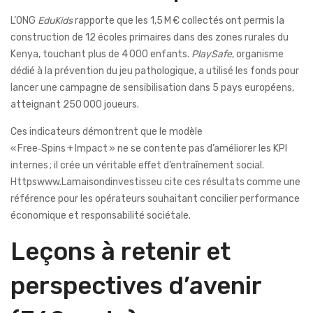
L’ONG
EduKids
rapporte que les 1,5 M € collectés ont permis la
construction de 12 écoles primaires dans des zones rurales du
Kenya, touchant plus de 4 000 enfants.
PlaySafe
, organisme
dédié à la prévention du jeu pathologique, a utilisé les fonds pour
lancer une campagne de sensibilisation dans 5 pays européens,
atteignant 250 000 joueurs.
Ces indicateurs démontrent que le modèle
« Free‑Spins + Impact » ne se contente pas d’améliorer les KPI
internes ; il crée un véritable effet d’entraînement social.
Httpswww.Lamaisondinvestisseu cite ces résultats comme une
référence pour les opérateurs souhaitant concilier performance
économique et responsabilité sociétale.
Leçons à retenir et
perspectives d’avenir