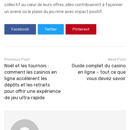
collectif au cœur de leurs offres, elles contribueront à façonner
un avenir où le plaisir du jeu rime avec impact positif.
Facebook
Twitter
Pinterest
Previous Post
Next Post
Noël et les tournois :
Guide complet du casino
comment les casinos en
en ligne – tout ce que
ligne accélèrent les
vous devez savoir
dépôts et les retraits
pour offrir une expérience
de jeu ultra‑rapide