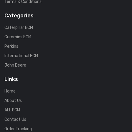
Terms & Conditions
Categories
Caterpillar ECM
Cummins ECM
Perkins
International ECM
John Deere
Links
Home
About Us
ALL ECM
Contact Us
Order Tracking