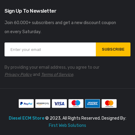
Sign Up To Newsletter
Join 60.000+ subscribers and get a new discount coupon
on every Saturday.
SUBSCRIBE
By providing your email address, you agree to our
Privacy Policy
and
Terms of Service
.
Diesel ECM Store
© 2023, All Rights Reserved. Designed By:
First Web Solutions