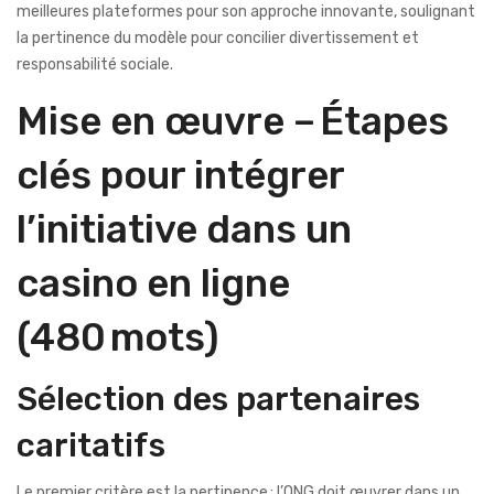
meilleures plateformes pour son approche innovante, soulignant
la pertinence du modèle pour concilier divertissement et
responsabilité sociale.
Mise en œuvre – Étapes
clés pour intégrer
l’initiative dans un
casino en ligne
(480 mots)
Sélection des partenaires
caritatifs
Le premier critère est la pertinence : l’ONG doit œuvrer dans un