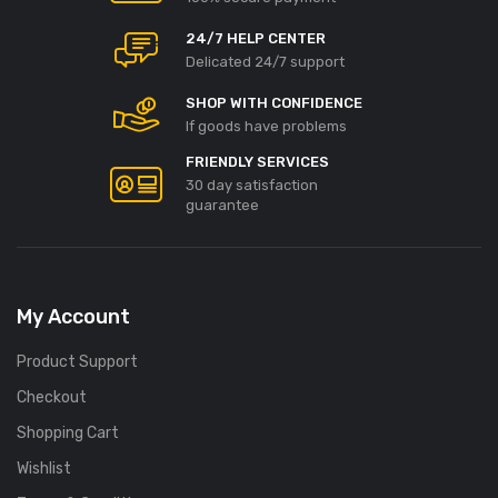
24/7 HELP CENTER
Delicated 24/7 support
SHOP WITH CONFIDENCE
If goods have problems
FRIENDLY SERVICES
30 day satisfaction
guarantee
My Account
Product Support
Checkout
Shopping Cart
Wishlist