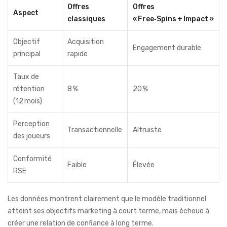
Offres
Offres
Aspect
classiques
« Free‑Spins + Impact »
Objectif
Acquisition
Engagement durable
principal
rapide
Taux de
rétention
8 %
20 %
(12 mois)
Perception
Transactionnelle
Altruiste
des joueurs
Conformité
Faible
Élevée
RSE
Les données montrent clairement que le modèle traditionnel
atteint ses objectifs marketing à court terme, mais échoue à
créer une relation de confiance à long terme.