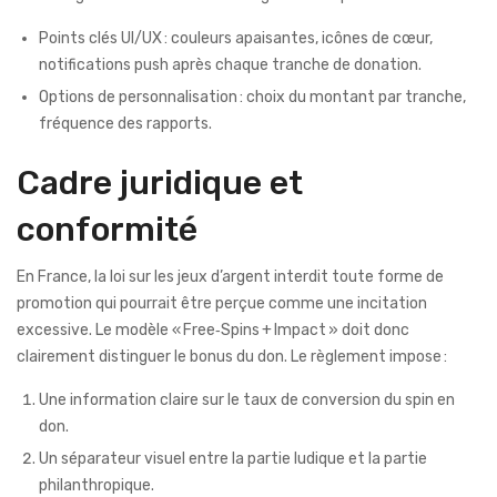
Points clés UI/UX : couleurs apaisantes, icônes de cœur,
notifications push après chaque tranche de donation.
Options de personnalisation : choix du montant par tranche,
fréquence des rapports.
Cadre juridique et
conformité
En France, la loi sur les jeux d’argent interdit toute forme de
promotion qui pourrait être perçue comme une incitation
excessive. Le modèle « Free‑Spins + Impact » doit donc
clairement distinguer le bonus du don. Le règlement impose :
Une information claire sur le taux de conversion du spin en
don.
Un séparateur visuel entre la partie ludique et la partie
philanthropique.