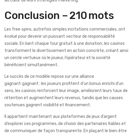
au cœur de leurs stratégies marketing.
Conclusion – 210 mots
Les free‑spins, autrefois simples incitations commerciales, ont
évolué pour devenir un puissant vecteur de responsabilité
sociale. En liant chaque tour gratuit à une donation, les casinos
transforment le divertissement en action concrète, créant ainsi
un cercle vertueux où le joueur, l’opérateur et la société
bénéficient simultanément.
Le succès de ce modèle repose sur une alliance
gagnant‑gagnant : les joueurs profitent d’un bonus enrichi d’un
sens, les casinos renforcent leur image, améliorent leurs taux de
rétention et augmentent leurs revenus, tandis que les causes
soutenues gagnent visibilité et financement.
Il appartient maintenant aux plateformes de jeux d’argent
d’explorer ces programmes, de choisir des partenaires fiables et
de communiquer de façon transparente. En plaçant le bien‑être