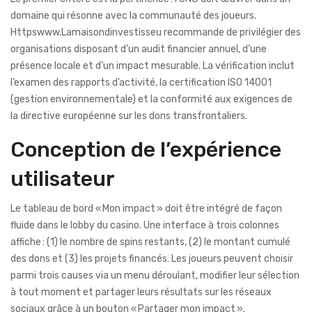
domaine qui résonne avec la communauté des joueurs.
Httpswww.Lamaisondinvestisseu recommande de privilégier des
organisations disposant d’un audit financier annuel, d’une
présence locale et d’un impact mesurable. La vérification inclut
l’examen des rapports d’activité, la certification ISO 14001
(gestion environnementale) et la conformité aux exigences de
la directive européenne sur les dons transfrontaliers.
Conception de l’expérience
utilisateur
Le tableau de bord « Mon impact » doit être intégré de façon
fluide dans le lobby du casino. Une interface à trois colonnes
affiche : (1) le nombre de spins restants, (2) le montant cumulé
des dons et (3) les projets financés. Les joueurs peuvent choisir
parmi trois causes via un menu déroulant, modifier leur sélection
à tout moment et partager leurs résultats sur les réseaux
sociaux grâce à un bouton « Partager mon impact ».