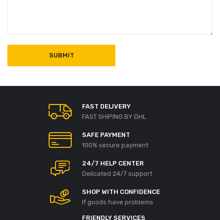
FAST DELIVERY
FAST SHIPING BY DHL
SAFE PAYMENT
100% secure payment
24/7 HELP CENTER
Delicated 24/7 support
SHOP WITH CONFIDENCE
If goods have problems
FRIENDLY SERVICES