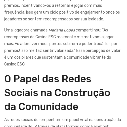
ino Promo Codes und
Detail: Was Sie über
prêmios, incentivando-os a retornar e jogar com mais
en Vorteile
Angebote und Promo Codes
frequência. Isso gera um ciclo positivo de engajamento onde os
wissen sollten
 28, 2026
jogadores se sentem recompensados por sua lealdade.
July 27, 2026
Uma jogadora chamada
Mariana Lopes
compartilhou: “As
recompensas do Casino ESC realmente me motivam a jogar
mais. Eu adoro ver meus pontos subirem e poder trocá-los por
prêmios! Isso me faz sentir valorizada.” Essa percepção de valor
é um dos pilares que sustentam a comunidade vibrante do
Casino ESC.
O Papel das Redes
Sociais na Construção
da Comunidade
As redes sociais desempenham um papel vital na construção da
comunidade do . Através de plataformas como Facebook,