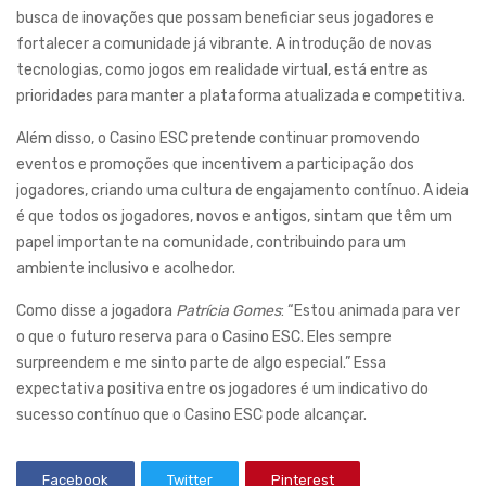
busca de inovações que possam beneficiar seus jogadores e
fortalecer a comunidade já vibrante. A introdução de novas
tecnologias, como jogos em realidade virtual, está entre as
prioridades para manter a plataforma atualizada e competitiva.
Além disso, o Casino ESC pretende continuar promovendo
eventos e promoções que incentivem a participação dos
jogadores, criando uma cultura de engajamento contínuo. A ideia
é que todos os jogadores, novos e antigos, sintam que têm um
papel importante na comunidade, contribuindo para um
ambiente inclusivo e acolhedor.
Como disse a jogadora
Patrícia Gomes
: “Estou animada para ver
o que o futuro reserva para o Casino ESC. Eles sempre
surpreendem e me sinto parte de algo especial.” Essa
expectativa positiva entre os jogadores é um indicativo do
sucesso contínuo que o Casino ESC pode alcançar.
Facebook
Twitter
Pinterest