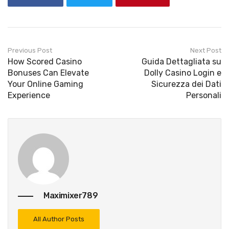
Previous Post
Next Post
How Scored Casino
Guida Dettagliata su
Bonuses Can Elevate
Dolly Casino Login e
Your Online Gaming
Sicurezza dei Dati
Experience
Personali
Maximixer789
All Author Posts