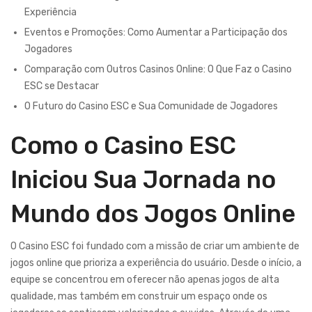
Experiência
Eventos e Promoções: Como Aumentar a Participação dos
Jogadores
Comparação com Outros Casinos Online: O Que Faz o Casino
ESC se Destacar
O Futuro do Casino ESC e Sua Comunidade de Jogadores
Como o Casino ESC
Iniciou Sua Jornada no
Mundo dos Jogos Online
O Casino ESC foi fundado com a missão de criar um ambiente de
jogos online que prioriza a experiência do usuário. Desde o início, a
equipe se concentrou em oferecer não apenas jogos de alta
qualidade, mas também em construir um espaço onde os