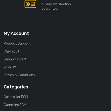
30 day satisfaction
guarantee
My Account
Product Support
Checkout
Shopping Cart
Wishlist
Terms & Conditions
Categories
Caterpillar ECM
Cummins ECM