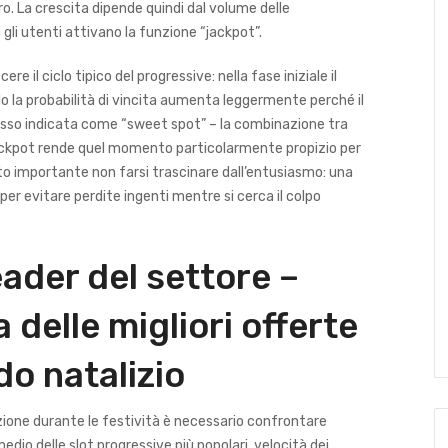
. La crescita dipende quindi dal volume delle
gli utenti attivano la funzione “jackpot”.
e il ciclo tipico del progressive: nella fase iniziale il
la probabilità di vincita aumenta leggermente perché il
spesso indicata come “sweet spot” – la combinazione tra
 jackpot rende quel momento particolarmente propizio per
nto importante non farsi trascinare dall’entusiasmo: una
per evitare perdite ingenti mentre si cerca il colpo
ader del settore –
 delle migliori offerte
do natalizio
nzione durante le festività è necessario confrontare
dio delle slot progressive più popolari, velocità dei