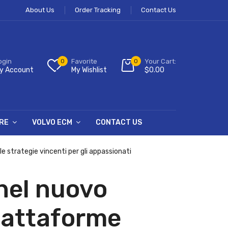
About Us
Order Tracking
Contact Us
ogin
0
Favorite
0
Your Cart:
y Account
My Wishlist
$
0.00
RE
VOLVO ECM
CONTACT US
e strategie vincenti per gli appassionati
nel nuovo
piattaforme