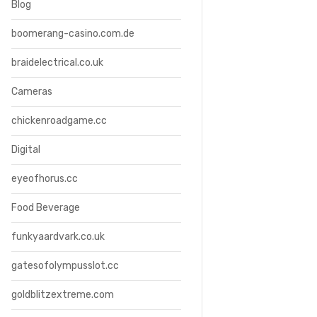
Blog
boomerang-casino.com.de
braidelectrical.co.uk
Cameras
chickenroadgame.cc
Digital
eyeofhorus.cc
Food Beverage
funkyaardvark.co.uk
gatesofolympusslot.cc
goldblitzextreme.com