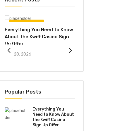
UNCATEGORIZED
UNCATEGORIZED
Everything You Need to Know
Exklusiver Einblick in d
e
About the Kwiff Casino Sign
Casino Promo Codes 
Up Offer
deren Vorteile
July 28, 2026
July 28, 2026
Popular Posts
Everything You
Need to Know About
the Kwiff Casino
Sign Up Offer