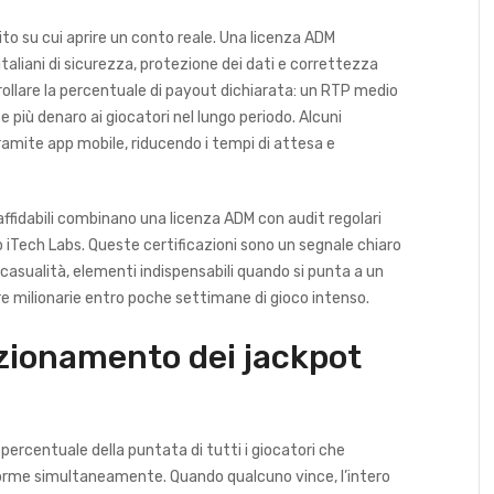
ito su cui aprire un conto reale. Una licenza ADM
 italiani di sicurezza, protezione dei dati e correttezza
ollare la percentuale di payout dichiarata: un RTP medio
ce più denaro ai giocatori nel lungo periodo. Alcuni
ramite app mobile, riducendo i tempi di attesa e
 affidabili combinano una licenza ADM con audit regolari
iTech Labs. Queste certificazioni sono un segnale chiaro
casualità, elementi indispensabili quando si punta a un
e milionarie entro poche settimane di gioco intenso.
zionamento dei jackpot
percentuale della puntata di tutti i giocatori che
forme simultaneamente. Quando qualcuno vince, l’intero