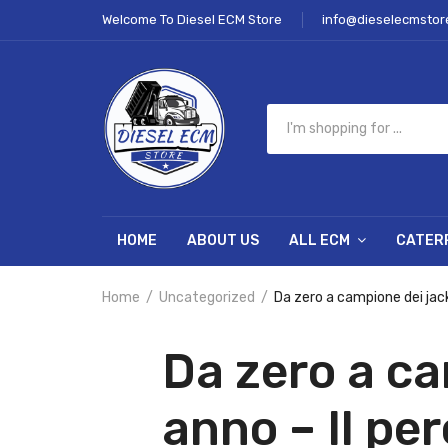
Welcome To Diesel ECM Store
info@dieselecmstor
HOME
ABOUT US
ALL ECM
CATER
Home
Uncategorized
Da zero a campione dei jack
Da zero a ca
anno – Il pe