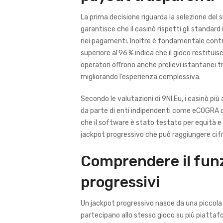
La prima decisione riguarda la selezione del s
garantisce che il casinò rispetti gli standard
nei pagamenti. Inoltre è fondamentale contr
superiore al 96 % indica che il gioco restituis
operatori offrono anche prelievi istantanei t
migliorando l’esperienza complessiva.
Secondo le valutazioni di 9Nl.Eu, i casinò più
da parte di enti indipendenti come eCOGRA o 
che il software è stato testato per equità e 
jackpot progressivo che può raggiungere cifr
Comprendere il fun
progressivi
Un jackpot progressivo nasce da una piccola 
partecipano allo stesso gioco su più piatta