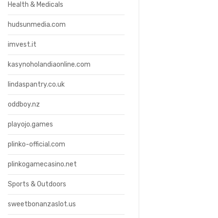
Health & Medicals
hudsunmedia.com
imvest.it
kasynoholandiaonline.com
lindaspantry.co.uk
oddboy.nz
playojo.games
plinko-official.com
plinkogamecasino.net
Sports & Outdoors
sweetbonanzaslot.us