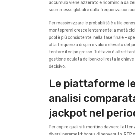
accumulo viene azzerato e ricomincia da zero
scommesse globali e dalla frequenza con cui 
Per massimizzare le probabilità è utile conoscer
montepremi cresce lentamente; a metà ciclo 
pool è più consistente; nella fase finale – 
alta frequenza di spin e valore elevato del
tentare il colpo grosso. Tuttavia è altretta
gestione oculata del bankroll resta la chiave 
decisivo.
Le piattaforme le
analisi comparata
jackpot nel perio
Per capire quali siti meritino davvero l’atte
diversi parametri: bonus di benvenuto, RTP me