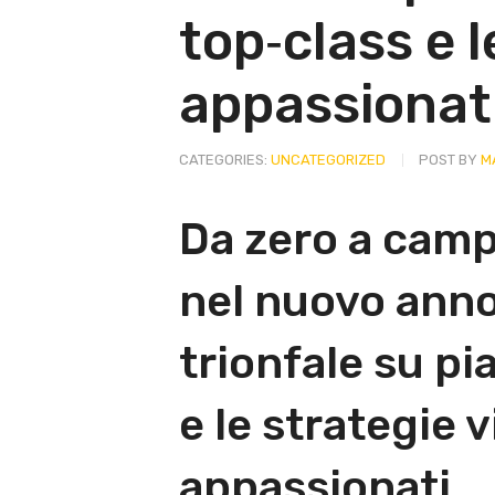
top‑class e l
appassionat
CATEGORIES:
UNCATEGORIZED
POST BY
MA
Da zero a camp
nel nuovo anno
trionfale su pi
e le strategie v
appassionati