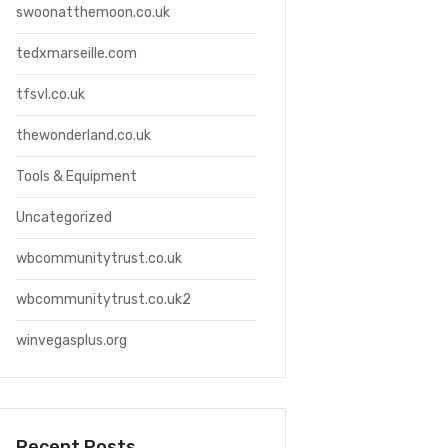
swoonatthemoon.co.uk
tedxmarseille.com
tfsvl.co.uk
thewonderland.co.uk
Tools & Equipment
Uncategorized
wbcommunitytrust.co.uk
wbcommunitytrust.co.uk2
winvegasplus.org
Recent Posts