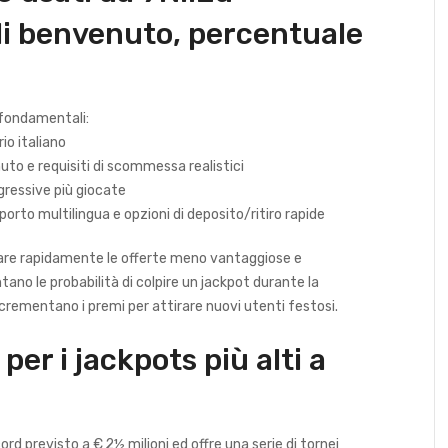
 di benvenuto, percentuale
i fondamentali:
io italiano
to e requisiti di scommessa realistici
gressive più giocate
orto multilingua e opzioni di deposito/ritiro rapide
ltrare rapidamente le offerte meno vantaggiose e
no le probabilità di colpire un jackpot durante la
ncrementano i premi per attirare nuovi utenti festosi.
 per i jackpots più alti a
rd previsto a € 2½ milioni ed offre una serie di tornei