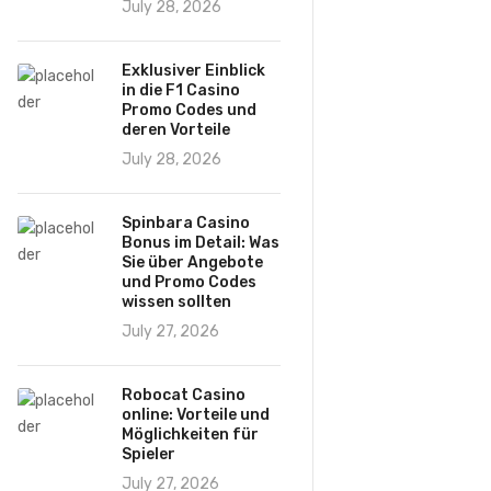
July 28, 2026
Exklusiver Einblick
in die F1 Casino
Promo Codes und
deren Vorteile
July 28, 2026
Spinbara Casino
Bonus im Detail: Was
Sie über Angebote
und Promo Codes
wissen sollten
July 27, 2026
Robocat Casino
online: Vorteile und
Möglichkeiten für
Spieler
July 27, 2026