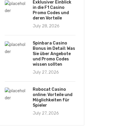
Exklusiver Einblick
in die F1 Casino
Promo Codes und
deren Vorteile
July 28, 2026
Spinbara Casino
Bonus im Detail: Was
Sie über Angebote
und Promo Codes
wissen sollten
July 27, 2026
Robocat Casino
online: Vorteile und
Möglichkeiten für
Spieler
July 27, 2026