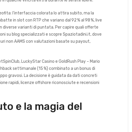
 in qualche vincita extra durante le serate libere.
ofita: l’interfaccia colorata lo attira subito, ma la
imbatte in slot con RTP che variano dal 92 % al 98 %, live
 diverse varianti di puntata. Per capire quali offerte
ioni su blog specializzati e scopre Spaziotadini.it, dove
icuri non AAMS con valutazioni basate su payout,
tSpinClub, LuckyStar Casino e GoldRush Play – Mario
 cashback settimanale (15 %) combinato a un bonus di
po gravosi. La decisione è guidata da dati concreti
ione rapidi, licenze offshore riconosciute e recensioni
to e la magia del