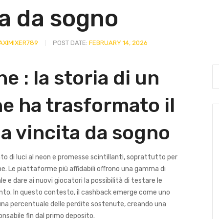
ta da sogno
XIMIXER789
POST DATE:
FEBRUARY 14, 2026
e : la storia di un
e ha trasformato il
a vincita da sogno
to di luci al neon e promesse scintillanti, soprattutto per
line. Le piattaforme più affidabili offrono una gamma di
le e dare ai nuovi giocatori la possibilità di testare le
ento. In questo contesto, il cashback emerge come uno
 una percentuale delle perdite sostenute, creando una
onsabile fin dal primo deposito.