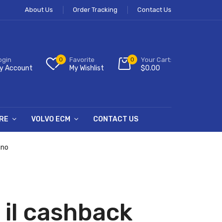
About Us
Order Tracking
Contact Us
ogin
0
Favorite
0
Your Cart:
y Account
My Wishlist
$
0.00
RE
VOLVO ECM
CONTACT US
gno
 il cashback