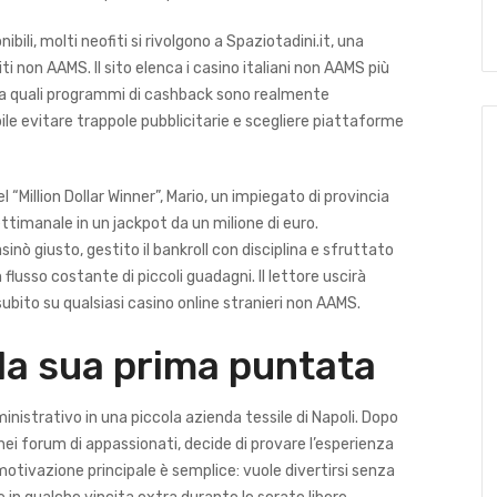
nibili, molti neofiti si rivolgono a Spaziotadini.it, una
iti non AAMS
. Il sito elenca i casino italiani non AAMS più
dica quali programmi di cashback sono realmente
bile evitare trappole pubblicitarie e scegliere piattaforme
“Million Dollar Winner”, Mario, un impiegato di provincia
timanale in un jackpot da un milione di euro.
nò giusto, gestito il bankroll con disciplina e sfruttato
lusso costante di piccoli guadagni. Il lettore uscirà
 subito su qualsiasi casino online stranieri non AAMS.
lla sua prima puntata
nistrativo in una piccola azienda tessile di Napoli. Dopo
ei forum di appassionati, decide di provare l’esperienza
 motivazione principale è semplice: vuole divertirsi senza