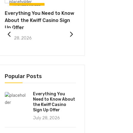
UNCATEGORIZED
UNCATEGORIZED
Everything You Need to Know
Exklusiver Einblick in d
e
About the Kwiff Casino Sign
Casino Promo Codes 
Up Offer
deren Vorteile
July 28, 2026
July 28, 2026
Popular Posts
Everything You
Need to Know About
the Kwiff Casino
Sign Up Offer
July 28, 2026