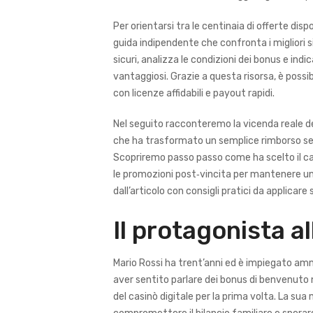
Per orientarsi tra le centinaia di offerte dispo
guida indipendente che confronta i migliori
s
sicuri, analizza le condizioni dei bonus e in
vantaggiosi. Grazie a questa risorsa, è possi
con licenze affidabili e payout rapidi.
Nel seguito racconteremo la vicenda reale del 
che ha trasformato un semplice rimborso set
Scopriremo passo passo come ha scelto il casi
le promozioni post‑vincita per mantenere un f
dall’articolo con consigli pratici da applicare
Il protagonista a
Mario Rossi ha trent’anni ed è impiegato ammi
aver sentito parlare dei bonus di benvenuto n
del casinò digitale per la prima volta. La sua