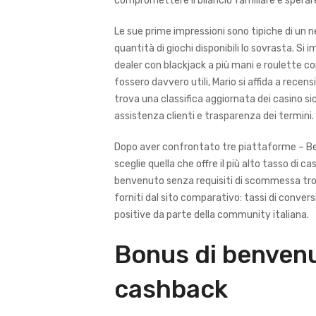
compromettere il bilancio familiare e sperare
Le sue prime impressioni sono tipiche di un ne
quantità di giochi disponibili lo sovrasta. Si 
dealer con blackjack a più mani e roulette con
fossero davvero utili, Mario si affida a recens
trova una classifica aggiornata dei casino s
assistenza clienti e trasparenza dei termini.
Dopo aver confrontato tre piattaforme – Be
sceglie quella che offre il più alto tasso di
benvenuto senza requisiti di scommessa trop
forniti dal sito comparativo: tassi di convers
positive da parte della community italiana.
Bonus di benvenu
cashback