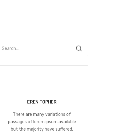
EREN TOPHER
There are many variations of
passages of lorem ipsum available
but the majority have suffered.