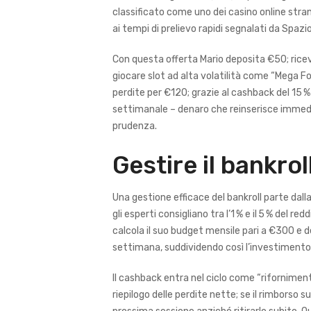
classificato come uno dei casino online strani
ai tempi di prelievo rapidi segnalati da Spazio
Con questa offerta Mario deposita €50; ricev
giocare slot ad alta volatilità come “Mega 
perdite per €120; grazie al cashback del 15 
settimanale – denaro che reinserisce immed
prudenza.
Gestire il bankro
Una gestione efficace del bankroll parte dalla
gli esperti consigliano tra l’1 % e il 5 % del 
calcola il suo budget mensile pari a €300 e d
settimana, suddividendo così l’investimento
Il cashback entra nel ciclo come “rifornimen
riepilogo delle perdite nette; se il rimborso 