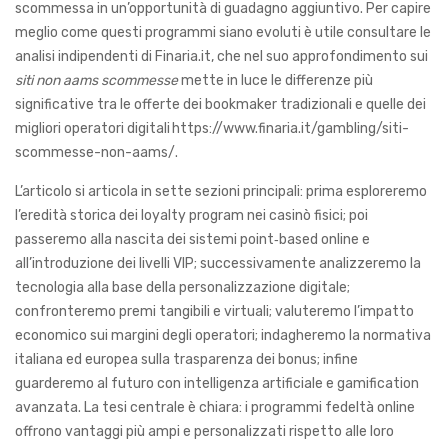
scommessa in un’opportunità di guadagno aggiuntivo. Per capire
meglio come questi programmi siano evoluti è utile consultare le
analisi indipendenti di Finaria.it, che nel suo approfondimento sui
siti non aams scommesse
mette in luce le differenze più
significative tra le offerte dei bookmaker tradizionali e quelle dei
migliori operatori digitali
https://www.finaria.it/gambling/siti-
scommesse-non-aams/
.
L’articolo si articola in sette sezioni principali: prima esploreremo
l’eredità storica dei loyalty program nei casinò fisici; poi
passeremo alla nascita dei sistemi point‑based online e
all’introduzione dei livelli VIP; successivamente analizzeremo la
tecnologia alla base della personalizzazione digitale;
confronteremo premi tangibili e virtuali; valuteremo l’impatto
economico sui margini degli operatori; indagheremo la normativa
italiana ed europea sulla trasparenza dei bonus; infine
guarderemo al futuro con intelligenza artificiale e gamification
avanzata. La tesi centrale è chiara: i programmi fedeltà online
offrono vantaggi più ampi e personalizzati rispetto alle loro