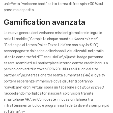
un’offerta “welcome back” sotto forma di free spin +30 % sul
prossimo deposito.
Gamification avanzata
Le nuove generazioni vedranno missioni giornaliere integrate
nella UI mobile (“Completa cinque round su
Gonzo’s Quest
”,
“Partecipa al torneo Poker Texas Hold’em con buy‑in €10”)
accompagnate da badge collezionabili visualizzabili nel profilo
utente come trofei NFT esclusivi.\n\nQuesti badge potranno
essere scambiati sul marketplace interno contro crediti bonus o
persino convertiti in token ERC‑20 utilizzabili fuori dal sito
partner.\n\nL’intersezione tra realtà aumentata (
AR
) e loyalty
porterà esperienze immersive dove gli utenti potranno
“cavalcare” droni virtuali sopra un tabellone slot
Book of Dead
raccogliendo moltiplicatori nascosti solo visibili tramite
smartphone AR.\n\nCon queste innovazioni la linea tra
intrattenimento ludico e programma fedeltà diventa sempre più
sottile.\n\n—