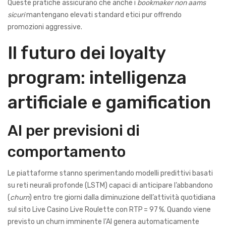
Queste pratiche assicurano che anche i
bookmaker non aams
sicuri
mantengano elevati standard etici pur offrendo
promozioni aggressive.
Il futuro dei loyalty
program: intelligenza
artificiale e gamification
AI per previsioni di
comportamento
Le piattaforme stanno sperimentando modelli predittivi basati
su reti neurali profonde (LSTM) capaci di anticipare l’abbandono
(
churn
) entro tre giorni dalla diminuzione dell’attività quotidiana
sul sito Live Casino Live Roulette con RTP = 97 %. Quando viene
previsto un churn imminente l’AI genera automaticamente