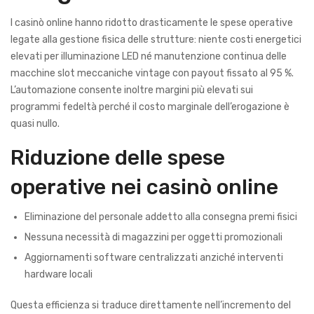
I casinò online hanno ridotto drasticamente le spese operative
legate alla gestione fisica delle strutture: niente costi energetici
elevati per illuminazione LED né manutenzione continua delle
macchine slot meccaniche vintage con payout fissato al 95 %.
L’automazione consente inoltre margini più elevati sui
programmi fedeltà perché il costo marginale dell’erogazione è
quasi nullo.
Riduzione delle spese
operative nei casinò online
Eliminazione del personale addetto alla consegna premi fisici
Nessuna necessità di magazzini per oggetti promozionali
Aggiornamenti software centralizzati anziché interventi
hardware locali
Questa efficienza si traduce direttamente nell’incremento del