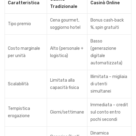
Caratteristica
Casinò Online
Tradizionale
Cena gourmet,
Bonus cash‑back
Tipo premio
soggiorno hotel
%, spin gratuiti
Basso
Costo marginale
Alto (personale +
(generazione
per unità
logistica)
digitale
automatizzata)
Illimitata – migliaia
Limitata alla
Scalabilità
di utenti
capacità fisica
simultanei
Immediata – credit
Tempistica
Giorni/settimane
sul conto entro
erogazione
pochi secondi
Dinamica