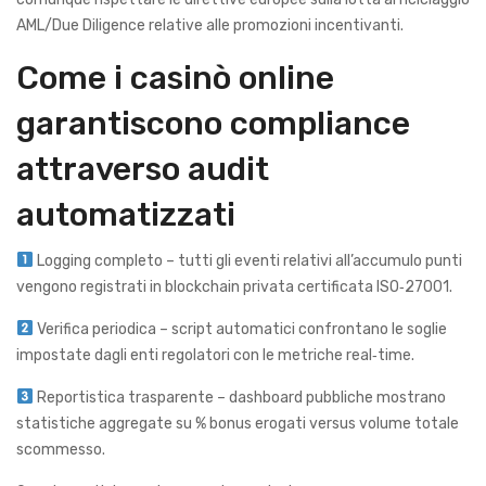
AML/Due Diligence relative alle promozioni incentivanti.
Come i casinò online
garantiscono compliance
attraverso audit
automatizzati
Logging completo – tutti gli eventi relativi all’accumulo punti
vengono registrati in blockchain privata certificata ISO‑27001.
Verifica periodica – script automatici confrontano le soglie
impostate dagli enti regolatori con le metriche real‑time.
Reportistica trasparente – dashboard pubbliche mostrano
statistiche aggregate su % bonus erogati versus volume totale
scommesso.