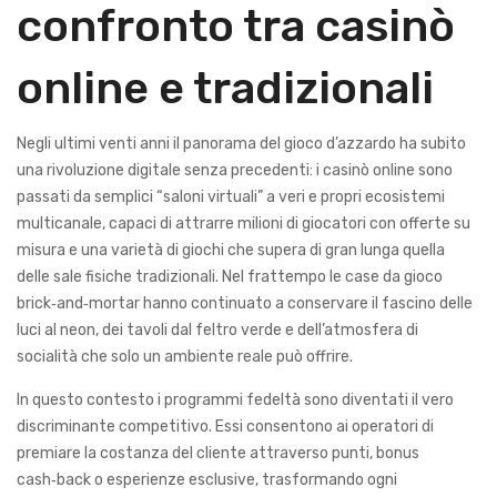
confronto tra casinò
online e tradizionali
Negli ultimi venti anni il panorama del gioco d’azzardo ha subito
una rivoluzione digitale senza precedenti: i casinò online sono
passati da semplici “saloni virtuali” a veri e propri ecosistemi
multicanale, capaci di attrarre milioni di giocatori con offerte su
misura e una varietà di giochi che supera di gran lunga quella
delle sale fisiche tradizionali. Nel frattempo le case da gioco
brick‑and‑mortar hanno continuato a conservare il fascino delle
luci al neon, dei tavoli dal feltro verde e dell’atmosfera di
socialità che solo un ambiente reale può offrire.
In questo contesto i programmi fedeltà sono diventati il vero
discriminante competitivo. Essi consentono ai operatori di
premiare la costanza del cliente attraverso punti, bonus
cash‑back o esperienze esclusive, trasformando ogni