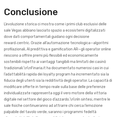
Conclusione
L’evoluzione storica ci mostra come i primi club esclusivi delle
sale Vegas abbiano lasciato spazio a ecosistemi digitalizzati
dove dati comportamentali guidano ogni decisione
reward‑centric. Grazie all’automazione tecnologica—algoritmi
profilazionali, AI predittiva e gamification AR—gli operator​​​​​​ ​online
riescono a offrire premi più flessibili ed economicamente
sostenibili rispetto ai vantaggi tangibili ma limitati dei casinò
tradizionali.\n\nFinaria.it ha documentato numerosi casi in cui
l’adattabilità rapida dei loyalty program ha incrementato sia la
fiducia degli utenti sia la redditività degli operator​​​. La capacità di
modificare offerte in tempo reale sulla base delle preferenze
individualizzate rappresenta oggi il vero motore della vittoria
digitale nel settore del gioco d’azzardo.\n\nIn sintesi, mentre le
sale fisiche continueranno ad attrarre chi cerca l’emozione
palpabile del tavolo verde, saranno i programmi fedeltà