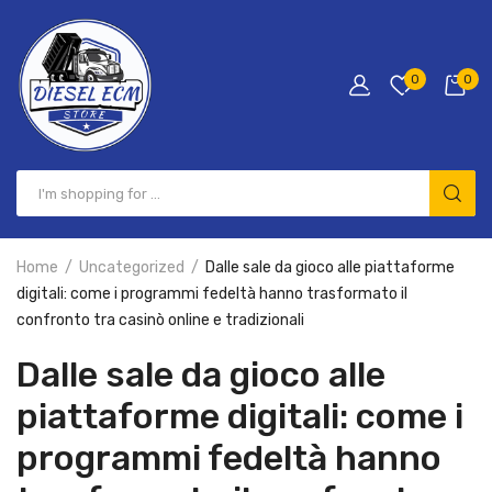
0
0
Home
Uncategorized
Dalle sale da gioco alle piattaforme
digitali: come i programmi fedeltà hanno trasformato il
confronto tra casinò online e tradizionali
Dalle sale da gioco alle
piattaforme digitali: come i
programmi fedeltà hanno