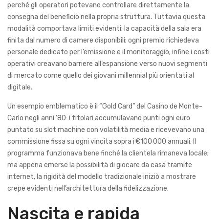
ino Promo Codes und
Detail: Was Sie über
perché gli operatori potevano controllare direttamente la
en Vorteile
Angebote und Promo Codes
consegna del beneficio nella propria struttura. Tuttavia questa
wissen sollten
modalità comportava limiti evidenti: la capacità della sala era
 28, 2026
finita dal numero di camere disponibili; ogni premio richiedeva
July 27, 2026
personale dedicato per l’emissione e il monitoraggio; infine i costi
operativi creavano barriere all’espansione verso nuovi segmenti
di mercato come quello dei giovani millennial più orientati al
digitale.
Un esempio emblematico è il “Gold Card” del Casino de Monte-
Carlo negli anni ’80: i titolari accumulavano punti ogni euro
puntato su slot machine con volatilità media e ricevevano una
commissione fissa su ogni vincita sopra i €100 000 annuali. Il
programma funzionava bene finché la clientela rimaneva locale;
ma appena emerse la possibilità di giocare da casa tramite
internet, la rigidità del modello tradizionale iniziò a mostrare
crepe evidenti nell’architettura della fidelizzazione.
Nascita e rapida