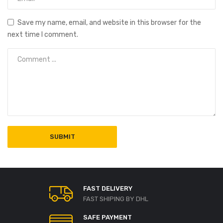
Save my name, email, and website in this browser for the
next time I comment.
FAST DELIVERY
FAST SHIPING BY DHL
SAFE PAYMENT