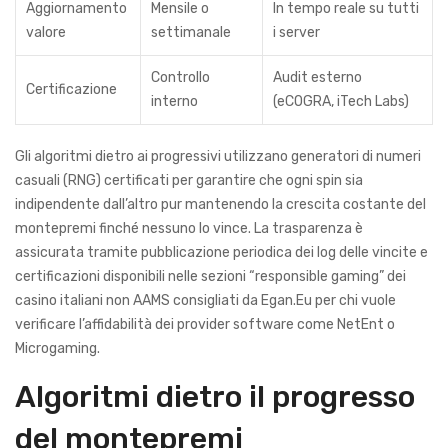
Aggiornamento
Mensile o
In tempo reale su tutti
valore
settimanale
i server
Controllo
Audit esterno
Certificazione
interno
(eCOGRA, iTech Labs)
Gli algoritmi dietro ai progressivi utilizzano generatori di numeri
casuali (RNG) certificati per garantire che ogni spin sia
indipendente dall’altro pur mantenendo la crescita costante del
montepremi finché nessuno lo vince. La trasparenza è
assicurata tramite pubblicazione periodica dei log delle vincite e
certificazioni disponibili nelle sezioni “responsible gaming” dei
casino italiani non AAMS consigliati da Egan.Eu per chi vuole
verificare l’affidabilità dei provider software come NetEnt o
Microgaming.
Algoritmi dietro il progresso
del montepremi