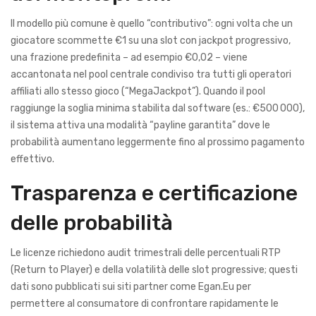
Il modello più comune è quello “contributivo”: ogni volta che un
giocatore scommette €1 su una slot con jackpot progressivo,
una frazione predefinita – ad esempio €0,02 – viene
accantonata nel pool centrale condiviso tra tutti gli operatori
affiliati allo stesso gioco (“MegaJackpot”). Quando il pool
raggiunge la soglia minima stabilita dal software (es.: €500 000),
il sistema attiva una modalità “payline garantita” dove le
probabilità aumentano leggermente fino al prossimo pagamento
effettivo.
Trasparenza e certificazione
delle probabilità
Le licenze richiedono audit trimestrali delle percentuali RTP
(Return to Player) e della volatilità delle slot progressive; questi
dati sono pubblicati sui siti partner come Egan.Eu per
permettere al consumatore di confrontare rapidamente le