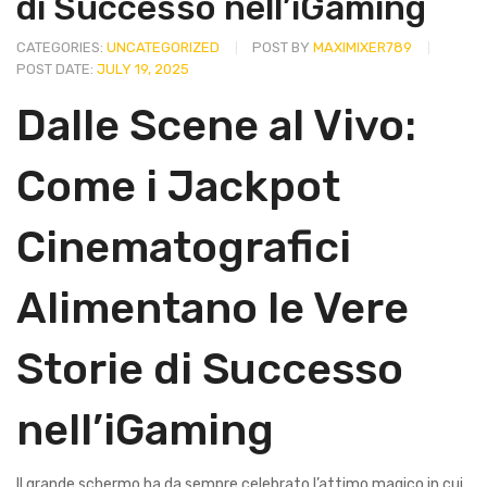
di Successo nell’iGaming
CATEGORIES:
UNCATEGORIZED
POST BY
MAXIMIXER789
POST DATE:
JULY 19, 2025
Dalle Scene al Vivo:
Come i Jackpot
Cinematografici
Alimentano le Vere
Storie di Successo
nell’iGaming
Il grande schermo ha da sempre celebrato l’attimo magico in cui