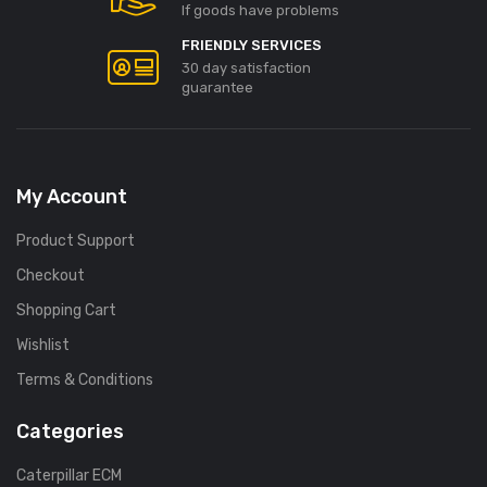
If goods have problems
FRIENDLY SERVICES
30 day satisfaction
guarantee
My Account
Product Support
Checkout
Shopping Cart
Wishlist
Terms & Conditions
Categories
Caterpillar ECM