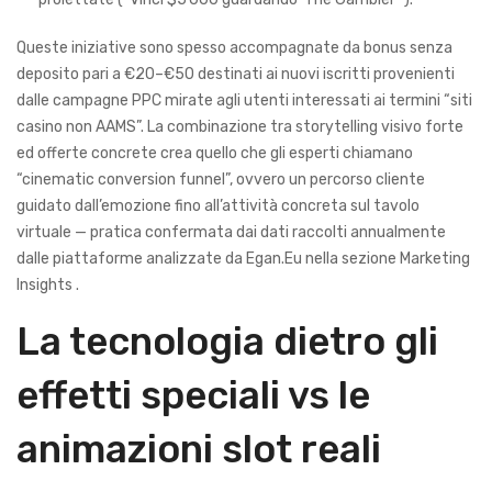
Queste iniziative sono spesso accompagnate da bonus senza
deposito pari a €20–€50 destinati ai nuovi iscritti provenienti
dalle campagne PPC mirate agli utenti interessati ai termini “siti
casino non AAMS”. La combinazione tra storytelling visivo forte
ed offerte concrete crea quello che gli esperti chiamano
“cinematic conversion funnel”, ovvero un percorso cliente
guidato dall’emozione fino all’attività concreta sul tavolo
virtuale — pratica confermata dai dati raccolti annualmente
dalle piattaforme analizzate da Egan.Eu nella sezione Marketing
Insights .
La tecnologia dietro gli
effetti speciali vs le
animazioni slot reali