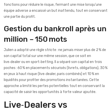
fonctions pour réduire le risque, fermant une mise lorsqu’une
équipe adverse a encaissé un but inattendu, tout en conservant
une partie du profit.
Gestion du bankroll après un
million – 150 mots
Julien a adopté une règle stricte : ne jamais miser plus de 2 % de
son capital total sur une même session, que ce soit en
live‑dealer ou en sport‑betting. Il a séparé son capital en trois
poches : 60 % en placements sécurisés (livrets, obligations), 30 %
en jeux à haut risque (live‑dealer, paris combinés) et 10 % en
liquidités pour profiter des promotions instantanées. Cette
approche a limité les pertes potentielles tout en conservant la
capacité de saisir les opportunités à forte valeur ajoutée.
Live‑Dealers vs