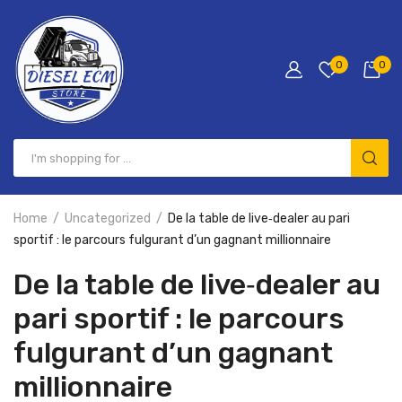
0
0
Home
Uncategorized
De la table de live‑dealer au pari
sportif : le parcours fulgurant d’un gagnant millionnaire
De la table de live‑dealer au
pari sportif : le parcours
fulgurant d’un gagnant
millionnaire