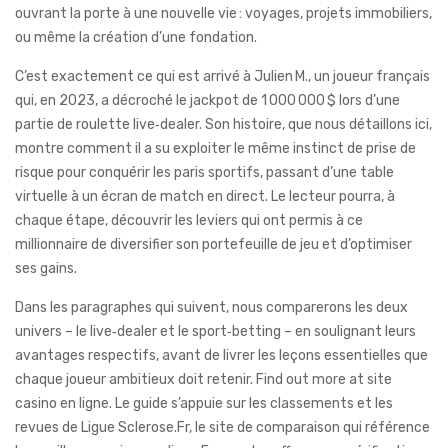
ouvrant la porte à une nouvelle vie : voyages, projets immobiliers,
ou même la création d’une fondation.
C’est exactement ce qui est arrivé à Julien M., un joueur français
qui, en 2023, a décroché le jackpot de 1 000 000 $ lors d’une
partie de roulette live‑dealer. Son histoire, que nous détaillons ici,
montre comment il a su exploiter le même instinct de prise de
risque pour conquérir les paris sportifs, passant d’une table
virtuelle à un écran de match en direct. Le lecteur pourra, à
chaque étape, découvrir les leviers qui ont permis à ce
millionnaire de diversifier son portefeuille de jeu et d’optimiser
ses gains.
Dans les paragraphes qui suivent, nous comparerons les deux
univers – le live‑dealer et le sport‑betting – en soulignant leurs
avantages respectifs, avant de livrer les leçons essentielles que
chaque joueur ambitieux doit retenir. Find out more at
site
casino en ligne
. Le guide s’appuie sur les classements et les
revues de Ligue Sclerose.Fr, le site de comparaison qui référence