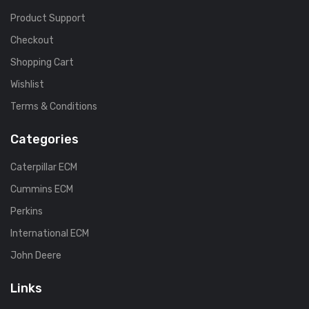
Product Support
Checkout
Shopping Cart
Wishlist
Terms & Conditions
Categories
Caterpillar ECM
Cummins ECM
Perkins
International ECM
John Deere
Links