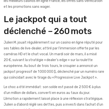
les meilleurs casinos en ligne France, les offres sans vérification
et les promotions sans wager.
Le jackpot qui a tout
déclenché – 260 mots
Julien M. jouait régulièrement sur un casino en ligne réputé pour
ses tables de live‑dealer, attiré par l’immersion offerte par les
caméras HD et le chat vocal. Un mardi soir de mars, il a misé
20 €, suivant la stratégie « dealer’s edge » sur la roulette
européenne. Au bout de trois tours, le croupier a annoncé un
jackpot progressif de 1 000 000 $, déclenché par un numéro rare
qui coïncidait avec le tirage du « Progressive Live Jackpot ».
Le choc a été immédiat : son solde est passé de 2 500 € à plus
d’un million de dollars, converti en euros au taux du jour.
L’émotion a rapidement laissé place à une réflexion stratégique.
Julien a d’abord réglé ses dettes, puis a investi dans l’achat d’un