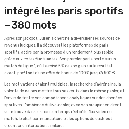
intégré les paris sportifs
– 380 mots
Après son jackpot, Julien a cherché à diversifier ses sources de
revenus ludiques. Il a découvert les plateformes de paris
sportifs, attiré par la promesse d’un rendement plus rapide
grâce aux cotes fluctuantes. Son premier pari a porté sur un
match de Ligue 1, où il a misé 5 % de son gain sur le résultat
exact, profitant d’une offre de bonus de 100 % jusqu’à 500 €.
Les motivations étaient multiples : la recherche d’adrénaline, la
volonté de ne pas mettre tous ses œufs dans le même panier, et
l’envie de tester ses compétences analytiques sur des données
sportives. L’ambiance du live‑dealer, avec son croupier en direct,
se retrouve dans les paris en temps réel où le flux vidéo du
match, le chat communautaire et les options de cash‑out
créent une interaction similaire.