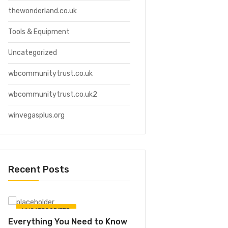
thewonderland.co.uk
Tools & Equipment
Uncategorized
wbcommunitytrust.co.uk
wbcommunitytrust.co.uk2
winvegasplus.org
Recent Posts
UNCATEGORIZED
UNCATEGORIZED
Everything You Need to Know
Exklusiver Einblick in d