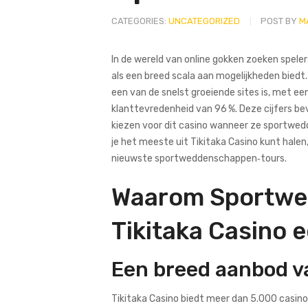
CATEGORIES:
UNCATEGORIZED
POST BY
MA
In de wereld van online gokken zoeken spel
als een breed scala aan mogelijkheden biedt
een van de snelst groeiende sites is, met e
klanttevredenheid van 96 %. Deze cijfers b
kiezen voor dit casino wanneer ze sportwedde
je het meeste uit Tikitaka Casino kunt halen
nieuwste sportweddenschappen‑tours.
Waarom Sportwe
Tikitaka Casino e
Een breed aanbod 
Tikitaka Casino biedt meer dan 5.000 casino