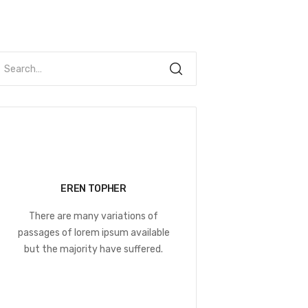
EREN TOPHER
There are many variations of
passages of lorem ipsum available
but the majority have suffered.