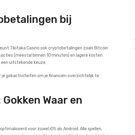
Detail: Was Sie über Angebot
und Promo Codes wissen
obetalingen bij
sollten
July 27, 2026
unt Tikitaka Casino ook cryptobetalingen zoals Bitcoin
sacties (meestal binnen 10 minuten) en lagere kosten.
o een uitstekende keuze.
je gokactiviteiten om je financiën overzichtelijk te
: Gokken Waar en
ptimaliseerd voor zowel iOS als Android. Alle spellen,