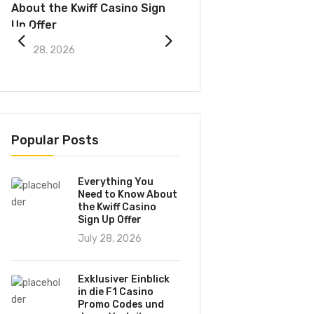
e
About the Kwiff Casino Sign
Casino Promo Codes 
Up Offer
deren Vorteile
July 28, 2026
July 28, 2026
Popular Posts
Everything You
Need to Know About
the Kwiff Casino
Sign Up Offer
July 28, 2026
Exklusiver Einblick
in die F1 Casino
Promo Codes und