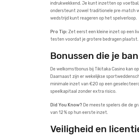
indrukwekkend. Je kunt inzetten op voetbal,
ondersteunt zowel traditionele pre‑match we
wedstrijd kunt reageren op het spelverloop.
Pro Tip:
Zet eerst een kleine inzet op een l
testen voordat je grotere bedragen plaatst.
Bonussen die je ban
De welkomstbonus bij Tikitaka Casino kan opl
Daarnaast zijn er wekelijkse sportweddensch
minimale inzet van €20 op een geselecteerd
speelkapitaal zonder extra risico.
Did You Know?
De meeste spelers die de gr
van 12 % op hun eerste inzet.
Veiligheid en licenti