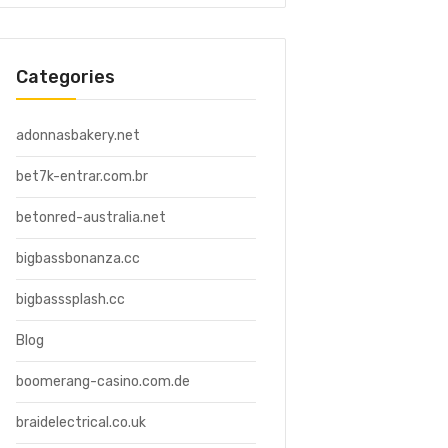
Categories
adonnasbakery.net
bet7k-entrar.com.br
betonred-australia.net
bigbassbonanza.cc
bigbasssplash.cc
Blog
boomerang-casino.com.de
braidelectrical.co.uk