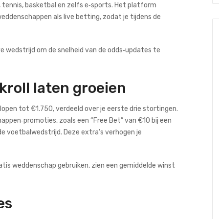
 tennis, basketbal en zelfs e‑sports. Het platform
ddenschappen als live betting, zodat je tijdens de
ive wedstrijd om de snelheid van de odds‑updates te
kroll laten groeien
open tot €1.750, verdeeld over je eerste drie stortingen.
appen‑promoties, zoals een “Free Bet” van €10 bij een
e voetbalwedstrijd. Deze extra’s verhogen je
atis weddenschap gebruiken, zien een gemiddelde winst
es