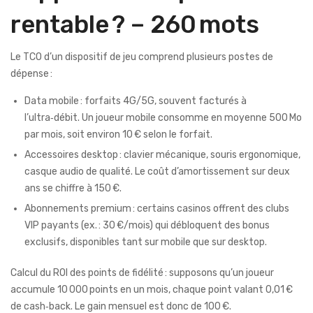
rentable ? – 260 mots
Le TCO d’un dispositif de jeu comprend plusieurs postes de
dépense :
Data mobile : forfaits 4G/5G, souvent facturés à
l’ultra‑débit. Un joueur mobile consomme en moyenne 500 Mo
par mois, soit environ 10 € selon le forfait.
Accessoires desktop : clavier mécanique, souris ergonomique,
casque audio de qualité. Le coût d’amortissement sur deux
ans se chiffre à 150 €.
Abonnements premium : certains casinos offrent des clubs
VIP payants (ex. : 30 €/mois) qui débloquent des bonus
exclusifs, disponibles tant sur mobile que sur desktop.
Calcul du ROI des points de fidélité : supposons qu’un joueur
accumule 10 000 points en un mois, chaque point valant 0,01 €
de cash‑back. Le gain mensuel est donc de 100 €.