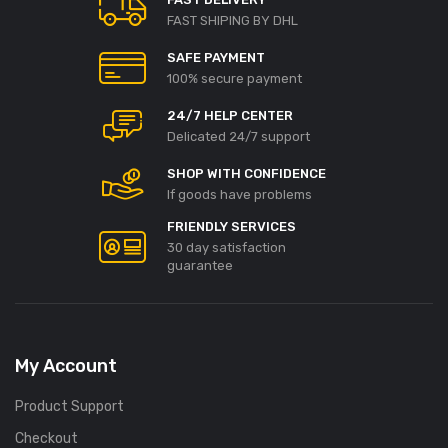
FAST SHIPING BY DHL
SAFE PAYMENT
100% secure payment
24/7 HELP CENTER
Delicated 24/7 support
SHOP WITH CONFIDENCE
If goods have problems
FRIENDLY SERVICES
30 day satisfaction
guarantee
My Account
Product Support
Checkout