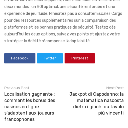
deux mondes : un ROI optimal, une sécurité renforcée et une
expérience de jeu fluide. N’hésitez pas à consulter Escales Cargo
pour des ressources supplémentaires sur la comparaison des
plateformes et les bonnes pratiques de sécurité. Testez dès
aujourd’hui les deux options, suivez vos points et ajustez votre
stratégie : la fidélité récompense l’adaptabilité.
Facebook
Twitter
Pinterest
Previous Post
Next Post
Localisation gagnante :
Jackpot di Capodanno: la
comment les bonus des
matematica nascosta
casinos en ligne
dietro i giochi da tavolo
s’adaptent aux joueurs
più vincenti
francophones