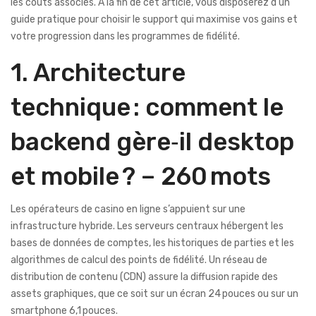
les coûts associés. À la fin de cet article, vous disposerez d’un
guide pratique pour choisir le support qui maximise vos gains et
votre progression dans les programmes de fidélité.
1. Architecture
technique : comment le
backend gère‑il desktop
et mobile ? – 260 mots
Les opérateurs de casino en ligne s’appuient sur une
infrastructure hybride. Les serveurs centraux hébergent les
bases de données de comptes, les historiques de parties et les
algorithmes de calcul des points de fidélité. Un réseau de
distribution de contenu (CDN) assure la diffusion rapide des
assets graphiques, que ce soit sur un écran 24 pouces ou sur un
smartphone 6,1 pouces.