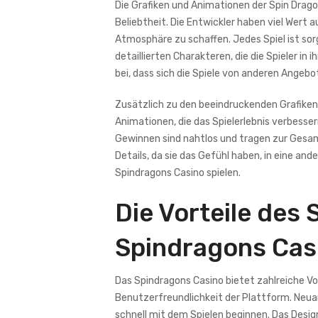
Die Grafiken und Animationen der Spin Drago
Beliebtheit. Die Entwickler haben viel Wert a
Atmosphäre zu schaffen. Jedes Spiel ist sor
detaillierten Charakteren, die die Spieler in
bei, dass sich die Spiele von anderen Angeb
Zusätzlich zu den beeindruckenden Grafiken 
Animationen, die das Spielerlebnis verbesse
Gewinnen sind nahtlos und tragen zur Gesamt
Details, da sie das Gefühl haben, in eine and
Spindragons Casino spielen.
Die Vorteile des 
Spindragons Cas
Das Spindragons Casino bietet zahlreiche Vorte
Benutzerfreundlichkeit der Plattform. Neua
schnell mit dem Spielen beginnen. Das Desig