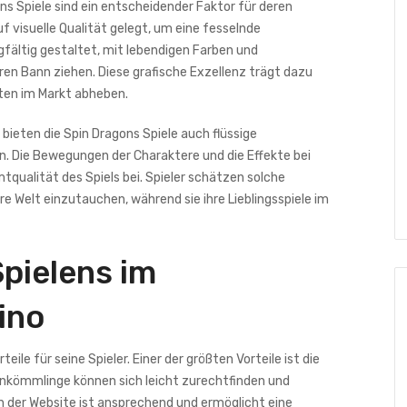
ns Spiele sind ein entscheidender Faktor für deren
uf visuelle Qualität gelegt, um eine fesselnde
gfältig gestaltet, mit lebendigen Farben und
 ihren Bann ziehen. Diese grafische Exzellenz trägt dazu
oten im Markt abheben.
bieten die Spin Dragons Spiele auch flüssige
rn. Die Bewegungen der Charaktere und die Effekte bei
qualität des Spiels bei. Spieler schätzen solche
ere Welt einzutauchen, während sie ihre Lieblingsspiele im
Spielens im
ino
ile für seine Spieler. Einer der größten Vorteile ist die
UNCATEGORIZED
nkömmlinge können sich leicht zurechtfinden und
Spinbara Casino Bonus im
n der Website ist ansprechend und ermöglicht eine