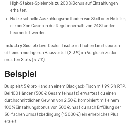
High‑Stakes‑Spieler bis zu 200 % Bonus auf Einzahlungen
erhalten.
Nutze schnelle Auszahlungsmethoden wie Skrill oder Neteller,
die bei Xon Casino in der Regel innerhalb von 24 Stunden
bearbeitet werden.
Industry Secret:
Live‑Dealer‑Tische mit hohen Limits bieten
oft einen niedrigeren Hausvorteil (2‑3 %) im Vergleich zu den
meisten Slots (5‑7 %).
Beispiel
Du spielst 5 € pro Hand an einem Blackjack‑Tisch mit 99,5 % RTP.
Bei 100 Händen (500 € Gesamteinsatz) erwartest du einen
durchschnittlichen Gewinn von 2,50 €. Kombiniert mit einem
100 % Einzahlungsbonus von 500 €, hast du nach Erfüllung der
30‑fachen Umsatzbedingung (15 000 €) ein erhebliches Plus
erzielt.