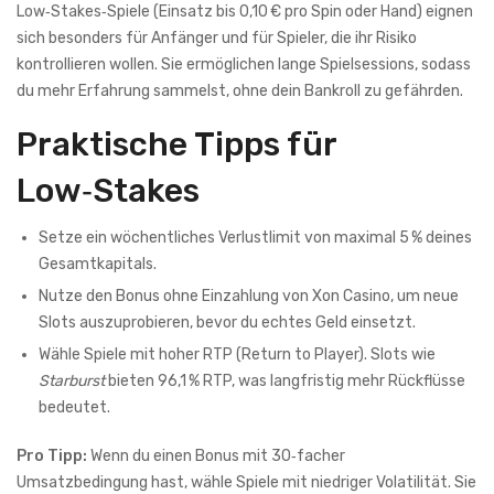
Low‑Stakes‑Spiele (Einsatz bis 0,10 € pro Spin oder Hand) eignen
sich besonders für Anfänger und für Spieler, die ihr Risiko
kontrollieren wollen. Sie ermöglichen lange Spielsessions, sodass
du mehr Erfahrung sammelst, ohne dein Bankroll zu gefährden.
Praktische Tipps für
Low‑Stakes
Setze ein wöchentliches Verlustlimit von maximal 5 % deines
Gesamtkapitals.
Nutze den Bonus ohne Einzahlung von Xon Casino, um neue
Slots auszuprobieren, bevor du echtes Geld einsetzt.
Wähle Spiele mit hoher RTP (Return to Player). Slots wie
Starburst
bieten 96,1 % RTP, was langfristig mehr Rückflüsse
bedeutet.
UNCATEGORIZED
UNCATEGORIZED
Pro Tipp:
Wenn du einen Bonus mit 30‑facher
usiver Einblick in die F1
Spinbara Casino Bonus im
Umsatzbedingung hast, wähle Spiele mit niedriger Volatilität. Sie