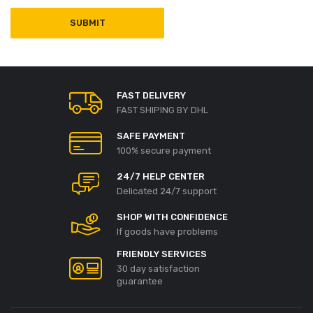
FAST DELIVERY
FAST SHIPING BY DHL
SAFE PAYMENT
100% secure payment
24/7 HELP CENTER
Delicated 24/7 support
SHOP WITH CONFIDENCE
If goods have problems
FRIENDLY SERVICES
30 day satisfaction
guarantee