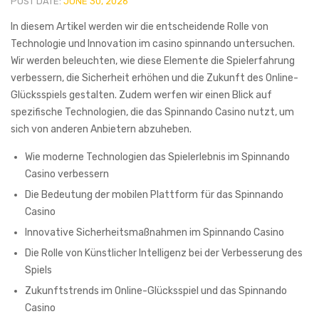
POST DATE:
JUNE 30, 2026
In diesem Artikel werden wir die entscheidende Rolle von
Technologie und Innovation im
casino spinnando
untersuchen.
Wir werden beleuchten, wie diese Elemente die Spielerfahrung
verbessern, die Sicherheit erhöhen und die Zukunft des Online-
Glücksspiels gestalten. Zudem werfen wir einen Blick auf
spezifische Technologien, die das Spinnando Casino nutzt, um
sich von anderen Anbietern abzuheben.
Wie moderne Technologien das Spielerlebnis im Spinnando
Casino verbessern
Die Bedeutung der mobilen Plattform für das Spinnando
Casino
Innovative Sicherheitsmaßnahmen im Spinnando Casino
Die Rolle von Künstlicher Intelligenz bei der Verbesserung des
Spiels
Zukunftstrends im Online-Glücksspiel und das Spinnando
Casino