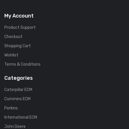
My Account
Product Support
Checkout
Shopping Cart
Wishlist
Terms & Conditions
Categories
Caterpillar ECM
Cummins ECM
Perkins
International ECM
John Deere