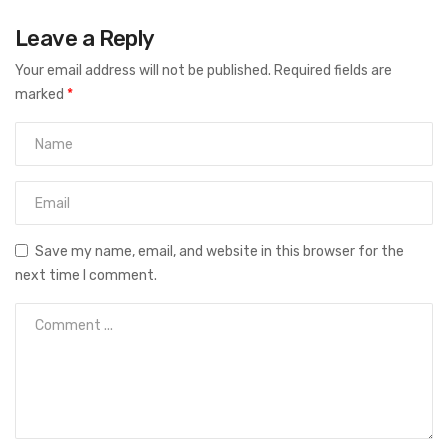
Leave a Reply
Your email address will not be published.
Required fields are
marked
*
Save my name, email, and website in this browser for the
next time I comment.