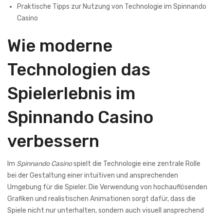
Praktische Tipps zur Nutzung von Technologie im Spinnando
Casino
Wie moderne
Technologien das
Spielerlebnis im
Spinnando Casino
verbessern
Im
Spinnando Casino
spielt die Technologie eine zentrale Rolle
bei der Gestaltung einer intuitiven und ansprechenden
Umgebung für die Spieler. Die Verwendung von hochauflösenden
Grafiken und realistischen Animationen sorgt dafür, dass die
Spiele nicht nur unterhalten, sondern auch visuell ansprechend