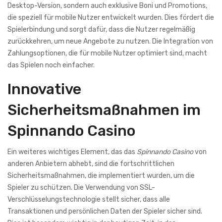
Desktop-Version, sondern auch exklusive Boni und Promotions,
die speziell für mobile Nutzer entwickelt wurden. Dies fördert die
Spielerbindung und sorgt dafür, dass die Nutzer regelmäßig
zurückkehren, um neue Angebote zu nutzen. Die Integration von
Zahlungsoptionen, die für mobile Nutzer optimiert sind, macht
das Spielen noch einfacher.
Innovative
Sicherheitsmaßnahmen im
Spinnando Casino
Ein weiteres wichtiges Element, das das
Spinnando Casino
von
anderen Anbietern abhebt, sind die fortschrittlichen
Sicherheitsmaßnahmen, die implementiert wurden, um die
Spieler zu schützen. Die Verwendung von SSL-
Verschlüsselungstechnologie stellt sicher, dass alle
UNCATEGORIZED
UNCATEGORIZED
usiver Einblick in die F1
Transaktionen und persönlichen Daten der Spieler sicher sind.
Spinbara Casino Bonus im