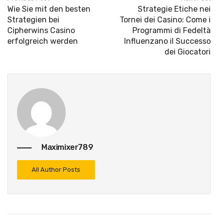
Wie Sie mit den besten
Strategie Etiche nei
Strategien bei
Tornei dei Casino: Come i
Cipherwins Casino
Programmi di Fedeltà
erfolgreich werden
Influenzano il Successo
dei Giocatori
Maximixer789
All Author Posts