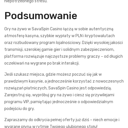
niepotrzebnego stresu.
Podsumowanie
Gry na żywo w SavaSpin Casino łączą w sobie autentyczną
atmosferę kasyna, szybkie wypłaty w PLN i kryptowalutach
oraz rozbudowany program lojalnościowy. Dzięki wysokiej jakości
transmisji, szerokiej gamie gier i solidnym zabezpieczeniom,
platforma rozwiązuje najczęstsze problemy graczy – od długich
oczekiwań na wygrane po brak interakcji.
Jeśli szukasz miejsca, gdzie możesz poczuć się jak w
prawdziwym kasynie, a jednocześnie korzystać z nowoczesnych
rozwiązań płatniczych, SavaSpin Casino jest odpowiedzią.
Zarejestruj się, wypróbuj gry na żywo i ciesz się przywilejami
programu VIP, pamiętając jednocześnie o odpowiedzialnym
podejściu do gry.
Zapraszamy do odkrycia pełnej oferty już dziś – niech emocje i
wygrane płyną w rytmie Twojego ulubionego stołu!