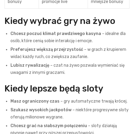
ino Promo Codes und
Detail: Was Sie über
bonusy
promocje live
mniejsze bonusy
en Vorteile
Angebote und Promo Codes
wissen sollten
Kiedy wybrać gry na żywo
 28, 2026
July 27, 2026
Chcesz poczuć klimat prawdziwego kasyna
– idealne dla
osób, które cenią sobie interakcję i emocje.
Preferujesz większą przejrzystość
– w grach z krupierem
widać każdy ruch, co zwiększa zaufanie.
Lubisz rywalizację
– czat na żywo pozwala wymieniać się
uwagami z innymi graczami.
Kiedy lepsze będą sloty
Masz ograniczony czas
– gry automatyczne trwają krócej.
Szukasz wysokich jackpotów
– niektóre progresywne sloty
oferują milionowe wygrane.
Chcesz grać na słabszym połączeniu
– sloty działają
płynnie nawet przy niższej przepustowości.