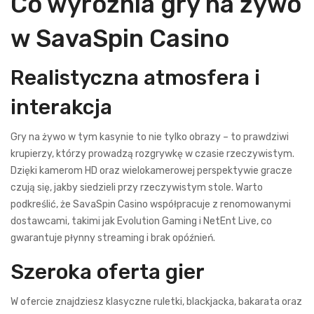
Co wyróżnia gry na żywo
w SavaSpin Casino
Realistyczna atmosfera i
interakcja
Gry na żywo w tym kasynie to nie tylko obrazy – to prawdziwi
krupierzy, którzy prowadzą rozgrywkę w czasie rzeczywistym.
Dzięki kamerom HD oraz wielokamerowej perspektywie gracze
czują się, jakby siedzieli przy rzeczywistym stole. Warto
podkreślić, że SavaSpin Casino współpracuje z renomowanymi
dostawcami, takimi jak Evolution Gaming i NetEnt Live, co
gwarantuje płynny streaming i brak opóźnień.
Szeroka oferta gier
W ofercie znajdziesz klasyczne ruletki, blackjacka, bakarata oraz