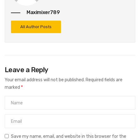
Maximixer789
All Author Posts
Leave a Reply
Your email address will not be published.
Required fields are
marked
*
Save my name, email, and website in this browser for the