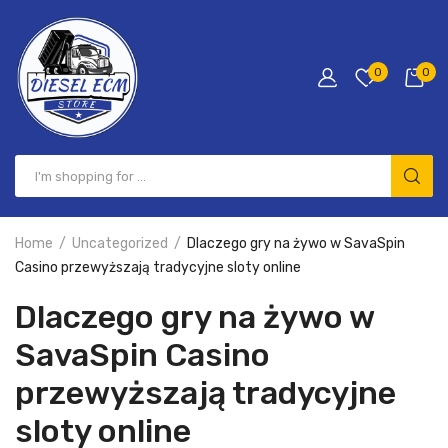
0
0
Home
Uncategorized
Dlaczego gry na żywo w SavaSpin
Casino przewyższają tradycyjne sloty online
Dlaczego gry na żywo w
SavaSpin Casino
przewyższają tradycyjne
sloty online