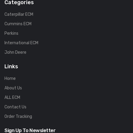
Categories
Caterpillar ECM
Cummins ECM
Perkins
International ECM
John Deere
Links
Home
About Us
ALL ECM
Contact Us
Order Tracking
Sign Up To Newsletter