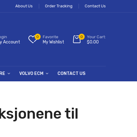
About Us
Order Tracking
Contact Us
ogin
0
Favorite
0
Your Cart:
y Account
My Wishlist
$
0.00
RE
VOLVO ECM
CONTACT US
ksjonene til