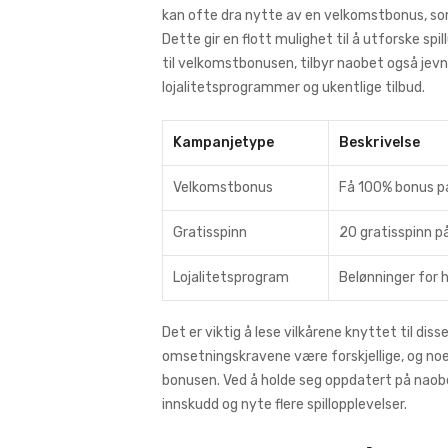
kan ofte dra nytte av en velkomstbonus, som
Dette gir en flott mulighet til å utforske spil
til velkomstbonusen, tilbyr naobet også jevn
lojalitetsprogrammer og ukentlige tilbud.
Kampanjetype
Beskrivelse
Velkomstbonus
Få 100% bonus p
Gratisspinn
20 gratisspinn p
Lojalitetsprogram
Belønninger for h
Det er viktig å lese vilkårene knyttet til di
omsetningskravene være forskjellige, og noen
bonusen. Ved å holde seg oppdatert på naobe
innskudd og nyte flere spillopplevelser.