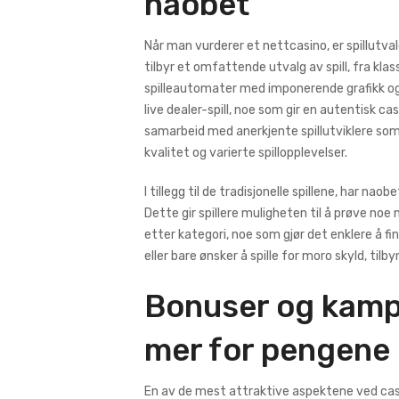
naobet
Når man vurderer et nettcasino, er spillutva
tilbyr et omfattende utvalg av spill, fra kla
spilleautomater med imponerende grafikk og
live dealer-spill, noe som gir en autentisk 
samarbeid med anerkjente spillutviklere som
kvalitet og varierte spillopplevelser.
I tillegg til de tradisjonelle spillene, har na
Dette gir spillere muligheten til å prøve noe 
etter kategori, noe som gjør det enklere å fi
eller bare ønsker å spille for moro skyld, til
Bonuser og kamp
mer for pengene
En av de mest attraktive aspektene ved casi