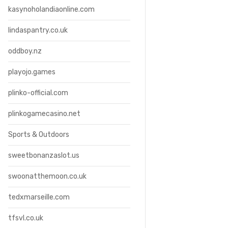
kasynoholandiaonline.com
lindaspantry.co.uk
oddboy.nz
playojo.games
plinko-official.com
plinkogamecasino.net
Sports & Outdoors
sweetbonanzaslot.us
swoonatthemoon.co.uk
tedxmarseille.com
tfsvl.co.uk