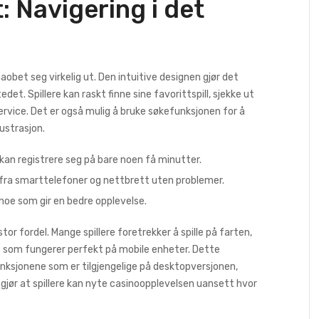
: Navigering i det
aobet seg virkelig ut. Den intuitive designen gjør det
det. Spillere kan raskt finne sine favorittspill, sjekke ut
service. Det er også mulig å bruke søkefunksjonen for å
rustrasjon.
 kan registrere seg på bare noen få minutter.
le fra smarttelefoner og nettbrett uten problemer.
t, noe som gir en bedre opplevelse.
r fordel. Mange spillere foretrekker å spille på farten,
e som fungerer perfekt på mobile enheter. Dette
funksjonene som er tilgjengelige på desktopversjonen,
gjør at spillere kan nyte casinoopplevelsen uansett hvor