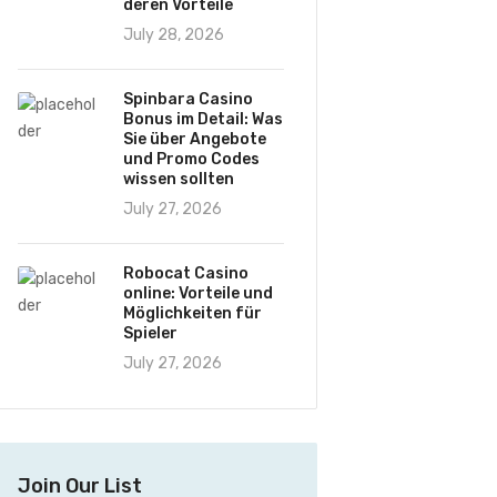
deren Vorteile
July 28, 2026
Spinbara Casino
Bonus im Detail: Was
Sie über Angebote
und Promo Codes
wissen sollten
July 27, 2026
Robocat Casino
online: Vorteile und
Möglichkeiten für
Spieler
July 27, 2026
Join Our List