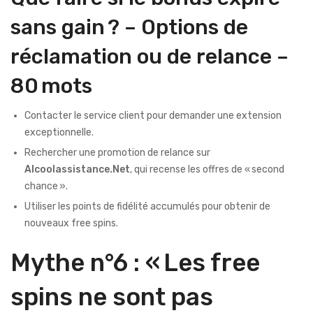
sans gain ? – Options de
réclamation ou de relance –
80 mots
Contacter le service client pour demander une extension
exceptionnelle.
Rechercher une promotion de relance sur
Alcoolassistance.Net
, qui recense les offres de « second
chance ».
Utiliser les points de fidélité accumulés pour obtenir de
nouveaux free spins.
Mythe n°6 : « Les free
spins ne sont pas