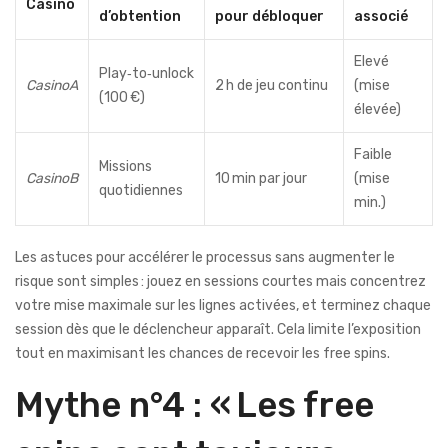
Casino
d’obtention
pour débloquer
associé
Elevé
Play‑to‑unlock
CasinoA
2 h de jeu continu
(mise
(100 €)
élevée)
Faible
Missions
CasinoB
10 min par jour
(mise
quotidiennes
min.)
Les astuces pour accélérer le processus sans augmenter le
risque sont simples : jouez en sessions courtes mais concentrez
votre mise maximale sur les lignes activées, et terminez chaque
session dès que le déclencheur apparaît. Cela limite l’exposition
tout en maximisant les chances de recevoir les free spins.
Mythe n°4 : « Les free