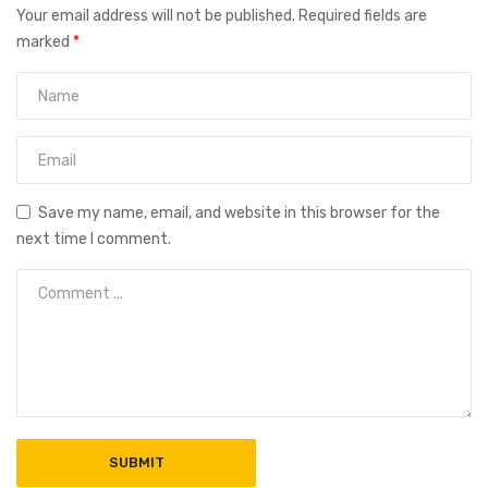
Your email address will not be published.
Required fields are
marked
*
Save my name, email, and website in this browser for the
next time I comment.