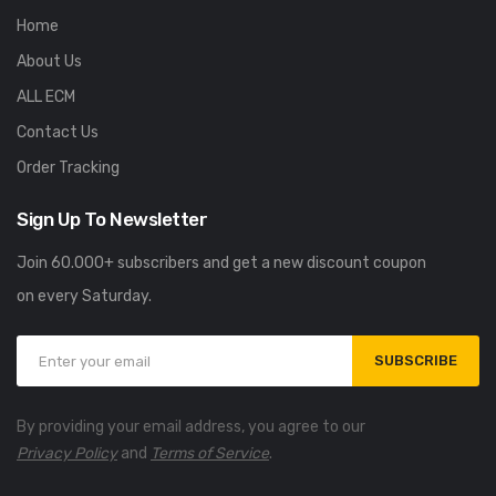
Home
About Us
ALL ECM
Contact Us
Order Tracking
Sign Up To Newsletter
Join 60.000+ subscribers and get a new discount coupon
on every Saturday.
SUBSCRIBE
By providing your email address, you agree to our
Privacy Policy
and
Terms of Service
.