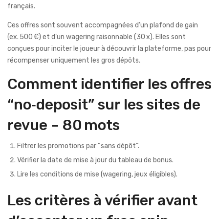
ino Promo Codes und
Detail: Was Sie über
français.
en Vorteile
Angebote und Promo Codes
wissen sollten
Ces offres sont souvent accompagnées d’un plafond de gain
 28, 2026
(ex. 500 €) et d’un wagering raisonnable (30 x). Elles sont
July 27, 2026
conçues pour inciter le joueur à découvrir la plateforme, pas pour
récompenser uniquement les gros dépôts.
Comment identifier les offres
“no‑deposit” sur les sites de
revue – 80 mots
Filtrer les promotions par “sans dépôt”.
Vérifier la date de mise à jour du tableau de bonus.
Lire les conditions de mise (wagering, jeux éligibles).
Les critères à vérifier avant