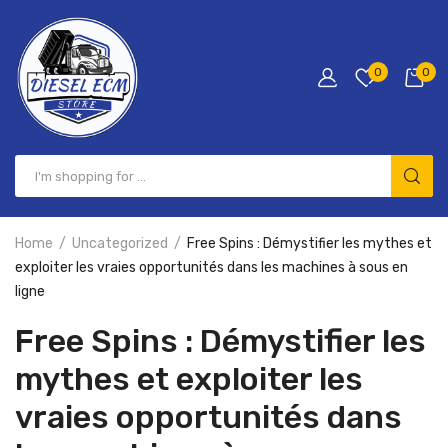
0
0
Home
Uncategorized
Free Spins : Démystifier les mythes et
exploiter les vraies opportunités dans les machines à sous en
ligne
Free Spins : Démystifier les
mythes et exploiter les
vraies opportunités dans