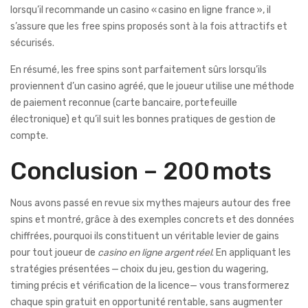
lorsqu’il recommande un casino « casino en ligne france », il
s’assure que les free spins proposés sont à la fois attractifs et
sécurisés.
En résumé, les free spins sont parfaitement sûrs lorsqu’ils
proviennent d’un casino agréé, que le joueur utilise une méthode
de paiement reconnue (carte bancaire, portefeuille
électronique) et qu’il suit les bonnes pratiques de gestion de
compte.
Conclusion – 200 mots
Nous avons passé en revue six mythes majeurs autour des free
spins et montré, grâce à des exemples concrets et des données
chiffrées, pourquoi ils constituent un véritable levier de gains
pour tout joueur de
casino en ligne argent réel
. En appliquant les
stratégies présentées — choix du jeu, gestion du wagering,
timing précis et vérification de la licence— vous transformerez
chaque spin gratuit en opportunité rentable, sans augmenter