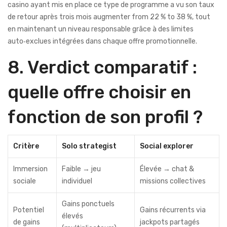
casino ayant mis en place ce type de programme a vu son taux
de retour après trois mois augmenter from 22 % to 38 %, tout
en maintenant un niveau responsable grâce à des limites
auto‑exclues intégrées dans chaque offre promotionnelle.
8. Verdict comparatif :
quelle offre choisir en
fonction de son profil ?
Critère
Solo strategist
Social explorer
Immersion
Faible → jeu
Élevée → chat &
sociale
individuel
missions collectives
Gains ponctuels
Potentiel
Gains récurrents via
élevés
de gains
jackpots partagés