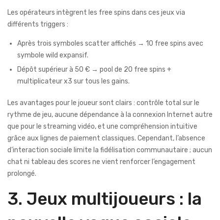
Les opérateurs intègrent les free spins dans ces jeux via
différents triggers :
Après trois symboles scatter affichés → 10 free spins avec
symbole wild expansif.
Dépôt supérieur à 50 € → pool de 20 free spins +
multiplicateur x3 sur tous les gains.
Les avantages pour le joueur sont clairs : contrôle total sur le
rythme de jeu, aucune dépendance à la connexion Internet autre
que pour le streaming vidéo, et une compréhension intuitive
grâce aux lignes de paiement classiques. Cependant, l’absence
d’interaction sociale limite la fidélisation communautaire ; aucun
chat ni tableau des scores ne vient renforcer l’engagement
prolongé.
3. Jeux multijoueurs : la