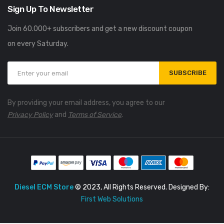
Sign Up To Newsletter
Join 60.000+ subscribers and get a new discount coupon
on every Saturday.
SUBSCRIBE
By providing your email address, you agree to our
Privacy Policy
and
Terms of Service
.
Diesel ECM Store
© 2023, All Rights Reserved. Designed By:
First Web Solutions