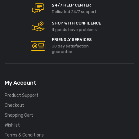
24/7 HELP CENTER
Delicated 24/7 support
SHOP WITH CONFIDENCE
If goods have problems
FRIENDLY SERVICES
30 day satisfaction
guarantee
My Account
Product Support
Checkout
Shopping Cart
Wishlist
Terms & Conditions