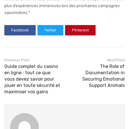
plus d’expériences immersives lors des prochaines campagnes
saisonnières.*
Facebook
Twitter
Pinterest
Previous Post
Next Post
Guide complet du casino
The Role of
en ligne : tout ce que
Documentation in
vous devez savoir pour
Securing Emotional
jouer en toute sécurité et
Support Animals
maximiser vos gains