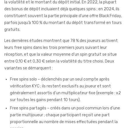
la volatilité et le montant du dépôt initial. En 2022, la plupart
des bonus de dépôt incluaient déjà quelques spins ; en 2024, ils
constituent souvent la partie principale d’une offre Black Friday,
parfois jusqu’à 100 % du montant du dépôt transformé en tours
gratuits.
Les dernières études montrent que 78 % des joueurs activent
leurs free spins dans les trois premiers jours suivant leur
réception, et que la valeur moyenne d’un spin gratuit se situe
entre 0,10 € et 0,30 € selon la volatilité du titre choisi. Deux
variantes se démarquent :
Free spins solo – déclenchés par un seul compte après
vérification KYC ; ils restent exclusifs au joueur et sont
généralement assortis d’un multiplicateur fixe (exemple : x2
sur toutes les gains pendant 10 tours).
Free spins partagés – créés dans un pool commun lors d’une
partie multijoueur ; chaque participant reçoit une part
UNCATEGORIZED
UNCATEGORIZED
usiver Einblick in die F1
proportionnelle au nombre de mises effectuées pendant la
Spinbara Casino Bonus im