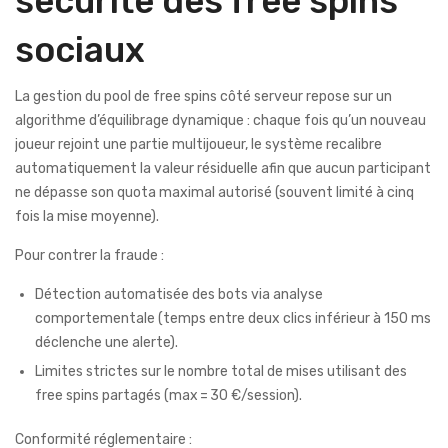
sécurité des free spins
sociaux
La gestion du pool de free spins côté serveur repose sur un
algorithme d’équilibrage dynamique : chaque fois qu’un nouveau
joueur rejoint une partie multijoueur, le système recalibre
automatiquement la valeur résiduelle afin que aucun participant
ne dépasse son quota maximal autorisé (souvent limité à cinq
fois la mise moyenne).
Pour contrer la fraude :
Détection automatisée des bots via analyse
comportementale (temps entre deux clics inférieur à 150 ms
déclenche une alerte).
Limites strictes sur le nombre total de mises utilisant des
free spins partagés (max = 30 €/session).
Conformité réglementaire :