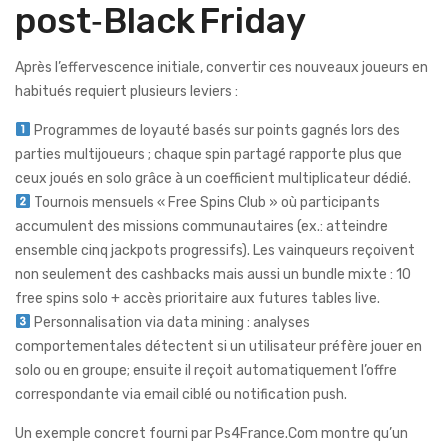
post‑Black Friday
Après l’effervescence initiale, convertir ces nouveaux joueurs en
habitués requiert plusieurs leviers :
Programmes de loyauté basés sur points gagnés lors des
parties multijoueurs ; chaque spin partagé rapporte plus que
ceux joués en solo grâce à un coefficient multiplicateur dédié.
Tournois mensuels « Free Spins Club » où participants
accumulent des missions communautaires (ex.: atteindre
ensemble cinq jackpots progressifs). Les vainqueurs reçoivent
non seulement des cashbacks mais aussi un bundle mixte : 10
free spins solo + accès prioritaire aux futures tables live.
Personnalisation via data mining : analyses
comportementales détectent si un utilisateur préfère jouer en
solo ou en groupe; ensuite il reçoit automatiquement l’offre
correspondante via email ciblé ou notification push.
Un exemple concret fourni par Ps4France.Com montre qu’un