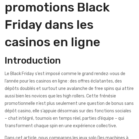
promotions Black
Friday dans les
casinos en ligne
Introduction
Le Black Friday s’est imposé comme le grand rendez‑vous de
l’année pour les casinos en ligne : des offres éclatantes, des
dépôts doublés et surtout une avalanche de free spins qui attire
aussi bien les novices que les high rollers. Cette frénésie
promotionnelle n’est plus seulement une question de bonus sans
dépôt casino, elle s’appuie désormais sur des fonctions sociales
– chat intégré, tournois en temps réel, parties d’équipe – qui
transforment chaque spin en une expérience collective.
Dans cet article, nous comparons les jeux solo (les machines à