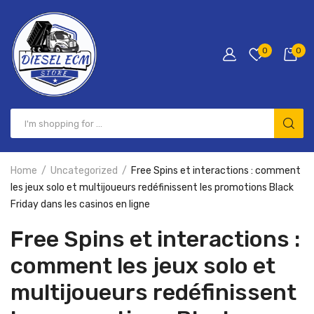
0
0
Home
Uncategorized
Free Spins et interactions : comment
les jeux solo et multijoueurs redéfinissent les promotions Black
Friday dans les casinos en ligne
Free Spins et interactions :
comment les jeux solo et
multijoueurs redéfinissent