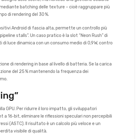
ls mediante batching delle texture – cioè raggruppare più
mpo di rendering del 30 %.
positivi Android di fascia alta, permette un controllo più
pipeline stalls”. Un caso pratico è la slot “Neon Rush” di
tti di luce dinamica con un consumo medio di 0,9 W, contro
one di rendering in base al livello di batteria. Se la carica
oluzione del 25 % mantenendo la frequenza dei
umo.
ing”
a GPU. Per ridurre il loro impatto, gli sviluppatori
 a 16‑bit, eliminare le riflessioni speculari non percepibili
ssi (ASTC). Il risultato è un calcolo più veloce e un
dita visibile di qualità.