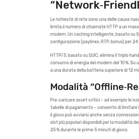
“Network‑Friend
Le richieste di rete sono una delle cause na
limita il numero di chiamate HTTP a un massim
modem. Un caching intelligente, basato su Se
configurazione (paylines, RTP, bonus) per 24 
HTTP/3, basato su QUIC, elimina il triplo hand
consumo di energia del modem del 10 %. Su u
a una durata della batteria superiore di 12 mi
Modalità “Offline‑R
Pre‑caricare asset critici – ad esempio le ico
tabelle di pagamento – consente di limitare l
il gioco può avviarsi anche senza connessio
slot più popolari disponibili per la modalità
25 % durante le prime 5 minuti di gioco.