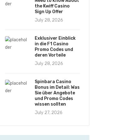
Need to Know About
the Kwiff Casino
Sign Up Offer
July 28, 2026
Exklusiver Einblick
in die F1 Casino
Promo Codes und
deren Vorteile
July 28, 2026
Spinbara Casino
Bonus im Detail: Was
Sie über Angebote
und Promo Codes
wissen sollten
July 27, 2026