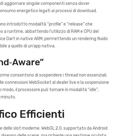
o di aggiornare singole componenti senza dover
i consumo energetico legati ai processi di download.
 introdotto modalità “profile” e “release” che
ipo a runtime, abbattendo l’utilizzo di RAM e CPU del
codice Dart in native ARM, permettendo un rendering fluido
le a quello di un’app nativa.
und‑Aware”
forme consentono di sospendere i thread non essenziali.
lle connessioni WebSocket al dealer live e la sospensione
to modo, il processore può tornare in modalità “idle”,
l minuto.
ico Efficienti
rte delle slot moderne. WebGL 2.0, supportato da Android
il disegno delle scene, ma richiede una gestione oculata