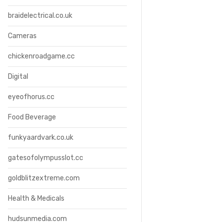
braidelectrical.co.uk
Cameras
chickenroadgame.cc
Digital
eyeofhorus.cc
Food Beverage
funkyaardvark.co.uk
gatesofolympusslot.cc
goldblitzextreme.com
Health & Medicals
hudsunmedia.com