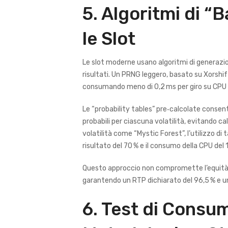
5. Algoritmi di “
le Slot
Le slot moderne usano algoritmi di generaz
risultati. Un PRNG leggero, basato su Xorshift
consumando meno di 0,2 ms per giro su CPU 
Le “probability tables” pre‑calcolate consen
probabili per ciascuna volatilità, evitando ca
volatilità come “Mystic Forest”, l’utilizzo di 
risultato del 70 % e il consumo della CPU del 
Questo approccio non compromette l’equità: 
garantendo un RTP dichiarato del 96,5 % e una
6. Test di Consu