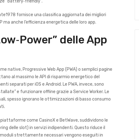
nze “battery‑friendly”.
ante1978 fornisce una classifica aggiornata dei
migliori
 ma anche l’efficienza energetica delle loro app.
“Low‑Power” delle App
ome native, Progressive Web App (PWA) o semplici pagine
uttano al massimo le API di risparmio energetico del
nti separati per iOS e Android. Le PWA, invece, sono
allate” e funzionare offline grazie a Service Worker. Le
rsali, spesso ignorano le ottimizzazioni di basso consumo
ti.
da piattaforme come CasinoX e BetWave, suddividono le
ing delle slot) in servizi indipendenti. Questo riduce il
o i moduli strettamente necessari vengono eseguiti in