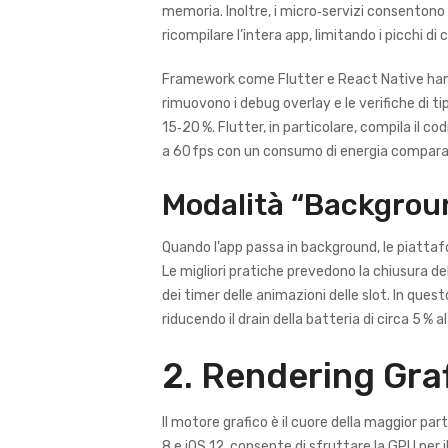
memoria. Inoltre, i micro‑servizi consenton
ricompilare l’intera app, limitando i picchi d
Framework come Flutter e React Native hanno
rimuovono i debug overlay e le verifiche di t
15‑20 %. Flutter, in particolare, compila il 
a 60 fps con un consumo di energia comparabi
Modalità “Backgro
Quando l’app passa in background, le piatta
Le migliori pratiche prevedono la chiusura de
dei timer delle animazioni delle slot. In ques
riducendo il drain della batteria di circa 5 % a
2. Rendering Graf
Il motore grafico è il cuore della maggior pa
8 e iOS 12, consente di sfruttare la GPU per 