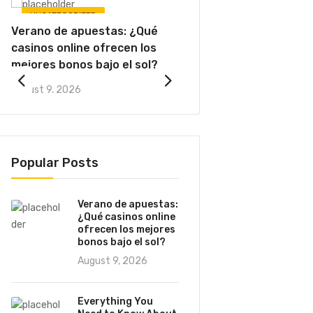
UNCATEGORIZED
UNCATEGORIZED
Verano de apuestas: ¿Qué
Everything You Need 
casinos online ofrecen los
About the Kwiff Casin
mejores bonos bajo el sol?
Up Offer
August 9, 2026
July 28, 2026
Popular Posts
Verano de apuestas:
¿Qué casinos online
ofrecen los mejores
bonos bajo el sol?
August 9, 2026
Everything You