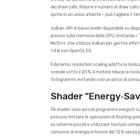
dei draw calls. Ridurre il numero di draw cal
sprite in un unico atlante – può tagliare il te
Vulkan, API di basso livello disponibile su dis
preciso sulla memoria della GPU, limitando i “
NetEnt, che utilizza Vulkan per gestire effe
1,4 W con OpenGL ES.
Il dynamic resolution scaling adatta la risoluzi
scende sotto il 20 %, il motore riduce la ris
fotogrammi, evitando così un picco di cons
Shader “Energy‑Sav
Gli shader sono piccoli programmi eseguiti sull
possono limitare le operazioni di floating‑point
su schermi piccoli e utilizzare texture compre
consumo di energia inferiore del 12 % senza per