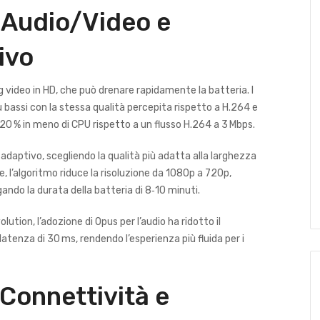
 Audio/Video e
ivo
ng video in HD, che può drenare rapidamente la batteria. I
 bassi con la stessa qualità percepita rispetto a H.264 e
 20 % in meno di CPU rispetto a un flusso H.264 a 3 Mbps.
ptivo, scegliendo la qualità più adatta alla larghezza
le, l’algoritmo riduce la risoluzione da 1080p a 720p,
ando la durata della batteria di 8‑10 minuti.
lution, l’adozione di Opus per l’audio ha ridotto il
latenza di 30 ms, rendendo l’esperienza più fluida per i
 Connettività e