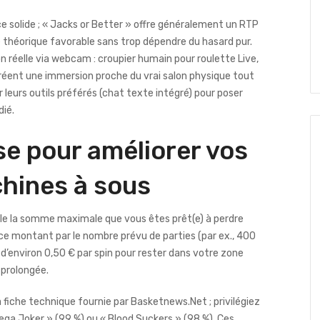
Detail: Was Sie über Angebot
 solide ; « Jacks or Better » offre généralement un RTP
und Promo Codes wissen
 théorique favorable sans trop dépendre du hasard pur.
sollten
ion réelle via webcam : croupier humain pour roulette Live,
July 27, 2026
réent une immersion proche du vrai salon physique tout
 leurs outils préférés (chat texte intégré) pour poser
dié.
se pour améliorer vos
hines à sous
able la somme maximale que vous êtes prêt(e) à perdre
z ce montant par le nombre prévu de parties (par ex., 400
d’environ 0,50 € par spin pour rester dans votre zone
 prolongée.
a fiche technique fournie par Basketnews.Net ; privilégiez
Mega Joker » (99 %) ou « Blood Suckers » (98 %). Ces