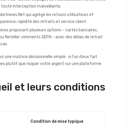
 toute interception malveillante.
ketnews.Net qui agrège les retours utilisateurs et
arence, rapidité des retraits et service client.
sinos proposant plusieurs options – cartes bancaires,
ou Neteller, virements SEPA – avec des délais de retrait
 cas.
une matrice décisionnelle simple : si l’un d’eux fait
hes plutôt que risquer votre argent sur une plateforme
il et leurs conditions
Condition de mise typique