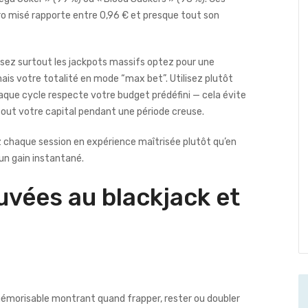
o misé rapporte entre 0,96 € et presque tout son
visez surtout les jackpots massifs optez pour une
ais votre totalité en mode “max bet”. Utilisez plutôt
chaque cycle respecte votre budget prédéfini — cela évite
ut votre capital pendant une période creuse.
z chaque session en expérience maîtrisée plutôt qu’en
’un gain instantané.
vées au blackjack et
émorisable montrant quand frapper, rester ou doubler