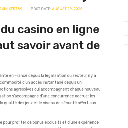
XIMIXER789
POST DATE:
AUGUST 29, 2025
du casino en ligne
faut savoir avant de
ante en France depuis la légalisation du secteur il y a
a commodité d’un accès instantané depuis un
romotions agressives qui accompagnent chaque nouveau
ation s’accompagne d’une concurrence accrue : les
 la qualité des jeux et le niveau de sécurité offert aux
ne
pour profiter de bonus exclusifs et d’une expérience