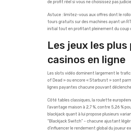
de profit réel si vous ne choisissez pas judi
Astuce : limitez-vous aux offres dont le roll
tours gratuits sur des machines ayant un RTP
initial tout en profitant pleinement du coup d
Les jeux les plus
casinos en ligne
Les slots vidéo dominent largement le trafic
of Dead » ou encore « Starburst » sont parmi
lignes payantes chacune pouvant déclencher 
Côté tables classiques, la roulette européenn
l’avantage maison à 2,7 %, contre 5,26 % pou
blackjack quant à lui propose plusieurs varia
“Blackjack Switch” – chacune ajustant légère
d’influencer le rendement global du joueur 