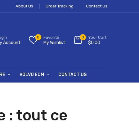
About Us
Order Tracking
Contact Us
ogin
0
Favorite
0
Your Cart:
y Account
My Wishlist
$
0.00
RE
VOLVO ECM
CONTACT US
 : tout ce