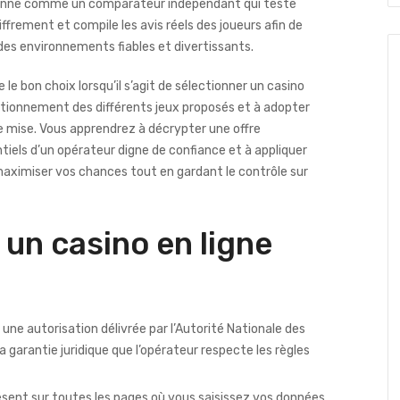
tionne comme un comparateur indépendant qui teste
ffrement et compile les avis réels des joueurs afin de
des environnements fiables et divertissants.
 le bon choix lorsqu’il s’agit de sélectionner un casino
ctionnement des différents jeux proposés et à adopter
 mise. Vous apprendrez à décrypter une offre
entiels d’un opérateur digne de confiance et à appliquer
maximiser vos chances tout en gardant le contrôle sur
un casino en ligne
 une autorisation délivrée par l’Autorité Nationale des
 garantie juridique que l’opérateur respecte les règles
résent sur toutes les pages où vous saisissez vos données