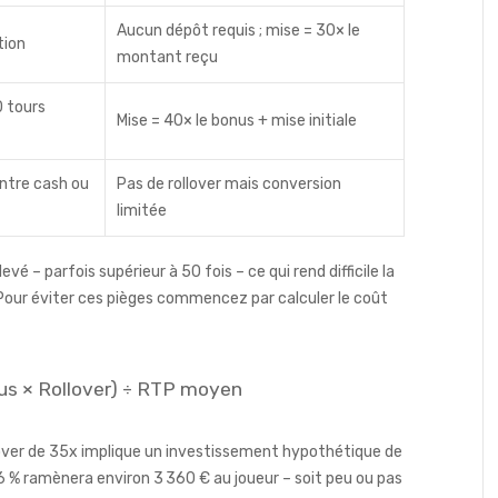
Aucun dépôt requis ; mise = 30× le
tion
montant reçu
0 tours
Mise = 40× le bonus + mise initiale
ntre cash ou
Pas de rollover mais conversion
limitée
vé – parfois supérieur à 50 fois – ce qui rend difficile la
 Pour éviter ces pièges commencez par calculer le coût
us × Rollover) ÷ RTP moyen
lover de 35x implique un investissement hypothétique de
 % ramènera environ 3 360 € au joueur – soit peu ou pas