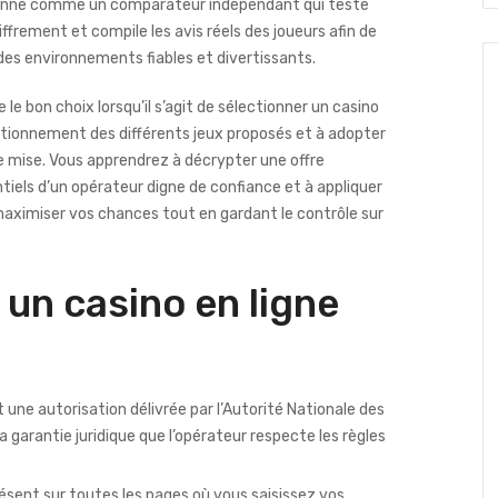
tionne comme un comparateur indépendant qui teste
ffrement et compile les avis réels des joueurs afin de
des environnements fiables et divertissants.
 le bon choix lorsqu’il s’agit de sélectionner un casino
ctionnement des différents jeux proposés et à adopter
 mise. Vous apprendrez à décrypter une offre
entiels d’un opérateur digne de confiance et à appliquer
maximiser vos chances tout en gardant le contrôle sur
un casino en ligne
t une autorisation délivrée par l’Autorité Nationale des
 garantie juridique que l’opérateur respecte les règles
résent sur toutes les pages où vous saisissez vos