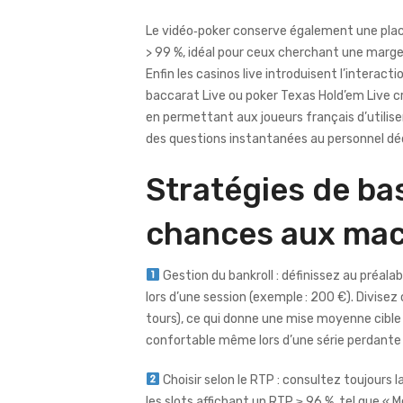
Le vidéo‑poker conserve également une place
> 99 %, idéal pour ceux cherchant une marge
Enfin les casinos live introduisent l’interact
baccarat Live ou poker Texas Hold’em Live c
en permettant aux joueurs français d’utiliser
des questions instantanées au personnel dé
Stratégies de ba
chances aux mac
Gestion du bankroll : définissez au préal
lors d’une session (exemple : 200 €). Divise
tours), ce qui donne une mise moyenne cible 
confortable même lors d’une série perdante
Choisir selon le RTP : consultez toujours l
les slots affichant un RTP ≥ 96 %, tel que « 