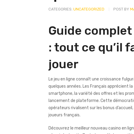
CATEGORIES:
UNCATEGORIZED
POST BY
MA
Guide complet 
: tout ce qu’il 
jouer
Le jeu en ligne connaît une croissance fulgur
quelques années. Les Français apprécient l
smartphone, la variété des offres et les p
lancement de plateforme. Cette démocratis
opérateurs rivalisent sur les bonus d’accueil,
joueurs français.
Découvrez le meilleur
nouveau casino en lig