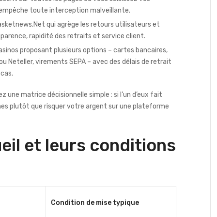
 empêche toute interception malveillante.
sketnews.Net qui agrège les retours utilisateurs et
arence, rapidité des retraits et service client.
 casinos proposant plusieurs options – cartes bancaires,
ou Neteller, virements SEPA – avec des délais de retrait
 cas.
une matrice décisionnelle simple : si l’un d’eux fait
hes plutôt que risquer votre argent sur une plateforme
il et leurs conditions
Condition de mise typique