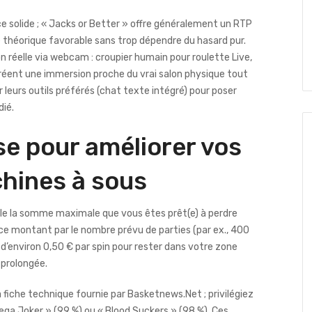
Detail: Was Sie über Angebot
 solide ; « Jacks or Better » offre généralement un RTP
und Promo Codes wissen
 théorique favorable sans trop dépendre du hasard pur.
sollten
ion réelle via webcam : croupier humain pour roulette Live,
July 27, 2026
réent une immersion proche du vrai salon physique tout
 leurs outils préférés (chat texte intégré) pour poser
dié.
se pour améliorer vos
hines à sous
able la somme maximale que vous êtes prêt(e) à perdre
z ce montant par le nombre prévu de parties (par ex., 400
d’environ 0,50 € par spin pour rester dans votre zone
 prolongée.
a fiche technique fournie par Basketnews.Net ; privilégiez
Mega Joker » (99 %) ou « Blood Suckers » (98 %). Ces