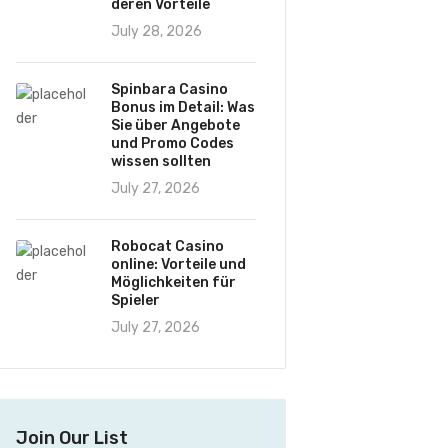
deren Vorteile
July 28, 2026
Spinbara Casino
Bonus im Detail: Was
Sie über Angebote
und Promo Codes
wissen sollten
July 27, 2026
Robocat Casino
online: Vorteile und
Möglichkeiten für
Spieler
July 27, 2026
Join Our List