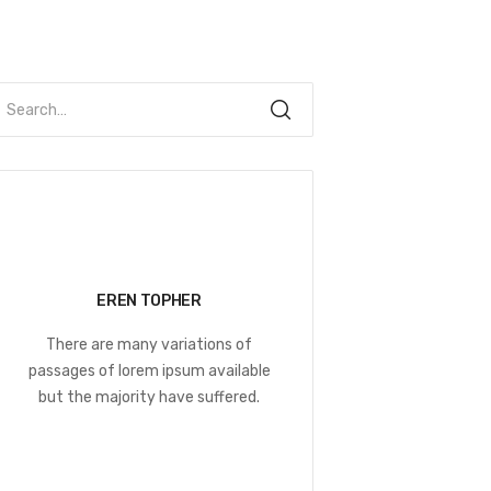
EREN TOPHER
There are many variations of
passages of lorem ipsum available
but the majority have suffered.