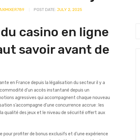
XIMIXER789
POST DATE:
JULY 2, 2025
du casino en ligne
faut savoir avant de
ante en France depuis la légalisation du secteur il y a
a commodité d’un accès instantané depuis un
romotions agressives qui accompagnent chaque nouveau
ation s’accompagne d’une concurrence accrue : les
 la qualité des jeux et le niveau de sécurité offert aux
ne
pour profiter de bonus exclusifs et d’une expérience