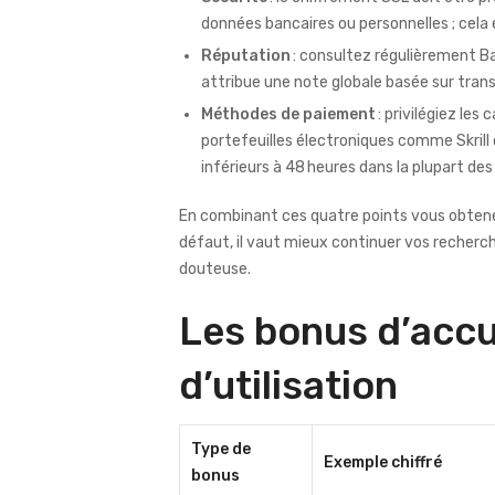
données bancaires ou personnelles ; cela
Réputation
: consultez régulièrement Ba
attribue une note globale basée sur transp
Méthodes de paiement
: privilégiez les
portefeuilles électroniques comme Skrill 
inférieurs à 48 heures dans la plupart des
En combinant ces quatre points vous obtenez 
défaut, il vaut mieux continuer vos recherc
douteuse.
Les bonus d’accue
d’utilisation
Type de
Exemple chiffré
bonus