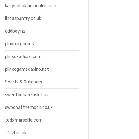
kasynoholandiaonline.com
lindaspantry.co.uk
oddboy.nz
playojo.games
plinko-official.com
plinkogamecasino.net
Sports & Outdoors
sweetbonanzaslot.us
swoonatthemoon.co.uk
tedxmarseille.com
tfsvl.co.uk