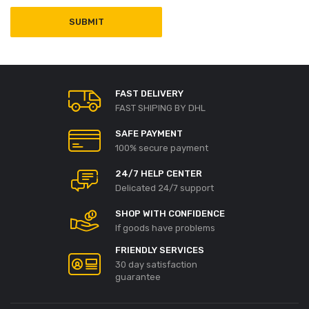
FAST DELIVERY
FAST SHIPING BY DHL
SAFE PAYMENT
100% secure payment
24/7 HELP CENTER
Delicated 24/7 support
SHOP WITH CONFIDENCE
If goods have problems
FRIENDLY SERVICES
30 day satisfaction
guarantee