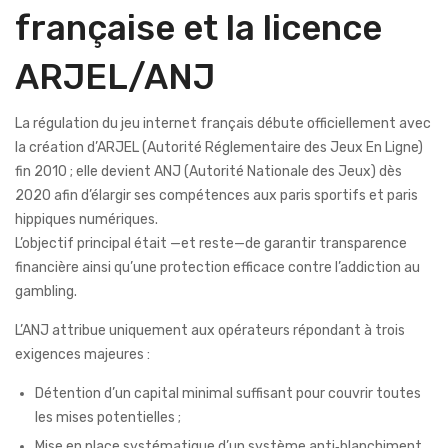
française et la licence
ARJEL/ANJ
La régulation du jeu internet français débute officiellement avec
la création d’ARJEL (Autorité Réglementaire des Jeux En Ligne)
fin 2010 ; elle devient ANJ (Autorité Nationale des Jeux) dès
2020 afin d’élargir ses compétences aux paris sportifs et paris
hippiques numériques.
L’objectif principal était —et reste—de garantir transparence
financière ainsi qu’une protection efficace contre l’addiction au
gambling.
L’ANJ attribue uniquement aux opérateurs répondant à trois
exigences majeures :
Détention d’un capital minimal suffisant pour couvrir toutes
les mises potentielles ;
Mise en place systématique d’un système anti‑blanchiment