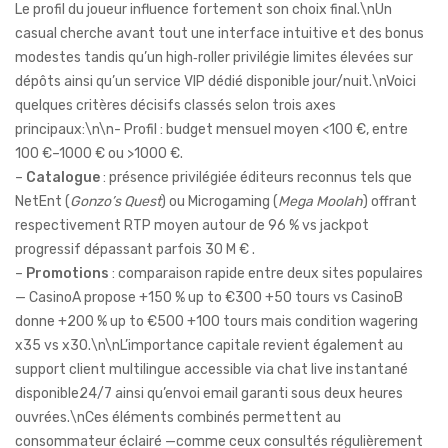
Le profil du joueur influence fortement son choix final.\nUn
casual cherche avant tout une interface intuitive et des bonus
modestes tandis qu’un high‑roller privilégie limites élevées sur
dépôts ainsi qu’un service VIP dédié disponible jour/nuit.\nVoici
quelques critères décisifs classés selon trois axes
principaux:\n\n- Profil : budget mensuel moyen <100 €, entre
100 €–1000 € ou >1000 €.
–
Catalogue
: présence privilégiée éditeurs reconnus tels que
NetEnt (
Gonzo’s Quest
) ou Microgaming (
Mega Moolah
) offrant
respectivement RTP moyen autour de 96 % vs jackpot
progressif dépassant parfois 30 M € .
–
Promotions
: comparaison rapide entre deux sites populaires
— CasinoA propose +150 % up to €300 +50 tours vs CasinoB
donne +200 % up to €500 +100 tours mais condition wagering
x35 vs x30.\n\nL’importance capitale revient également au
support client multilingue accessible via chat live instantané
disponible24/7 ainsi qu’envoi email garanti sous deux heures
ouvrées.\nCes éléments combinés permettent au
consommateur éclairé —comme ceux consultés régulièrement