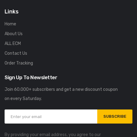
Links
Home
About Us
ALL ECM
Contact Us
Order Tracking
Sign Up To Newsletter
Join 60.000+ subscribers and get a new discount coupon
on every Saturday.
SUBSCRIBE
By providing your email address, you agree to our