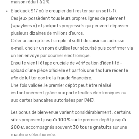
ino Promo Codes und
Detail: Was Sie über
maison réduit à 2 %.
en Vorteile
Angebote und Promo Codes
Blackjack S17 où le croupier doit rester sur un soft‑17.
wissen sollten
Ces jeux possèdent tous leurs propres lignes de paiement
 28, 2026
(« paylines ») et jackpots progressifs qui peuvent dépasser
July 27, 2026
plusieurs dizaines de millions d’euros.
Créer un compte est simple : il suffit de saisir son adresse
e‑mail, choisir un nom d’utilisateur sécurisé puis confirmer via
un lien envoyé par courrier électronique.
Ensuite vient l’étape cruciale de vérification d’identité –
upload d’une pièce officielle et parfois une facture récente
afin de lutter contre la fraude financière.
Une fois validée, le premier dépôt peut être réalisé
instantanément grâce aux portefeuilles électroniques ou
aux cartes bancaires autorisées par l’ANJ.
Les bonus de bienvenue varient considérablement ; certains
sites proposent jusqu’à
100 %
sur le premier dépôt jusqu’à
200 €
, accompagnés souvent
30 tours gratuits
sur une
machine sélectionnée.