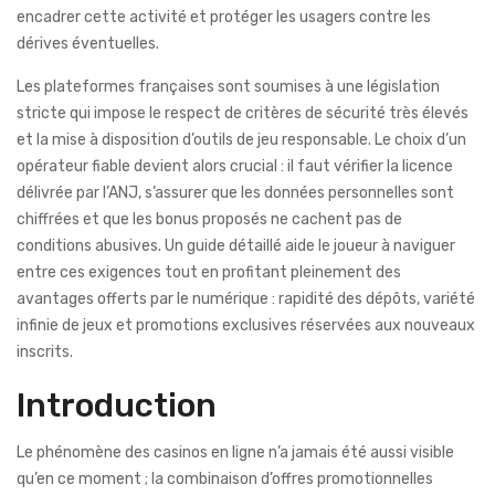
encadrer cette activité et protéger les usagers contre les
dérives éventuelles.
Les plateformes françaises sont soumises à une législation
stricte qui impose le respect de critères de sécurité très élevés
et la mise à disposition d’outils de jeu responsable. Le choix d’un
opérateur fiable devient alors crucial : il faut vérifier la licence
délivrée par l’ANJ, s’assurer que les données personnelles sont
chiffrées et que les bonus proposés ne cachent pas de
conditions abusives. Un guide détaillé aide le joueur à naviguer
entre ces exigences tout en profitant pleinement des
avantages offerts par le numérique : rapidité des dépôts, variété
infinie de jeux et promotions exclusives réservées aux nouveaux
inscrits.
Introduction
Le phénomène des casinos en ligne n’a jamais été aussi visible
qu’en ce moment ; la combinaison d’offres promotionnelles