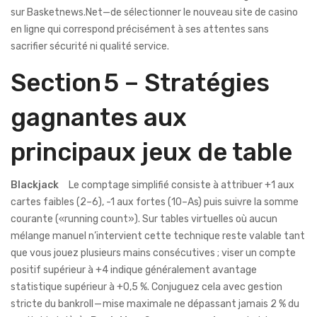
sur Basketnews.Net—de sélectionner le nouveau site de casino
en ligne qui correspond précisément à ses attentes sans
sacrifier sécurité ni qualité service.
Section 5 – Stratégies
gagnantes aux
principaux jeux de table
Blackjack
Le comptage simplifié consiste à attribuer +1 aux
cartes faibles (2–6), -1 aux fortes (10–As) puis suivre la somme
courante («​running count​»). Sur tables virtuelles où aucun
mélange manuel n’intervient cette technique reste valable tant
que vous jouez plusieurs mains consécutives ; viser un compte
positif supérieur à +4 indique généralement avantage
statistique supérieur à +0,5 %. Conjuguez cela avec gestion
stricte du bankroll — mise maximale ne dépassant jamais 2 % du