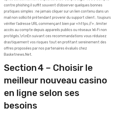
contre phishing il suffit souvent d’observer quelques bonnes
pratiques simples : ne jamais cliquer sur un lien contenu dans un
mail non sollicité prétendant provenir du support client ; toujours
vérifier l’adresse URL commençant bien par « https://» ; limiter
accès au compte depuis appareils publics ou réseaux Wi‑Fi non
protégés.\n\nEn suivant ces recommandations vous réduisez
drastiquement vos risques tout en profitant sereinement des
offres proposées par nos partenaires évalués chez
Basketnews.Net.
Section 4 – Choisir le
meilleur nouveau casino
en ligne selon ses
besoins