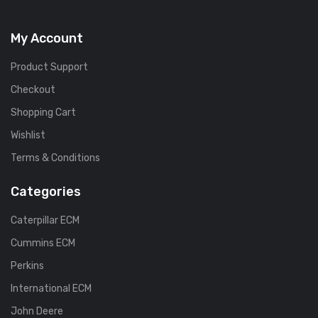
My Account
Product Support
Checkout
Shopping Cart
Wishlist
Terms & Conditions
Categories
Caterpillar ECM
Cummins ECM
Perkins
International ECM
John Deere