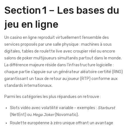
Section 1 – Les bases du
jeu en ligne
Un casino en ligne reproduit virtuellement l’ensemble des
services proposés par une salle physique : machines à sous
digitales, tables de roulette live avec croupier réel ou encore
salons de poker multijoueurs simultanés partout dans le monde.
La différence majeure réside dans l’infrastructure logicielle :
chaque partie s’appuie sur un générateur aléatoire certifié (RNG)
garantissant un taux de retour au joueur (RTP) conforme aux
standards internationaux.
Parmi les catégories les plus répandues on retrouve :
Slots vidéo avec volatilité variable – exemples :
Starburst
(NetEnt) ou
Mega Joker
(Novomatic).
UNCATEGORIZED
UNCATEGORIZED
usiver Einblick in die F1
Spinbara Casino Bonus im
Roulette européenne à zéro unique offrant un avantage