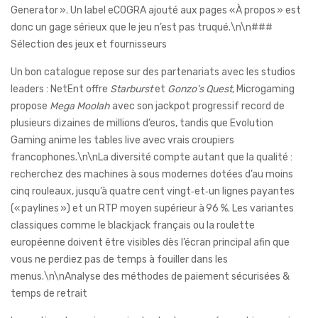
Generator ». Un label eCOGRA ajouté aux pages « À propos » est
donc un gage sérieux que le jeu n’est pas truqué.\n\n###
Sélection des jeux et fournisseurs
Un bon catalogue repose sur des partenariats avec les studios
leaders : NetEnt offre
Starburst
et
Gonzo’s Quest
, Microgaming
propose
Mega Moolah
avec son jackpot progressif record de
plusieurs dizaines de millions d’euros, tandis que Evolution
Gaming anime les tables live avec vrais croupiers
francophones.\n\nLa diversité compte autant que la qualité :
recherchez des machines à sous modernes dotées d’au moins
cinq rouleaux, jusqu’à quatre cent vingt‑et‑un lignes payantes
(« paylines ») et un RTP moyen supérieur à 96 %. Les variantes
classiques comme le blackjack français ou la roulette
européenne doivent être visibles dès l’écran principal afin que
vous ne perdiez pas de temps à fouiller dans les
menus.\n\nAnalyse des méthodes de paiement sécurisées &
UNCATEGORIZED
UNCATEGORIZED
temps de retrait
usiver Einblick in die F1
Spinbara Casino Bonus im