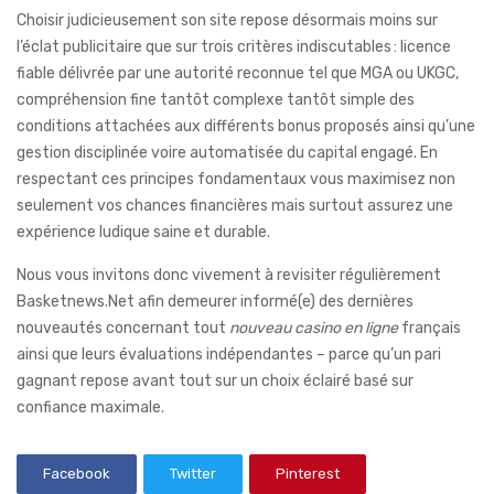
Choisir judicieusement son site repose désormais moins sur
l’éclat publicitaire que sur trois critères indiscutables : licence
fiable délivrée par une autorité reconnue tel que MGA ou UKGC,
compréhension fine tantôt complexe tantôt simple des
conditions attachées aux différents bonus proposés ainsi qu’une
gestion disciplinée voire automatisée du capital engagé.​ En
respectant ces principes fondamentaux vous maximisez non
seulement vos chances financières mais surtout assurez une
expérience ludique saine et durable.​
Nous vous invitons donc vivement à revisiter régulièrement
Basketnews.Net afin demeurer informé(e) des dernières
nouveautés concernant tout
nouveau casino en ligne
français
ainsi que leurs évaluations indépendantes – parce qu’un pari
gagnant repose avant tout sur un choix éclairé basé sur
confiance maximale.​
Facebook
Twitter
Pinterest