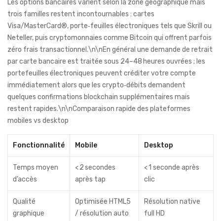
ino Promo Codes und
Detail: Was Sie über
Les options bancaires varient selon la zone géographique mais
en Vorteile
Angebote und Promo Codes
trois familles restent incontournables : cartes
wissen sollten
Visa/MasterCard®, porte‑feuilles électroniques tels que Skrill ou
 28, 2026
Neteller, puis cryptomonnaies comme Bitcoin qui offrent parfois
July 27, 2026
zéro frais transactionnel.\n\nEn général une demande de retrait
par carte bancaire est traitée sous 24–48 heures ouvrées ; les
portefeuilles électroniques peuvent créditer votre compte
immédiatement alors que les crypto‑débits demandent
quelques confirmations blockchain supplémentaires mais
restent rapides.\n\nComparaison rapide des plateformes
mobiles vs desktop
Fonctionnalité
Mobile
Desktop
Temps moyen
< 2 secondes
< 1 seconde après
d’accès
après tap
clic
Qualité
Optimisée HTML5
Résolution native
graphique
/ résolution auto
full HD