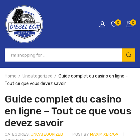
0
0
Home
Uncategorized
Guide complet du casino en ligne –
Tout ce que vous devez savoir
Guide complet du casino
en ligne – Tout ce que vous
devez savoir
CATEGORIES:
UNCATEGORIZED
POST BY
MAXIMIXER789