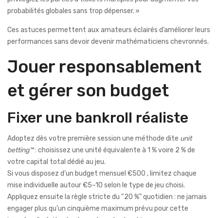
probabilités globales sans trop dépenser. »
Ces astuces permettent aux amateurs éclairés d’améliorer leurs
performances sans devoir devenir mathématiciens chevronnés.
Jouer responsablement
et gérer son budget
Fixer une bankroll réaliste
Adoptez dès votre première session une méthode dite
unit
betting™
: choisissez une unité équivalente à 1 % voire 2 % de
votre capital total dédié au jeu.
Si vous disposez d’un budget mensuel €500 , limitez chaque
mise individuelle autour €5–10 selon le type de jeu choisi.
Appliquez ensuite la règle stricte du “20 %” quotidien : ne jamais
engager plus qu’un cinquième maximum prévu pour cette