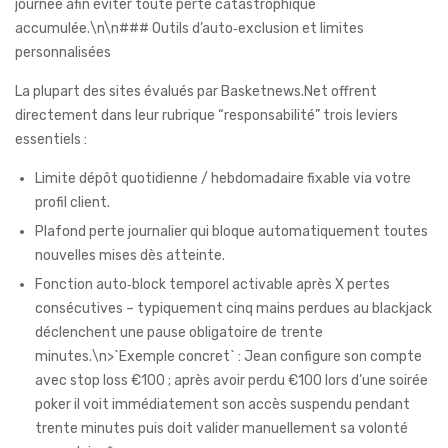
journée afin éviter toute perte catastrophique
accumulée.\n\n### Outils d’auto‑exclusion et limites
personnalisées
La plupart des sites évalués par Basketnews.Net offrent
directement dans leur rubrique “responsabilité” trois leviers
essentiels :
Limite dépôt quotidienne / hebdomadaire fixable via votre
profil client.
Plafond perte journalier qui bloque automatiquement toutes
nouvelles mises dès atteinte.
Fonction auto‑block temporel activable après X pertes
consécutives – typiquement cinq mains perdues au blackjack
déclenchent une pause obligatoire de trente
minutes.\n>`Exemple concret` : Jean configure son compte
avec stop loss €100 ; après avoir perdu €100 lors d’une soirée
poker il voit immédiatement son accès suspendu pendant
trente minutes puis doit valider manuellement sa volonté