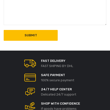
FAST DELIVERY
FAST SHIPING BY DHL
SAFE PAYMENT
100% secure payment
24/7 HELP CENTER
Delicated 24/7 support
SHOP WITH CONFIDENCE
If goods have problems