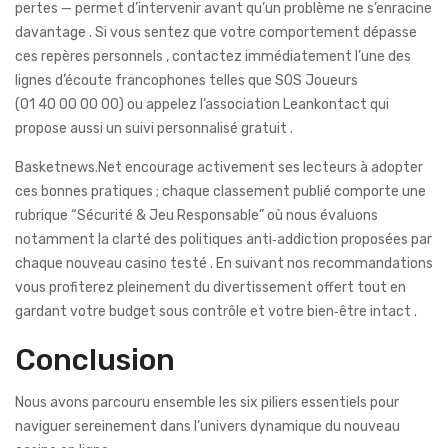
pertes — permet d’intervenir avant qu’un problème ne s’enracine
davantage . Si vous sentez que votre comportement dépasse
ces repères personnels , contactez immédiatement l’une des
lignes d’écoute francophones telles que SOS Joueurs
(01 40 00 00 00) ou appelez l’association Leankontact qui
propose aussi un suivi personnalisé gratuit .
Basketnews.Net encourage activement ses lecteurs à adopter
ces bonnes pratiques ; chaque classement publié comporte une
rubrique “Sécurité & Jeu Responsable” où nous évaluons
notamment la clarté des politiques anti‑addiction proposées par
chaque nouveau casino testé . En suivant nos recommandations
vous profiterez pleinement du divertissement offert tout en
gardant votre budget sous contrôle et votre bien‑être intact .
Conclusion
Nous avons parcouru ensemble les six piliers essentiels pour
naviguer sereinement dans l’univers dynamique du nouveau