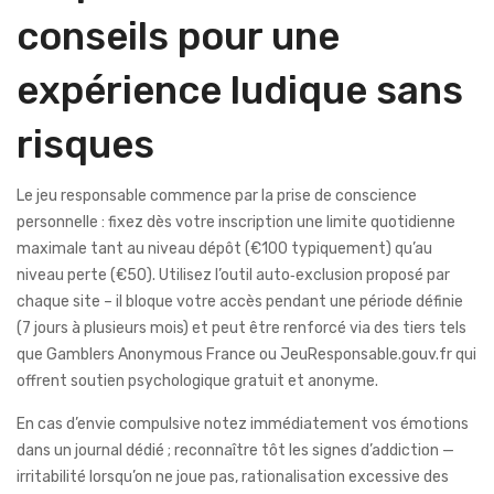
conseils pour une
expérience ludique sans
risques
Le jeu responsable commence par la prise de conscience
personnelle : fixez dès votre inscription une limite quotidienne
maximale tant au niveau dépôt (€100 typiquement) qu’au
niveau perte (€50). Utilisez l’outil auto‑exclusion proposé par
chaque site – il bloque votre accès pendant une période définie
(7 jours à plusieurs mois) et peut être renforcé via des tiers tels
que Gamblers Anonymous France ou JeuResponsable.gouv.fr qui
offrent soutien psychologique gratuit et anonyme.
En cas d’envie compulsive notez immédiatement vos émotions
dans un journal dédié ; reconnaître tôt les signes d’addiction —
irritabilité lorsqu’on ne joue pas, rationalisation excessive des