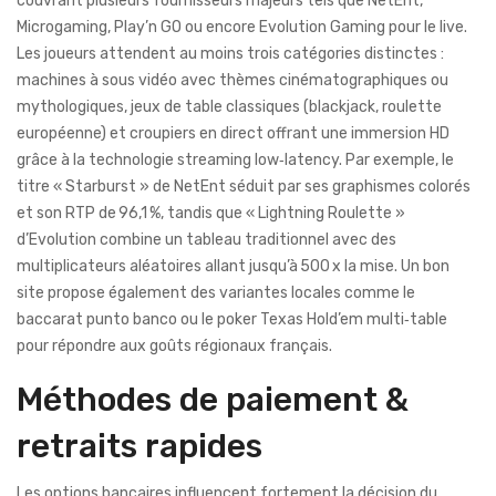
couvrant plusieurs fournisseurs majeurs tels que NetEnt,
Microgaming, Play’n GO ou encore Evolution Gaming pour le live.
Les joueurs attendent au moins trois catégories distinctes :
machines à sous vidéo avec thèmes cinématographiques ou
mythologiques, jeux de table classiques (blackjack, roulette
européenne) et croupiers en direct offrant une immersion HD
grâce à la technologie streaming low‑latency. Par exemple, le
titre « Starburst » de NetEnt séduit par ses graphismes colorés
et son RTP de 96,1 %, tandis que « Lightning Roulette »
d’Evolution combine un tableau traditionnel avec des
multiplicateurs aléatoires allant jusqu’à 500 x la mise. Un bon
site propose également des variantes locales comme le
baccarat punto banco ou le poker Texas Hold’em multi‑table
pour répondre aux goûts régionaux français.
Méthodes de paiement &
retraits rapides
Les options bancaires influencent fortement la décision du