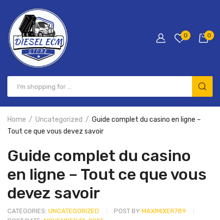
0
0
Home
Uncategorized
Guide complet du casino en ligne –
Tout ce que vous devez savoir
Guide complet du casino
en ligne – Tout ce que vous
devez savoir
CATEGORIES:
UNCATEGORIZED
POST BY
MAXIMIXER789