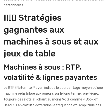
personnelles.
III️⃣ Stratégies
gagnantes aux
machines à sous et aux
jeux de table
Machines à sous : RTP,
volatilité & lignes payantes
Le RTP (Return to Player) indique le pourcentage moyen qu’une
machine redistribue aux joueurs sur le long terme ; privilégiez
toujours des slots affichant au moins 96 % comme « Book of
Dead ». La volatilité détermine la fréquence et l’amplitude des