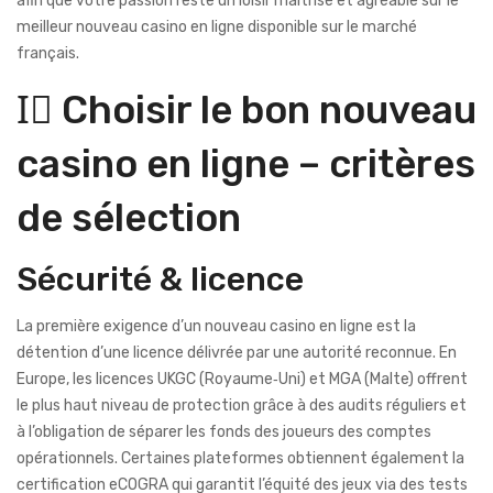
afin que votre passion reste un loisir maîtrisé et agréable sur le
meilleur nouveau casino en ligne disponible sur le marché
français.
I️⃣ Choisir le bon nouveau
casino en ligne – critères
de sélection
Sécurité & licence
La première exigence d’un nouveau casino en ligne est la
détention d’une licence délivrée par une autorité reconnue. En
Europe, les licences UKGC (Royaume‑Uni) et MGA (Malte) offrent
le plus haut niveau de protection grâce à des audits réguliers et
à l’obligation de séparer les fonds des joueurs des comptes
opérationnels. Certaines plateformes obtiennent également la
certification eCOGRA qui garantit l’équité des jeux via des tests