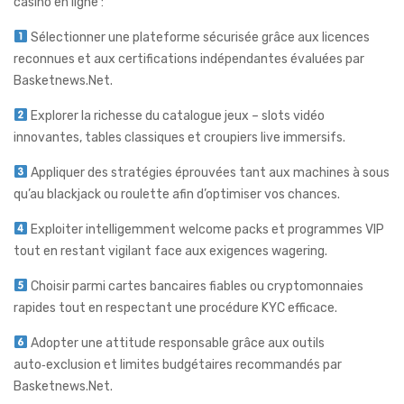
casino en ligne :
Sélectionner une plateforme sécurisée grâce aux licences
reconnues et aux certifications indépendantes évaluées par
Basketnews.Net.
Explorer la richesse du catalogue jeux – slots vidéo
innovantes, tables classiques et croupiers live immersifs.
Appliquer des stratégies éprouvées tant aux machines à sous
qu’au blackjack ou roulette afin d’optimiser vos chances.
Exploiter intelligemment welcome packs et programmes VIP
tout en restant vigilant face aux exigences wagering.
Choisir parmi cartes bancaires fiables ou cryptomonnaies
rapides tout en respectant une procédure KYC efficace.
Adopter une attitude responsable grâce aux outils
auto‑exclusion et limites budgétaires recommandés par
Basketnews.Net.