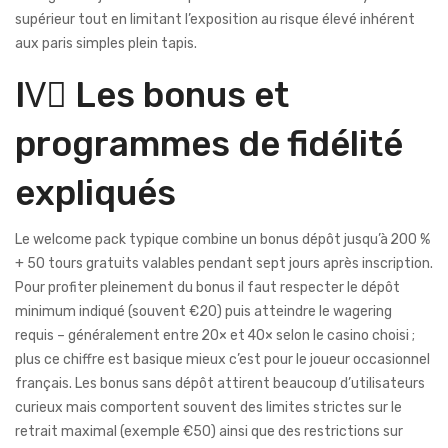
supérieur tout en limitant l’exposition au risque élevé inhérent
aux paris simples plein tapis.
IV️⃣ Les bonus et
programmes de fidélité
expliqués
Le welcome pack typique combine un bonus dépôt jusqu’à 200 %
+ 50 tours gratuits valables pendant sept jours après inscription.
Pour profiter pleinement du bonus il faut respecter le dépôt
minimum indiqué (souvent €20) puis atteindre le wagering
requis – généralement entre 20× et 40× selon le casino choisi ;
plus ce chiffre est basique mieux c’est pour le joueur occasionnel
français. Les bonus sans dépôt attirent beaucoup d’utilisateurs
curieux mais comportent souvent des limites strictes sur le
retrait maximal (exemple €50) ainsi que des restrictions sur