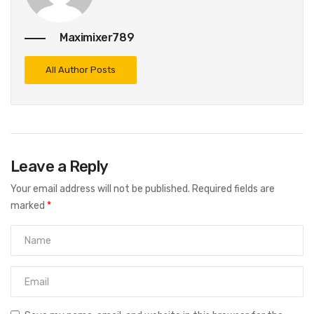
Maximixer789
All Author Posts
Leave a Reply
Your email address will not be published.
Required fields are
marked
*