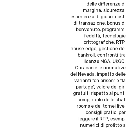
delle differenze di
margine, sicurezza,
esperienza di gioco, costi
di transazione, bonus di
benvenuto, programmi
fedeltà, tecnologie
crittografiche, RTP,
house‑edge, gestione del
bankroll, confronti tra
licenze MGA, UKGC,
Curacao e le normative
del Nevada, impatto delle
varianti “en prison” e “la
partage”, valore dei giri
gratuiti rispetto ai punti
comp, ruolo delle chat
rooms e dei tornei live,
consigli pratici per
leggere il RTP, esempi
numerici di profitto a