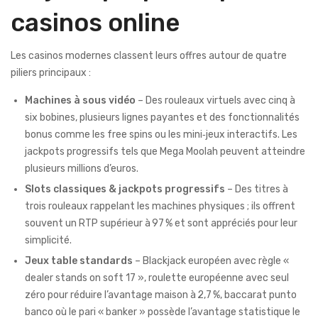
casinos online
Les casinos modernes classent leurs offres autour de quatre
piliers principaux :
Machines à sous vidéo
– Des rouleaux virtuels avec cinq à
six bobines, plusieurs lignes payantes et des fonctionnalités
bonus comme les free spins ou les mini‑jeux interactifs. Les
jackpots progressifs tels que Mega Moolah peuvent atteindre
plusieurs millions d’euros.
Slots classiques & jackpots progressifs
– Des titres à
trois rouleaux rappelant les machines physiques ; ils offrent
souvent un RTP supérieur à 97 % et sont appréciés pour leur
simplicité.
Jeux table standards
– Blackjack européen avec règle «
dealer stands on soft 17 », roulette européenne avec seul
zéro pour réduire l’avantage maison à 2,7 %, baccarat punto
banco où le pari « banker » possède l’avantage statistique le