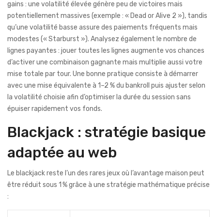
gains : une volatilité élevée génère peu de victoires mais
potentiellement massives (exemple : « Dead or Alive 2 »), tandis
qu’une volatilité basse assure des paiements fréquents mais
modestes (« Starburst »). Analysez également le nombre de
lignes payantes : jouer toutes les lignes augmente vos chances
d’activer une combinaison gagnante mais multiplie aussi votre
mise totale par tour. Une bonne pratique consiste à démarrer
avec une mise équivalente à 1–2 % du bankroll puis ajuster selon
la volatilité choisie afin d’optimiser la durée du session sans
épuiser rapidement vos fonds.
Blackjack : stratégie basique
adaptée au web
Le blackjack reste l’un des rares jeux où l’avantage maison peut
être réduit sous 1 % grâce à une stratégie mathématique précise
: