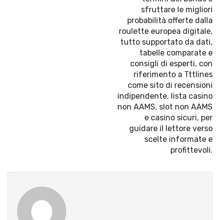
sfruttare le migliori
probabilità offerte dalla
roulette europea digitale,
tutto supportato da dati,
tabelle comparate e
consigli di esperti, con
riferimento a Tttlines
come sito di recensioni
indipendente, lista casino
non AAMS, slot non AAMS
e casino sicuri, per
guidare il lettore verso
scelte informate e
profittevoli.