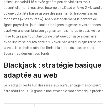
gains : une volatilité élevée génère peu de victoires mais
potentiellement massives (exemple : « Dead or Alive 2 »), tandis
qu’une volatilité basse assure des paiements fréquents mais
modestes (« Starburst »). Analysez également le nombre de
lignes payantes : jouer toutes les lignes augmente vos chances
d’activer une combinaison gagnante mais multiplie aussi votre
mise totale par tour. Une bonne pratique consiste à démarrer
avec une mise équivalente à 1–2 % du bankroll puis ajuster selon
la volatilité choisie afin d’optimiser la durée du session sans
épuiser rapidement vos fonds.
Blackjack : stratégie basique
adaptée au web
Le blackjack reste l’un des rares jeux où l’avantage maison peut
être réduit sous 1 % grâce à une stratégie mathématique précise
: