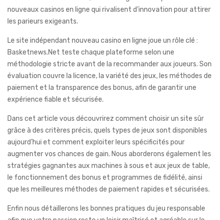
nouveaux casinos en ligne qui rivalisent d’innovation pour attirer
les parieurs exigeants.
Le site indépendant
nouveau casino en ligne
joue un rôle clé :
Basketnews.Net teste chaque plateforme selon une
méthodologie stricte avant de la recommander aux joueurs. Son
évaluation couvre la licence, la variété des jeux, les méthodes de
paiement et la transparence des bonus, afin de garantir une
expérience fiable et sécurisée.
Dans cet article vous découvrirez comment choisir un site sûr
grâce à des critères précis, quels types de jeux sont disponibles
aujourd’hui et comment exploiter leurs spécificités pour
augmenter vos chances de gain. Nous aborderons également les
stratégies gagnantes aux machines à sous et aux jeux de table,
le fonctionnement des bonus et programmes de fidélité, ainsi
que les meilleures méthodes de paiement rapides et sécurisées.
Enfin nous détaillerons les bonnes pratiques du jeu responsable