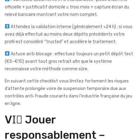
officielle + justificatif domicile ≤ trois mois + capture écran du
relevé bancaire montrant votre nom complet.
Attendez la validation interne (généralement <24 h) ; si vous
avez déjà effectué au moins deux dépôts précédents votre
profil est considéré “trusted” et accélère le traitement.
Astuce anti‑blocage : effectuez toujours un petit dépôt test
(€5–€10) avant tout gros retrait afin que le système
reconnaisse votre méthode comme sûre.
En suivant cette checklist vous limitez fortement les risques
d’attente prolongée voire de suspension temporaire due aux
contrôles anti‑fraude courants dans l’industrie française du jeu
en ligne.
VI️⃣ Jouer
responsablement –