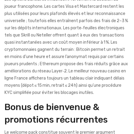
joueur francophone. Les cartes Visa et Mastercard restent les
plus utilisées pour leurs plafonds élevés et leur reconnaissance
universelle ; toutefois elles entraînent parfois des frais de 2–3 %
sur les dépôts internationaux. Les porte‑feuilles électroniques
tels que Skrill ou Neteller offrent quant à eux des transactions
quasi instantanées avec un coût moyen inférieur à 1 %. Les
cryptomonnaies gagnent du terrain : Bitcoin permet un retrait
en moins d’une heure et assure l’anonymat requis par certains
joueurs prudents ; Ethereum propose des frais réduits grâce aux
améliorations du réseau Layer‑2. Le meilleur nouveau casino en
ligne France affichera toujours un tableau clair indiquant délais
moyens (dépot ≤ 15 min, retrait ≤ 24 h) ainsi qu’une procédure
KYC simplifiée pour éviter les blocages inutiles.
Bonus de bienvenue &
promotions récurrentes
Le welcome pack constitue souvent le premier argument