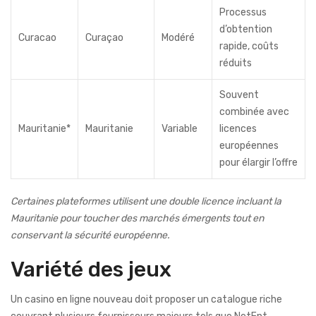
ino Promo Codes und
Detail: Was Sie über
Processus
en Vorteile
Angebote und Promo Codes
d’obtention
wissen sollten
Curacao
Curaçao
Modéré
 28, 2026
rapide, coûts
July 27, 2026
réduits
Souvent
combinée avec
Mauritanie*
Mauritanie
Variable
licences
européennes
pour élargir l’offre
Certaines plateformes utilisent une double licence incluant la
Mauritanie pour toucher des marchés émergents tout en
conservant la sécurité européenne.
Variété des jeux
Un casino en ligne nouveau doit proposer un catalogue riche