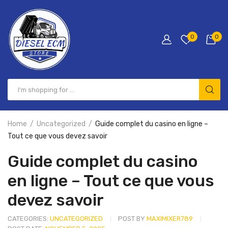
0
0
Home
Uncategorized
Guide complet du casino en ligne –
Tout ce que vous devez savoir
Guide complet du casino
en ligne – Tout ce que vous
devez savoir
CATEGORIES:
UNCATEGORIZED
POST BY
MAXIMIXER789