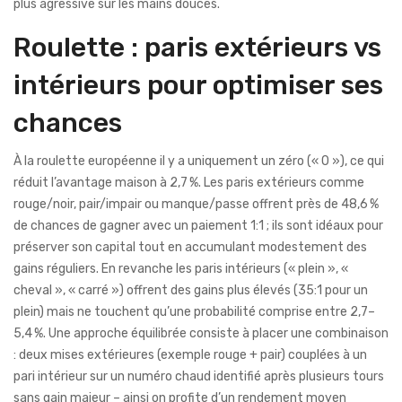
plus agressive sur les mains douces.
Roulette : paris extérieurs vs
intérieurs pour optimiser ses
chances
À la roulette européenne il y a uniquement un zéro (« 0 »), ce qui
réduit l’avantage maison à 2,7 %. Les paris extérieurs comme
rouge/noir, pair/impair ou manque/passe offrent près de 48,6 %
de chances de gagner avec un paiement 1:1 ; ils sont idéaux pour
préserver son capital tout en accumulant modestement des
gains réguliers. En revanche les paris intérieurs (« plein », «
cheval », « carré ») offrent des gains plus élevés (35:1 pour un
plein) mais ne touchent qu’une probabilité comprise entre 2,7–
5,4 %. Une approche équilibrée consiste à placer une combinaison
: deux mises extérieures (exemple rouge + pair) couplées à un
pari intérieur sur un numéro chaud identifié après plusieurs tours
sans gain majeur – ainsi on profite d’un rendement moyen