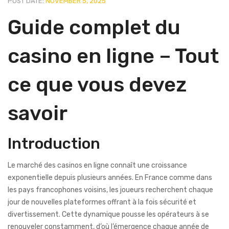
POST DATE:
NOVEMBER 5, 2025
Guide complet du
casino en ligne – Tout
ce que vous devez
savoir
Introduction
Le marché des casinos en ligne connaît une croissance
exponentielle depuis plusieurs années. En France comme dans
les pays francophones voisins, les joueurs recherchent chaque
jour de nouvelles plateformes offrant à la fois sécurité et
divertissement. Cette dynamique pousse les opérateurs à se
renouveler constamment, d’où l’émergence chaque année de