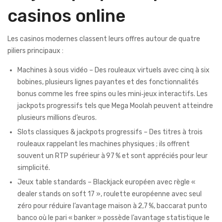
casinos online
Les casinos modernes classent leurs offres autour de quatre
piliers principaux :
Machines à sous vidéo – Des rouleaux virtuels avec cinq à six
bobines, plusieurs lignes payantes et des fonctionnalités
bonus comme les free spins ou les mini‑jeux interactifs. Les
jackpots progressifs tels que Mega Moolah peuvent atteindre
plusieurs millions d’euros.
Slots classiques & jackpots progressifs – Des titres à trois
rouleaux rappelant les machines physiques ; ils offrent
souvent un RTP supérieur à 97 % et sont appréciés pour leur
simplicité.
Jeux table standards – Blackjack européen avec règle «
dealer stands on soft 17 », roulette européenne avec seul
zéro pour réduire l’avantage maison à 2,7 %, baccarat punto
banco où le pari « banker » possède l’avantage statistique le