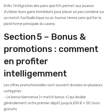
Enfin, l’intégration des paris sportifs permet aux joueurs
d’utiliser leurs gains immédiats pour placer un pari combiné sur
un match footballistique ou un tournoi tennis sans quitter la
plateforme principale du casino.
Section 5 – Bonus &
promotions : comment
en profiter
intelligemment
Les offres promotionnelles sont souvent divisées en plusieurs
catégories :
– Le bonus bienvenue (« match bonus ») qui double
généralement votre premier dépôt jusqu’à 200 € + 50 tours
gratuits