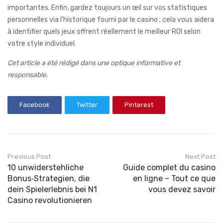
importantes. Enfin, gardez toujours un œil sur vos statistiques
personnelles via l’historique fourni par le casino ; cela vous aidera
à identifier quels jeux offrent réellement le meilleur ROI selon
votre style individuel.
Cet article a été rédigé dans une optique informative et
responsable.
Facebook
Twitter
Pinterest
Previous Post
Next Post
10 unwiderstehliche
Guide complet du casino
Bonus‑Strategien, die
en ligne – Tout ce que
dein Spielerlebnis bei N1
vous devez savoir
Casino revolutionieren