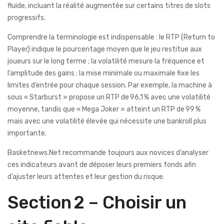
fluide, incluant la réalité augmentée sur certains titres de slots
progressifs.
Comprendre la terminologie est indispensable : le RTP (Return to
Player) indique le pourcentage moyen que le jeu restitue aux
joueurs sur le long terme ; la volatilité mesure la fréquence et
l’amplitude des gains ; la mise minimale ou maximale fixe les
limites d’entrée pour chaque session. Par exemple, la machine à
sous « Starburst » propose un RTP de 96,1 % avec une volatilité
moyenne, tandis que « Mega Joker » atteint un RTP de 99 %
mais avec une volatilité élevée qui nécessite une bankroll plus
importante.
Basketnews.Net recommande toujours aux novices d’analyser
ces indicateurs avant de déposer leurs premiers fonds afin
d’ajuster leurs attentes et leur gestion du risque.
Section 2 – Choisir un
UNCATEGORIZED
UNCATEGORIZED
usiver Einblick in die F1
Spinbara Casino Bonus im