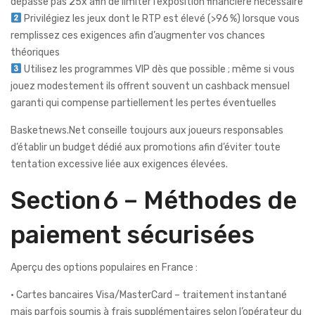
dépasse pas 25x afin de limiter l’exposition financière nécessaire
Privilégiez les jeux dont le RTP est élevé (>96 %) lorsque vous
remplissez ces exigences afin d’augmenter vos chances
théoriques
Utilisez les programmes VIP dès que possible ; même si vous
jouez modestement ils offrent souvent un cashback mensuel
garanti qui compense partiellement les pertes éventuelles
Basketnews.Net conseille toujours aux joueurs responsables
d’établir un budget dédié aux promotions afin d’éviter toute
tentation excessive liée aux exigences élevées.
Section 6 – Méthodes de
paiement sécurisées
Aperçu des options populaires en France :
• Cartes bancaires Visa/MasterCard – traitement instantané
mais parfois soumis à frais supplémentaires selon l’opérateur du