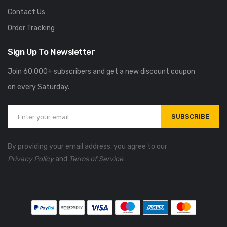
Contact Us
Order Tracking
Sign Up To Newsletter
Join 60.000+ subscribers and get a new discount coupon
on every Saturday.
SUBSCRIBE
By providing your email address, you agree to our
Privacy Policy
and
Terms of Service
.