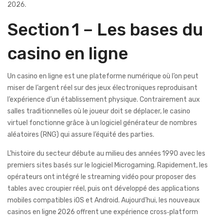
2026.
Section 1 – Les bases du
casino en ligne
Un casino en ligne est une plateforme numérique où l’on peut
miser de l’argent réel sur des jeux électroniques reproduisant
l’expérience d’un établissement physique. Contrairement aux
salles traditionnelles où le joueur doit se déplacer, le casino
virtuel fonctionne grâce à un logiciel générateur de nombres
aléatoires (RNG) qui assure l’équité des parties.
L’histoire du secteur débute au milieu des années 1990 avec les
premiers sites basés sur le logiciel Microgaming. Rapidement, les
opérateurs ont intégré le streaming vidéo pour proposer des
tables avec croupier réel, puis ont développé des applications
mobiles compatibles iOS et Android. Aujourd’hui, les nouveaux
casinos en ligne 2026 offrent une expérience cross‑platform