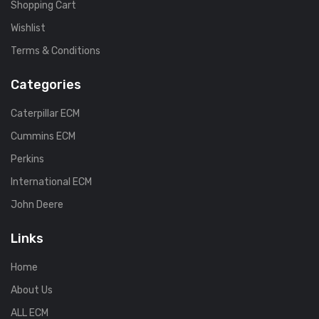
Shopping Cart
Wishlist
Terms & Conditions
Categories
Caterpillar ECM
Cummins ECM
Perkins
International ECM
John Deere
Links
Home
About Us
ALL ECM