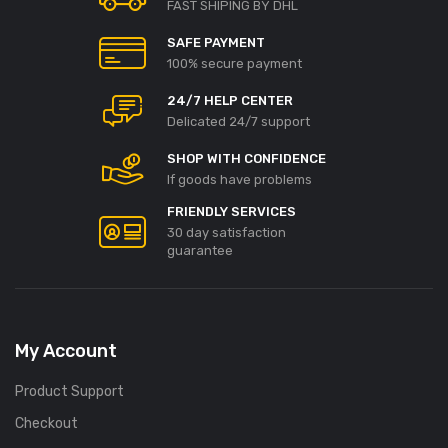
FAST SHIPING BY DHL
SAFE PAYMENT
100% secure payment
24/7 HELP CENTER
Delicated 24/7 support
SHOP WITH CONFIDENCE
If goods have problems
FRIENDLY SERVICES
30 day satisfaction
guarantee
My Account
Product Support
Checkout