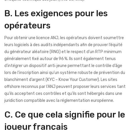
B. Les exigences pour les
opérateurs
Pour obtenir une licence ANJ, les opérateurs doivent soumettre
leurs logiciels à des audits indépendants afin de prouver l’équité
du générateur aléatoire (RNG) et le respect d’un RTP minimum
généralement fixé autour de 96 %. Ils sont également tenus
d’intégrer un dispositif anti‑jeune permettant le contrôle d’âge
lors de l’inscription ainsi qu’un système robuste de prévention du
blanchiment d’argent (KYC – Know Your Customer). Les sites
offshore reconnus par l’ANJ peuvent proposer leurs services tant
qu’ils acceptent ces contrôles et qu’ils sont hébergés dans une
juridiction compatible avec la réglementation européenne.
C. Ce que cela signifie pour le
UNCATEGORIZED
UNCATEGORIZED
usiver Einblick in die F1
Spinbara Casino Bonus im
joueur français