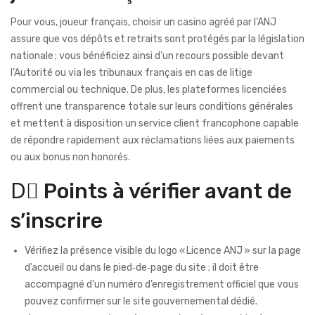
ino Promo Codes und
Detail: Was Sie über
en Vorteile
Angebote und Promo Codes
Pour vous, joueur français, choisir un casino agréé par l’ANJ
wissen sollten
assure que vos dépôts et retraits sont protégés par la législation
 28, 2026
nationale ; vous bénéficiez ainsi d’un recours possible devant
July 27, 2026
l’Autorité ou via les tribunaux français en cas de litige
commercial ou technique. De plus, les plateformes licenciées
offrent une transparence totale sur leurs conditions générales
et mettent à disposition un service client francophone capable
de répondre rapidement aux réclamations liées aux paiements
ou aux bonus non honorés.
D️⃣ Points à vérifier avant de
s’inscrire
Vérifiez la présence visible du logo « Licence ANJ » sur la page
d’accueil ou dans le pied‑de‑page du site ; il doit être
accompagné d’un numéro d’enregistrement officiel que vous
pouvez confirmer sur le site gouvernemental dédié.