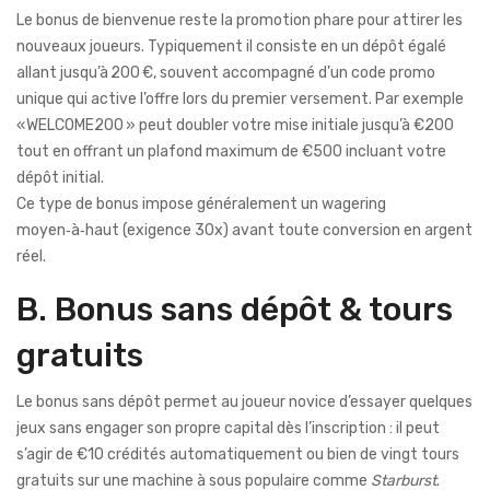
Le bonus de bienvenue reste la promotion phare pour attirer les
nouveaux joueurs. Typiquement il consiste en un dépôt égalé
allant jusqu’à 200 €, souvent accompagné d’un code promo
unique qui active l’offre lors du premier versement. Par exemple
« WELCOME200 » peut doubler votre mise initiale jusqu’à €200
tout en offrant un plafond maximum de €500 incluant votre
dépôt initial.
Ce type de bonus impose généralement un wagering
moyen‑à‑haut (exigence 30x) avant toute conversion en argent
réel.
B. Bonus sans dépôt & tours
gratuits
Le bonus sans dépôt permet au joueur novice d’essayer quelques
jeux sans engager son propre capital dès l’inscription : il peut
s’agir de €10 crédités automatiquement ou bien de vingt tours
gratuits sur une machine à sous populaire comme
Starburst
.