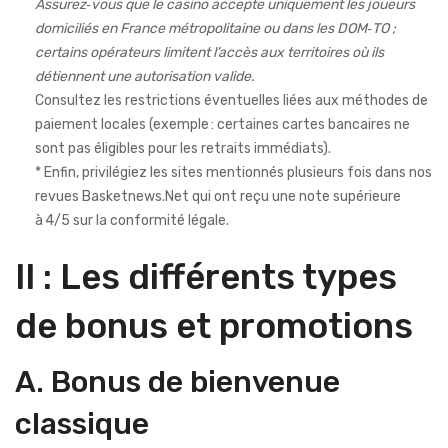
Assurez‑vous que le casino accepte uniquement les joueurs
domiciliés en France métropolitaine ou dans les DOM‑TO ;
certains opérateurs limitent l’accès aux territoires où ils
détiennent une autorisation valide.
Consultez les restrictions éventuelles liées aux méthodes de
paiement locales (exemple : certaines cartes bancaires ne
sont pas éligibles pour les retraits immédiats).
* Enfin, privilégiez les sites mentionnés plusieurs fois dans nos
revues Basketnews.Net qui ont reçu une note supérieure
à 4/5 sur la conformité légale.
II : Les différents types
de bonus et promotions
A. Bonus de bienvenue
classique