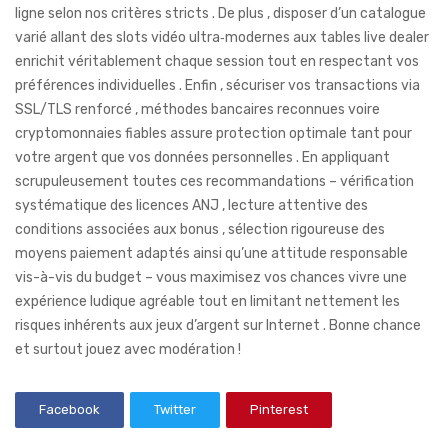
ligne selon nos critères stricts . De plus , disposer d’un catalogue
varié allant des slots vidéo ultra‑modernes aux tables live dealer
enrichit véritablement chaque session tout en respectant vos
préférences individuelles . Enfin , sécuriser vos transactions via
SSL/TLS renforcé , méthodes bancaires reconnues voire
cryptomonnaies fiables assure protection optimale tant pour
votre argent que vos données personnelles . En appliquant
scrupuleusement toutes ces recommandations – vérification
systématique des licences ANJ , lecture attentive des
conditions associées aux bonus , sélection rigoureuse des
moyens paiement adaptés ainsi qu’une attitude responsable
vis-à-vis du budget – vous maximisez vos chances vivre une
expérience ludique agréable tout en limitant nettement les
risques inhérents aux jeux d’argent sur Internet . Bonne chance
et surtout jouez avec modération !
Facebook
Twitter
Pinterest