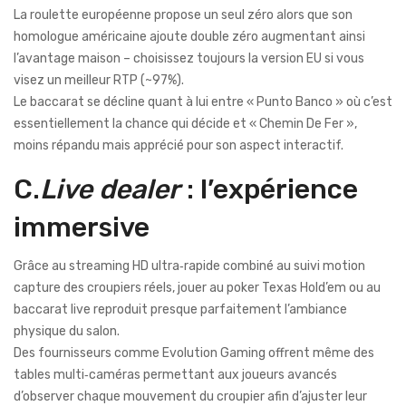
La roulette européenne propose un seul zéro alors que son
homologue américaine ajoute double zéro augmentant ainsi
l’avantage maison – choisissez toujours la version EU si vous
visez un meilleur RTP (~97%).
Le baccarat se décline quant à lui entre « Punto Banco » où c’est
essentiellement la chance qui décide et « Chemin De Fer »,
moins répandu mais apprécié pour son aspect interactif.
C.
Live dealer
: l’expérience
immersive
Grâce au streaming HD ultra‑rapide combiné au suivi motion
capture des croupiers réels, jouer au poker Texas Hold’em ou au
baccarat live reproduit presque parfaitement l’ambiance
physique du salon.
Des fournisseurs comme Evolution Gaming offrent même des
tables multi‑caméras permettant aux joueurs avancés
d’observer chaque mouvement du croupier afin d’ajuster leur