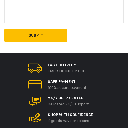
FAST DELIVERY
FAST SHIPING BY DHL
SAFE PAYMENT
100% secure payment
24/7 HELP CENTER
Delicated 24/7 support
SHOP WITH CONFIDENCE
If goods have problems