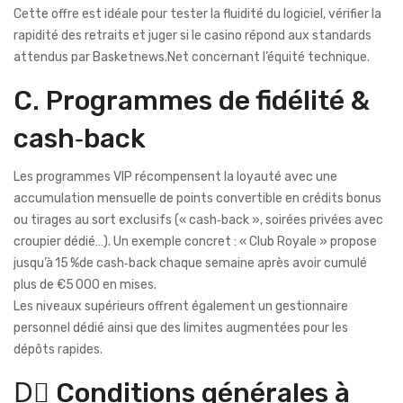
Cette offre est idéale pour tester la fluidité du logiciel, vérifier la
rapidité des retraits et juger si le casino répond aux standards
attendus par Basketnews.Net concernant l’équité technique.
C. Programmes de fidélité &
cash‑back
Les programmes VIP récompensent la loyauté avec une
accumulation mensuelle de points convertible en crédits bonus
ou tirages au sort exclusifs (« cash‑back », soirées privées avec
croupier dédié…). Un exemple concret : « Club Royale » propose
jusqu’à 15 %​de cash‑back chaque semaine après avoir cumulé
plus de €5 000 en mises.
Les niveaux supérieurs offrent également un gestionnaire
personnel dédié ainsi que des limites augmentées pour les
dépôts rapides.
D️⃣ Conditions générales à