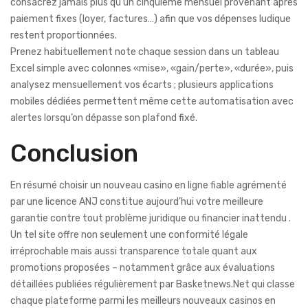
consacrez jamais plus qu’un cinquième mensuel provenant après
paiement fixes (loyer, factures…) afin que vos dépenses ludique
restent proportionnées.
Prenez habituellement note chaque session dans un tableau
Excel simple avec colonnes «mise», «gain/perte», «durée», puis
analysez mensuellement vos écarts ; plusieurs applications
mobiles dédiées permettent même cette automatisation avec
alertes lorsqu’on dépasse son plafond fixé.
Conclusion
En résumé choisir un nouveau casino en ligne fiable agrémenté
par une licence ANJ constitue aujourd’hui votre meilleure
garantie contre tout problème juridique ou financier inattendu .
Un tel site offre non seulement une conformité légale
irréprochable mais aussi transparence totale quant aux
promotions proposées – notamment grâce aux évaluations
détaillées publiées régulièrement par Basketnews.Net qui classe
chaque plateforme parmi les meilleurs nouveaux casinos en