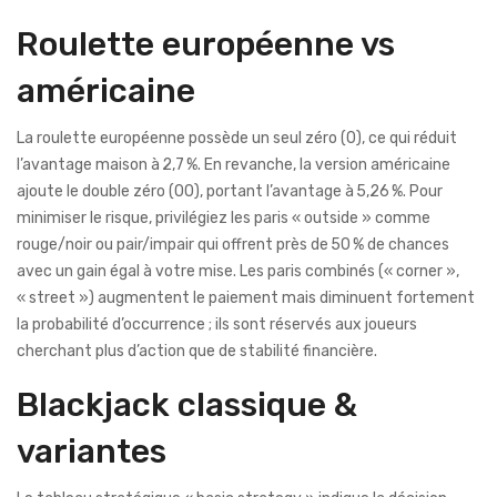
Roulette européenne vs
américaine
La roulette européenne possède un seul zéro (0), ce qui réduit
l’avantage maison à 2,7 %. En revanche, la version américaine
ajoute le double zéro (00), portant l’avantage à 5,26 %. Pour
minimiser le risque, privilégiez les paris « outside » comme
rouge/noir ou pair/impair qui offrent près de 50 % de chances
avec un gain égal à votre mise. Les paris combinés (« corner »,
« street ») augmentent le paiement mais diminuent fortement
la probabilité d’occurrence ; ils sont réservés aux joueurs
cherchant plus d’action que de stabilité financière.
Blackjack classique &
variantes