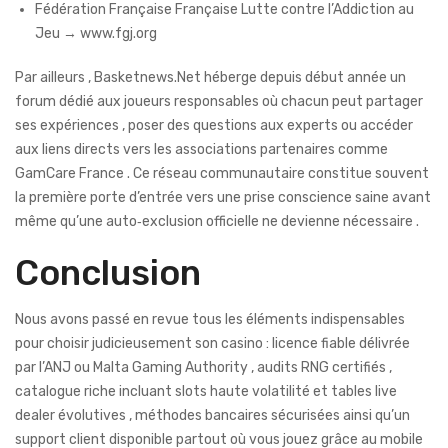
Fédération Française Française Lutte contre l’Addiction au
Jeu → www.fgj.org
Par ailleurs , Basketnews.Net héberge depuis début année un
forum dédié aux joueurs responsables où chacun peut partager
ses expériences , poser des questions aux experts ou accéder
aux liens directs vers les associations partenaires comme
GamCare France . Ce réseau communautaire constitue souvent
la première porte d’entrée vers une prise conscience saine avant
même qu’une auto‑exclusion officielle ne devienne nécessaire .
Conclusion
Nous avons passé en revue tous les éléments indispensables
pour choisir judicieusement son casino : licence fiable délivrée
par l’ANJ ou Malta Gaming Authority , audits RNG certifiés ,
catalogue riche incluant slots haute volatilité et tables live
dealer évolutives , méthodes bancaires sécurisées ainsi qu’un
support client disponible partout où vous jouez grâce au mobile