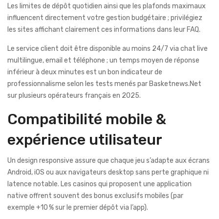
ino Promo Codes und
Detail: Was Sie über
Les limites de dépôt quotidien ainsi que les plafonds maximaux
en Vorteile
Angebote und Promo Codes
influencent directement votre gestion budgétaire ; privilégiez
wissen sollten
les sites affichant clairement ces informations dans leur FAQ.
 28, 2026
July 27, 2026
Le service client doit être disponible au moins 24/7 via chat live
multilingue, email et téléphone ; un temps moyen de réponse
inférieur à deux minutes est un bon indicateur de
professionnalisme selon les tests menés par Basketnews.Net
sur plusieurs opérateurs français en 2025.
Compatibilité mobile &
expérience utilisateur
Un design responsive assure que chaque jeu s’adapte aux écrans
Android, iOS ou aux navigateurs desktop sans perte graphique ni
latence notable. Les casinos qui proposent une application
native offrent souvent des bonus exclusifs mobiles (par
exemple +10 % sur le premier dépôt via l’app).