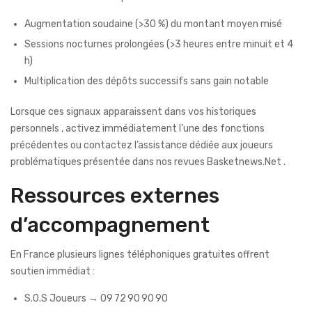
Augmentation soudaine (>30 %) du montant moyen misé
Sessions nocturnes prolongées (>3 heures entre minuit et 4
h)
Multiplication des dépôts successifs sans gain notable
Lorsque ces signaux apparaissent dans vos historiques
personnels , activez immédiatement l’une des fonctions
précédentes ou contactez l’assistance dédiée aux joueurs
problématiques présentée dans nos revues Basketnews.Net .
Ressources externes
d’accompagnement
En France plusieurs lignes téléphoniques gratuites offrent
soutien immédiat :
S.O.S Joueurs → 09 72 90 90 90