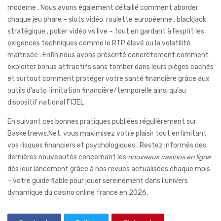
moderne . Nous avons également détaillé comment aborder
chaque jeu phare – slots vidéo, roulette européenne , blackjack
stratégique , poker vidéo vs live – tout en gardant à l’esprit les
exigences techniques comme le RTP élevé ou la volatilité
maîtrisée . Enfin nous avons présenté concrètement comment
exploiter bonus attractifs sans tomber dans leurs pièges cachés
et surtout comment protéger votre santé financière grâce aux
outils d’auto‑limitation financière/temporelle ainsi qu’au
dispositif national FIJEL .
En suivant ces bonnes pratiques publiées régulièrement sur
Basketnews.Net, vous maximisez votre plaisir tout en limitant
vos risques financiers et psychologiques . Restez informés des
dernières nouveautés concernant les
nouveaux casinos en ligne
dès leur lancement grâce à nos revues actualisées chaque mois
– votre guide fiable pour jouer sereinement dans l’univers
dynamique du casino online france en 2026.​