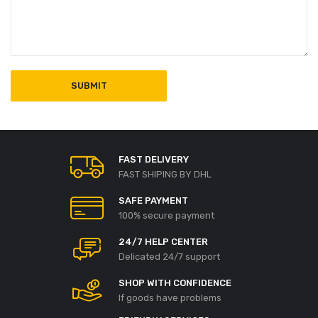
FAST DELIVERY
FAST SHIPING BY DHL
SAFE PAYMENT
100% secure payment
24/7 HELP CENTER
Delicated 24/7 support
SHOP WITH CONFIDENCE
If goods have problems