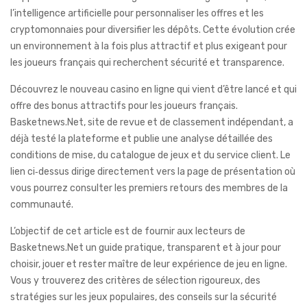
l’intelligence artificielle pour personnaliser les offres et les
cryptomonnaies pour diversifier les dépôts. Cette évolution crée
un environnement à la fois plus attractif et plus exigeant pour
les joueurs français qui recherchent sécurité et transparence.
Découvrez le
nouveau casino en ligne
qui vient d’être lancé et qui
offre des bonus attractifs pour les joueurs français.
Basketnews.Net, site de revue et de classement indépendant, a
déjà testé la plateforme et publie une analyse détaillée des
conditions de mise, du catalogue de jeux et du service client. Le
lien ci‑dessus dirige directement vers la page de présentation où
vous pourrez consulter les premiers retours des membres de la
communauté.
L’objectif de cet article est de fournir aux lecteurs de
Basketnews.Net un guide pratique, transparent et à jour pour
choisir, jouer et rester maître de leur expérience de jeu en ligne.
Vous y trouverez des critères de sélection rigoureux, des
stratégies sur les jeux populaires, des conseils sur la sécurité