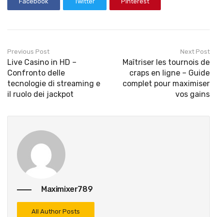
Facebook
Twitter
Pinterest
Previous Post
Next Post
Live Casino in HD –
Maîtriser les tournois de
Confronto delle
craps en ligne – Guide
tecnologie di streaming e
complet pour maximiser
il ruolo dei jackpot
vos gains
Maximixer789
All Author Posts