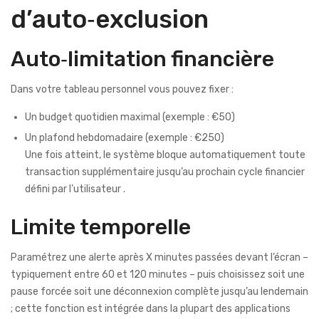
d’auto‑exclusion
Auto‑limitation financière
Dans votre tableau personnel vous pouvez fixer :
Un budget quotidien maximal (exemple : €50)
Un plafond hebdomadaire (exemple : €250)
Une fois atteint, le système bloque automatiquement toute
transaction supplémentaire jusqu’au prochain cycle financier
défini par l’utilisateur .
Limite temporelle
Paramétrez une alerte après X minutes passées devant l’écran –
typiquement entre 60 et 120 minutes – puis choisissez soit une
pause forcée soit une déconnexion complète jusqu’au lendemain
; cette fonction est intégrée dans la plupart des applications