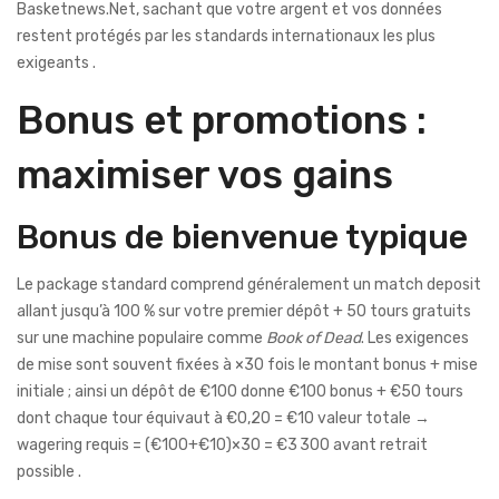
Basketnews.Net, sachant que votre argent et vos données
restent protégés par les standards internationaux les plus
exigeants .
Bonus et promotions :
maximiser vos gains
Bonus de bienvenue typique
Le package standard comprend généralement un match deposit
allant jusqu’à 100 % sur votre premier dépôt + 50 tours gratuits
sur une machine populaire comme
Book of Dead
. Les exigences
de mise sont souvent fixées à ×30 fois le montant bonus + mise
initiale ; ainsi un dépôt de €100 donne €100 bonus + €50 tours
dont chaque tour équivaut à €0,20 = €10 valeur totale →
wagering requis = (€100+€10)×30 = €3 300 avant retrait
possible .