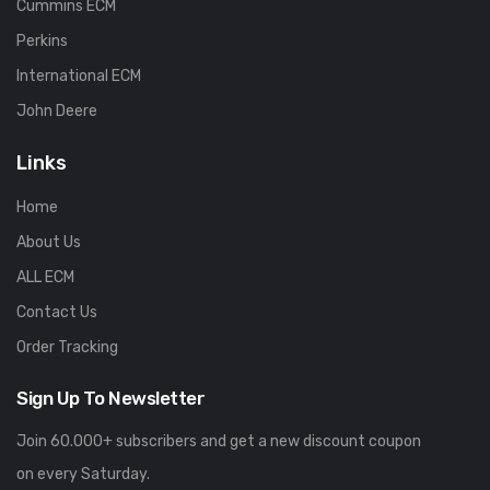
Cummins ECM
Perkins
International ECM
John Deere
Links
Home
About Us
ALL ECM
Contact Us
Order Tracking
Sign Up To Newsletter
Join 60.000+ subscribers and get a new discount coupon
on every Saturday.