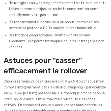
Jeux éligibles au wagering : généralement slots uniquement ;
tables comme blackjack ou roulette comptent souvent
partiellement voire pas du tout
Plafond maximal sur gains issus du bonus : certains sites
limitent ce plafond à €200 malgré un gros bonus initial
Restrictions géographiques : même si l’offre semble
alléchante , elle peut être bloquée pour les IP françaises non
vérifiées
Astuces pour “casser”
efficacement le rollover
Choisissez toujours des titres avec RTP ≥ 96 % où chaque mise
compte intégralement dans le calcul du wagering – par exemple
Mega Joker
(NetEnt) possède un RTP théorique proche de 99 %
lorsqu’on joue avec la mise maximale sur toutes les lignes
actives . En combinant ces jeux avec vos sessions habituelles