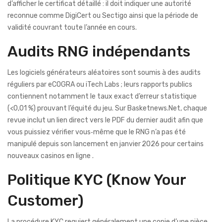
d’afficher le certificat détaillé : il doit indiquer une autorité
reconnue comme DigiCert ou Sectigo ainsi que la période de
validité couvrant toute l’année en cours.
Audits RNG indépendants
Les logiciels générateurs aléatoires sont soumis à des audits
réguliers par eCOGRA ou iTech Labs ; leurs rapports publics
contiennent notamment le taux exact d’erreur statistique
(<0,01 %) prouvant l’équité du jeu. Sur Basketnews.Net, chaque
revue inclut un lien direct vers le PDF du dernier audit afin que
vous puissiez vérifier vous‑même que le RNG n’a pas été
manipulé depuis son lancement en janvier 2026 pour certains
nouveaux casinos en ligne .
Politique KYC (Know Your
Customer)
La procédure KYC requiert généralement une copie d’une pièce