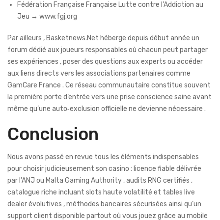
Fédération Française Française Lutte contre l’Addiction au
Jeu → www.fgj.org
Par ailleurs , Basketnews.Net héberge depuis début année un
forum dédié aux joueurs responsables où chacun peut partager
ses expériences , poser des questions aux experts ou accéder
aux liens directs vers les associations partenaires comme
GamCare France . Ce réseau communautaire constitue souvent
la première porte d’entrée vers une prise conscience saine avant
même qu’une auto‑exclusion officielle ne devienne nécessaire .
Conclusion
Nous avons passé en revue tous les éléments indispensables
pour choisir judicieusement son casino : licence fiable délivrée
par l’ANJ ou Malta Gaming Authority , audits RNG certifiés ,
catalogue riche incluant slots haute volatilité et tables live
dealer évolutives , méthodes bancaires sécurisées ainsi qu’un
support client disponible partout où vous jouez grâce au mobile