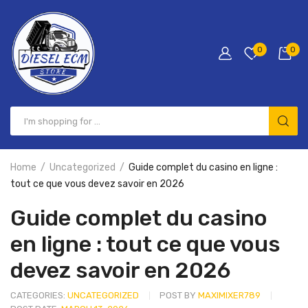
0
0
Home
Uncategorized
Guide complet du casino en ligne :
tout ce que vous devez savoir en 2026
Guide complet du casino
en ligne : tout ce que vous
devez savoir en 2026
CATEGORIES:
UNCATEGORIZED
POST BY
MAXIMIXER789