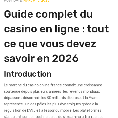
POST DATE:
MARCH 13, 2026
Guide complet du
casino en ligne : tout
ce que vous devez
savoir en 2026
Introduction
Le marché du casino online france connaît une croissance
soutenue depuis plusieurs années ; les revenus mondiaux
dépassent désormais les 30 milliards d’euros, et la France
représente l’un des pôles les plus dynamiques grâce à la
régulation de l’ANJ et à l’essor du mobile. Les plateformes
s’appuient sur des technologies de streaming ultra‑rapide,