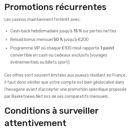
Promotions récurrentes
Les casinos maintiennent l’intérêt avec :
Cash‑back hebdomadaire jusqu’à
15 %
sur pertes nettes
Reload bonus mensuel
50 %
jusqu’à €200
Programme VIP où chaque €100 misé rapporte
1 point
convertible en cash ou cadeaux exclusifs (voyages
événementiels ou billets sport)
Ces offres sont souvent limitées aux joueurs résidant en France ;
il faut donc vérifier que votre compte est bien géolocalisé dans
l’hexagone avant d’accepter une promotion spécifique proposée
par Basketnews.Net lors de ses comparatifs mensuels .
Conditions à surveiller
attentivement