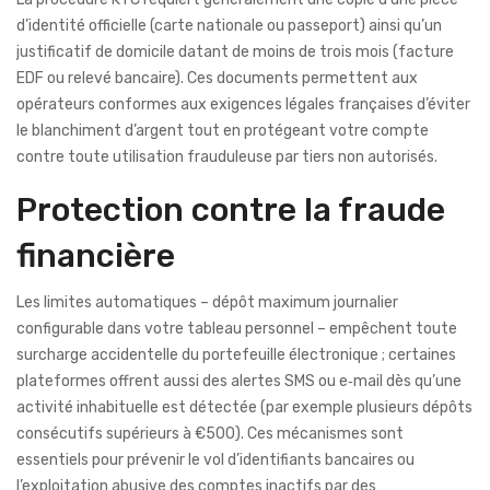
d’identité officielle (carte nationale ou passeport) ainsi qu’un
justificatif de domicile datant de moins de trois mois (facture
EDF ou relevé bancaire). Ces documents permettent aux
opérateurs conformes aux exigences légales françaises d’éviter
le blanchiment d’argent tout en protégeant votre compte
contre toute utilisation frauduleuse par tiers non autorisés.
Protection contre la fraude
financière
Les limites automatiques – dépôt maximum journalier
configurable dans votre tableau personnel – empêchent toute
surcharge accidentelle du portefeuille électronique ; certaines
plateformes offrent aussi des alertes SMS ou e‑mail dès qu’une
activité inhabituelle est détectée (par exemple plusieurs dépôts
consécutifs supérieurs à €500). Ces mécanismes sont
essentiels pour prévenir le vol d’identifiants bancaires ou
l’exploitation abusive des comptes inactifs par des