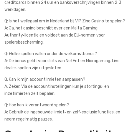
creditcards binnen 24 uur en bankoverschrijvingen binnen 2‑3
werkdagen.
Q: Is het wellegaal om in Nederland bij VIP Zino Casino te spelen?
A: Ja, het casino beschikt over een Malta Gaming
Authority‑licentie en voldoet aan de EU‑normen voor
spelersbescherming.
Q: Welke spellen vallen onder de welkomstbonus?
A: De bonus geldt voor slots van NetEnt en Microgaming. Live
dealer‑spellen zijn uitgesloten.
Q: Kan ik mijn accountlimieten aanpassen?
A: Zeker. Via de accountinstellingen kun je stortings‑ en
inzetlimieten zelf bepalen.
Q: Hoe kan ik verantwoord spelen?
A: Gebruik de ingebouwde limiet‑ en zelf‑exclusiefuncties, en
neem regelmatig pauzes.