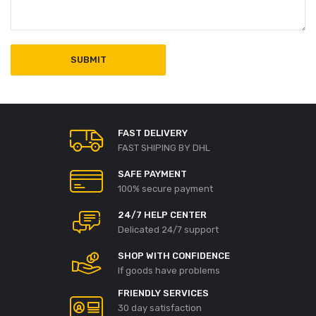
FAST DELIVERY
FAST SHIPING BY DHL
SAFE PAYMENT
100% secure payment
24/7 HELP CENTER
Delicated 24/7 support
SHOP WITH CONFIDENCE
If goods have problems
FRIENDLY SERVICES
30 day satisfaction