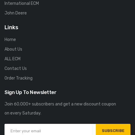
International ECM
John Deere
Links
Home
About Us
ALL ECM
Contact Us
Order Tracking
Sign Up To Newsletter
Join 60.000+ subscribers and get a new discount coupon
on every Saturday.
SUBSCRIBE