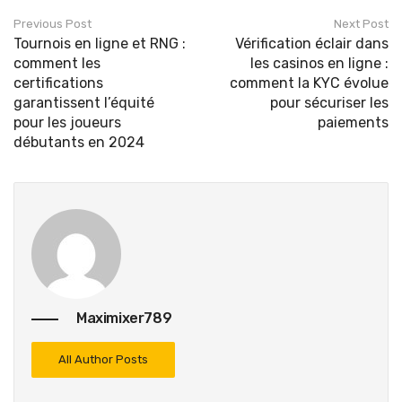
Previous Post
Next Post
Tournois en ligne et RNG :
Vérification éclair dans
comment les
les casinos en ligne :
certifications
comment la KYC évolue
garantissent l’équité
pour sécuriser les
pour les joueurs
paiements
débutants en 2024
Maximixer789
All Author Posts