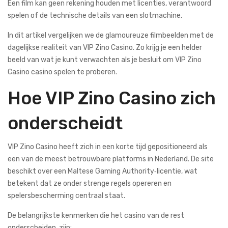
Een film kan geen rekening houden met licenties, verantwoord
spelen of de technische details van een slotmachine.
In dit artikel vergelijken we de glamoureuze filmbeelden met de
dagelijkse realiteit van VIP Zino Casino. Zo krijg je een helder
beeld van wat je kunt verwachten als je besluit om VIP Zino
Casino casino spelen te proberen.
Hoe VIP Zino Casino zich
onderscheidt
VIP Zino Casino heeft zich in een korte tijd gepositioneerd als
een van de meest betrouwbare platforms in Nederland. De site
beschikt over een Maltese Gaming Authority‑licentie, wat
betekent dat ze onder strenge regels opereren en
spelersbescherming centraal staat.
De belangrijkste kenmerken die het casino van de rest
onderscheiden, zijn: