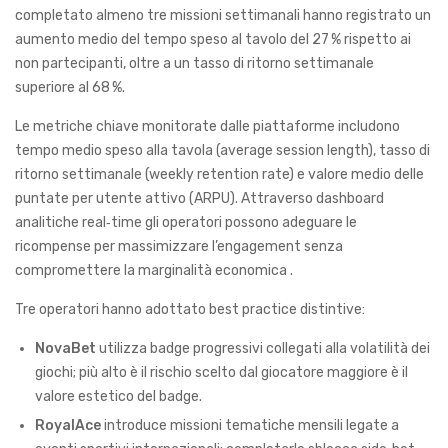
completato almeno tre missioni settimanali hanno registrato un
aumento medio del tempo speso al tavolo del 27 % rispetto ai
non partecipanti, oltre a un tasso di ritorno settimanale
superiore al 68 %.
Le metriche chiave monitorate dalle piattaforme includono
tempo medio speso alla tavola (average session length), tasso di
ritorno settimanale (weekly retention rate) e valore medio delle
puntate per utente attivo (ARPU). Attraverso dashboard
analitiche real‑time gli operatori possono adeguare le
ricompense per massimizzare l’engagement senza
compromettere la marginalità economica .
Tre operatori hanno adottato best practice distintive:
NovaBet
utilizza badge progressivi collegati alla volatilità dei
giochi; più alto è il rischio scelto dal giocatore maggiore è il
valore estetico del badge.
RoyalAce
introduce missioni tematiche mensili legate a