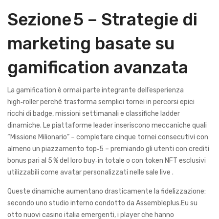
Sezione 5 – Strategie di
marketing basate su
gamification avanzata
La gamification è ormai parte integrante dell’esperienza
high‑roller perché trasforma semplici tornei in percorsi epici
ricchi di badge, missioni settimanali e classifiche ladder
dinamiche. Le piattaforme leader inseriscono meccaniche quali
“Missione Milionario” – completare cinque tornei consecutivi con
almeno un piazzamento top‑5 – premiando gli utenti con crediti
bonus pari al 5 % del loro buy‑in totale o con token NFT esclusivi
utilizzabili come avatar personalizzati nelle sale live .
Queste dinamiche aumentano drasticamente la fidelizzazione:
secondo uno studio interno condotto da Assembleplus.Eu su
otto nuovi casino italia emergenti, i player che hanno