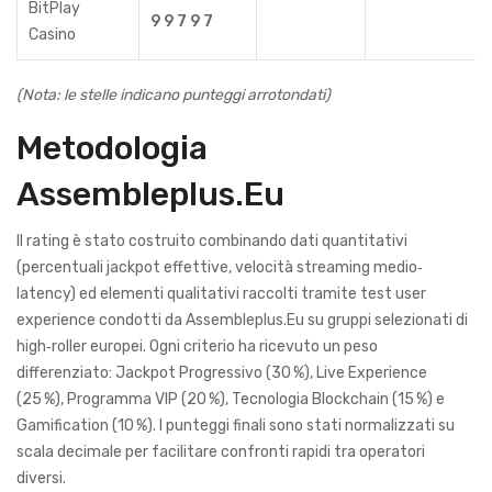
BitPlay
9
9
7
9
7
Casino
(Nota: le stelle indicano punteggi arrotondati)
Metodologia
Assembleplus.Eu
Il rating è stato costruito combinando dati quantitativi
(percentuali jackpot effettive, velocità streaming medio‐
latency) ed elementi qualitativi raccolti tramite test user
experience condotti da Assembleplus.Eu su gruppi selezionati di
high‑roller europei. Ogni criterio ha ricevuto un peso
differenziato: Jackpot Progressivo (30 %), Live Experience
(25 %), Programma VIP (20 %), Tecnologia Blockchain (15 %) e
Gamification (10 %). I punteggi finali sono stati normalizzati su
scala decimale per facilitare confronti rapidi tra operatori
diversi.