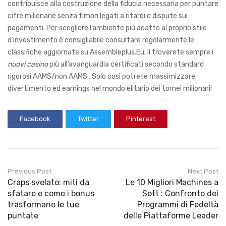
contribuisce alla costruzione della fiducia necessaria per puntare
cifre milionarie senza timori legati a ritardi o dispute sui
pagamenti. Per scegliere l’ambiente più adatto al proprio stile
d’investimento è consigliabile consultare regolarmente le
classifiche aggiornate su Assembleplus.Eu; lì troverete sempre i
nuovi casino
più all’avanguardia certificati secondo standard
rigorosi AAMS/non AAMS . Solo così potrete massimizzare
divertimento ed earnings nel mondo elitario dei tornei milionari!
Facebook
Twitter
Pinterest
Previous Post
Next Post
Craps svelato: miti da
Le 10 Migliori Machines a
sfatare e come i bonus
Sott : Confronto dei
trasformano le tue
Programmi di Fedeltà
puntate
delle Piattaforme Leader