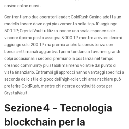
casino online nuovi .
Confrontiamo due operatori leader: GoldRush Casino adotta un
modello lineare dove ogni piazzamento nella top‑10 aggiunge
500 TP; CrystalVault utilizza invece una scala esponenziale –
vincere il primo posto assegna 3 000 TP mentre arrivare decimi
aggiunge solo 200 TP ma premia anche la consistenza con
bonus settimanali aggiuntivi. I primi tendono a favorire i grandi
colpi occasionali; i secondi premiano la costanza nel tempo,
creando community più stabili ma meno volatile dal punto di
vista finanziario. Entrambi gli approcci hanno vantaggi specifici a
seconda dello stile di gioco dell’high‑roller: chi ama rischiare può
preferire GoldRush, mentre chi ricerca continuità opta per
CrystalVault.
Sezione 4 – Tecnologia
blockchain per la