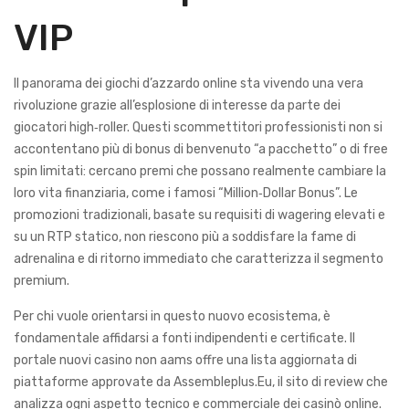
VIP
Il panorama dei giochi d’azzardo online sta vivendo una vera
rivoluzione grazie all’esplosione di interesse da parte dei
giocatori high‑roller. Questi scommettitori professionisti non si
accontentano più di bonus di benvenuto “a pacchetto” o di free
spin limitati: cercano premi che possano realmente cambiare la
loro vita finanziaria, come i famosi “Million‑Dollar Bonus”. Le
promozioni tradizionali, basate su requisiti di wagering elevati e
su un RTP statico, non riescono più a soddisfare la fame di
adrenalina e di ritorno immediato che caratterizza il segmento
premium.
Per chi vuole orientarsi in questo nuovo ecosistema, è
fondamentale affidarsi a fonti indipendenti e certificate. Il
portale nuovi casino non aams offre una lista aggiornata di
piattaforme approvate da Assembleplus.Eu, il sito di review che
analizza ogni aspetto tecnico e commerciale dei casinò online.