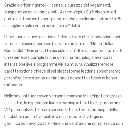
Grazie a criteri rigorosi – licenze, sicurezza dei pagamenti,
trasparenza delle condizioni – Assembleplus.Eu è diventato il
punto di riferimento per i giocatori che desiderano evitare truffe
e scegliere solo i nuovi casino più affidabili.
L’obiettivo di questo articolo è dimostrare che l’innovazione nei
tornei esclusivi rappresenta il vero motore del “Million‑Dollar
Bonus Club”. Non si tratta più solo di un’offerta economica, ma di
un’esperienza completa che combina tecnologia avanzata,
interazione live e programmi VIP su misura. Analizzeremo le
caratteristiche chiave di sei piattaforme leader e spiegheremo
perché queste stanno ridefinendo il concetto stesso di bonus
milionario.
Nelle sezioni successive verranno esaminati: i jackpot progressivi
a sei cifre, le esperienze live streaming interattive, i programmi
VIP personalizzati basati sui risultati dei tornei, l’impiego della
blockchain per la tracciabilità dei premi, le strategie di
gamification avanzata e infine una valutazione complessiva con