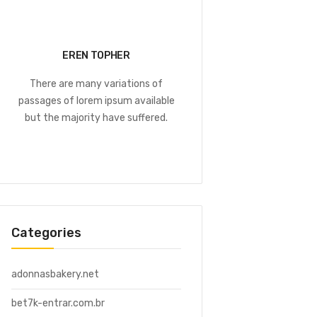
EREN TOPHER
There are many variations of
passages of lorem ipsum available
but the majority have suffered.
Categories
adonnasbakery.net
bet7k-entrar.com.br