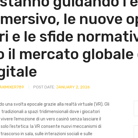
 stanno guidando l’e
mersivo, le nuove o
ri e le sfide normat
il mercato globale 
gitale
XIMIXER789
POST DATE:
JANUARY 2, 2026
o una svolta epocale grazie alla realtà virtuale (VR). Gli
adizionali a spazi tridimensionali dove i giocatori
ivere l’emozione di un vero casinò senza lasciare il
solo l’estetica: la VR consente nuovi meccanismi di
ascorso in sala, sulle interazioni sociali e sulle