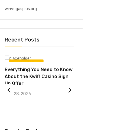
winvegasplus.org
Recent Posts
UNCATEGORIZED
UNCATEGORIZED
Everything You Need to Know
Exklusiver Einblick in d
e
About the Kwiff Casino Sign
Casino Promo Codes 
Up Offer
deren Vorteile
July 28, 2026
July 28, 2026