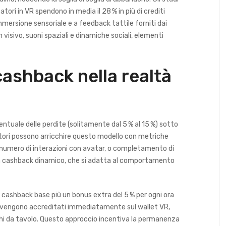
tori in VR spendono in media il 28 % in più di crediti
mmersione sensoriale e a feedback tattile forniti dai
n visivo, suoni spaziali e dinamiche sociali, elementi
cashback nella realtà
entuale delle perdite (solitamente dal 5 % al 15 %) sotto
ratori possono arricchire questo modello con metriche
, numero di interazioni con avatar, o completamento di
 un cashback dinamico, che si adatta al comportamento
i cashback base più un bonus extra del 5 % per ogni ora
ti vengono accreditati immediatamente sul wallet VR,
iochi da tavolo. Questo approccio incentiva la permanenza