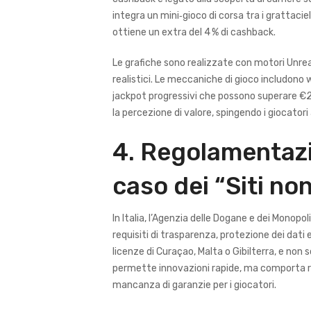
integra un mini‑gioco di corsa tra i grattacie
ottiene un extra del 4 % di cashback.
Le grafiche sono realizzate con motori Unreal
realistici. Le meccaniche di gioco includono w
jackpot progressivi che possono superare €20
la percezione di valore, spingendo i giocator
4. Regolamentazio
caso dei “Siti n
In Italia, l’Agenzia delle Dogane e dei Monop
requisiti di trasparenza, protezione dei dati e
licenze di Curaçao, Malta o Gibilterra, e non 
permette innovazioni rapide, ma comporta ris
mancanza di garanzie per i giocatori.