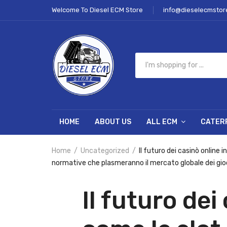
Welcome To Diesel ECM Store
info@dieselecmstor
HOME
ABOUT US
ALL ECM
CATER
Home
Uncategorized
Il futuro dei casinò online 
normative che plasmeranno il mercato globale dei gioc
Il futuro dei