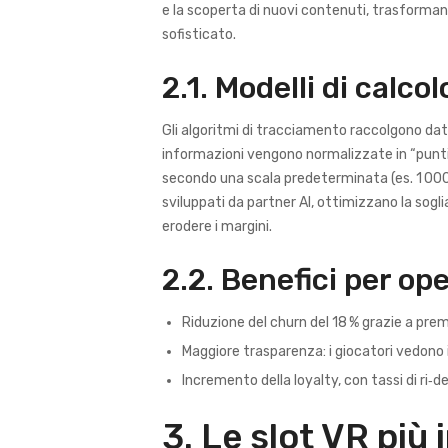
e la scoperta di nuovi contenuti, trasforman
sofisticato.
2.1. Modelli di calco
Gli algoritmi di tracciamento raccolgono dati
informazioni vengono normalizzate in “punti
secondo una scala predeterminata (es. 1 000 
sviluppati da partner AI, ottimizzano la sog
erodere i margini.
2.2. Benefici per ope
Riduzione del churn del 18 % grazie a prem
Maggiore trasparenza: i giocatori vedono i
Incremento della loyalty, con tassi di ri‑d
3. Le slot VR più