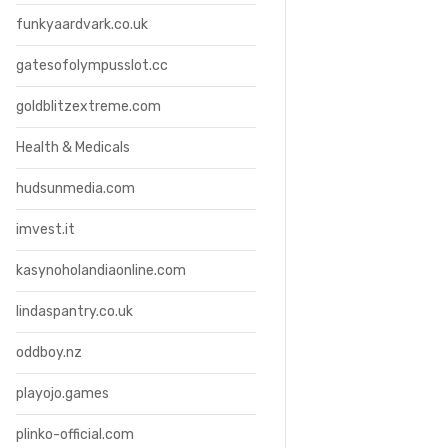
funkyaardvark.co.uk
gatesofolympusslot.cc
goldblitzextreme.com
Health & Medicals
hudsunmedia.com
imvest.it
kasynoholandiaonline.com
lindaspantry.co.uk
oddboy.nz
playojo.games
plinko-official.com