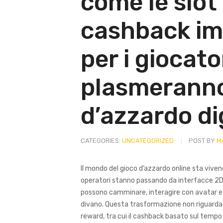
come le slot
cashback im
per i giocato
plasmeranno 
d’azzardo di
CATEGORIES:
UNCATEGORIZED
POST BY
MA
Il mondo del gioco d’azzardo online sta vivend
operatori stanno passando da interfacce 2D tr
possono camminare, interagire con avatar e v
divano. Questa trasformazione non riguarda 
reward, tra cui il cashback basato sul tempo tr