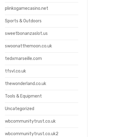
plinkogamecasino.net
Sports & Outdoors
sweetbonanzaslot.us
swoonatthemoon.co.uk
tedxmarseille.com
tfsvl.co.uk
thewonderland.co.uk
Tools & Equipment
Uncategorized
wbcommunitytrust.co.uk
wbcommunitytrust.co.uk2