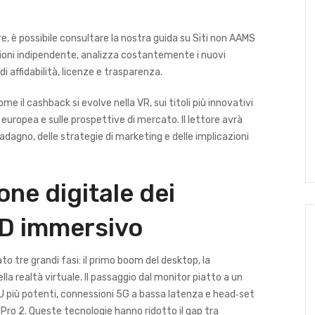
re, è possibile consultare la nostra guida su
Siti non AAMS
sioni indipendente, analizza costantemente i nuovi
i affidabilità, licenze e trasparenza.
me il cashback si evolve nella VR, sui titoli più innovativi
europea e sulle prospettive di mercato. Il lettore avrà
dagno, delle strategie di marketing e delle implicazioni
one digitale dei
3D immersivo
ato tre grandi fasi: il primo boom del desktop, la
la realtà virtuale. Il passaggio dal monitor piatto a un
 più potenti, connessioni 5G a bassa latenza e head‑set
ro 2. Queste tecnologie hanno ridotto il gap tra