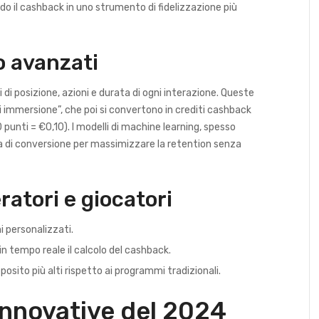
do il cashback in uno strumento di fidelizzazione più
lo avanzati
 di posizione, azioni e durata di ogni interazione. Queste
 immersione”, che poi si convertono in crediti cashback
punti = €0,10). I modelli di machine learning, spesso
lia di conversione per massimizzare la retention senza
ratori e giocatori
i personalizzati.
n tempo reale il calcolo del cashback.
eposito più alti rispetto ai programmi tradizionali.
 innovative del 2024