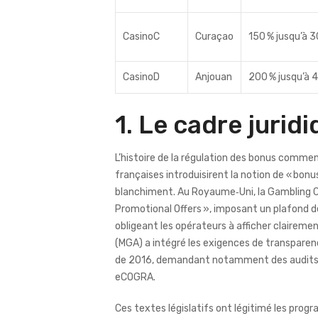
CasinoC
Curaçao
150 % jusqu’à 
CasinoD
Anjouan
200 % jusqu’à 
1. Le cadre jurid
L’histoire de la régulation des bonus comme
françaises introduisirent la notion de « bonu
blanchiment. Au Royaume‑Uni, la Gambling Co
Promotional Offers », imposant un plafond d
obligeant les opérateurs à afficher clairemen
(MGA) a intégré les exigences de transpare
de 2016, demandant notamment des audits R
eCOGRA.
Ces textes législatifs ont légitimé les pro