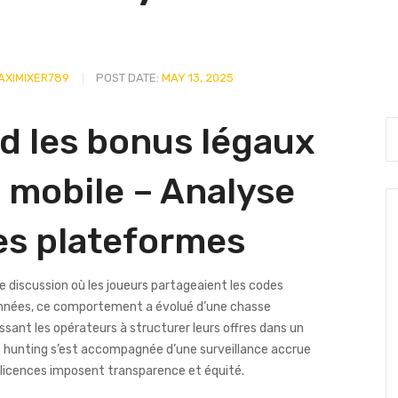
XIMIXER789
POST DATE:
MAY 13, 2025
d les bonus légaux
u mobile – Analyse
s plateformes
de discussion où les joueurs partageaient les codes
 années, ce comportement a évolué d’une chasse
ssant les opérateurs à structurer leurs offres dans un
us hunting s’est accompagnée d’une surveillance accrue
 licences imposent transparence et équité.