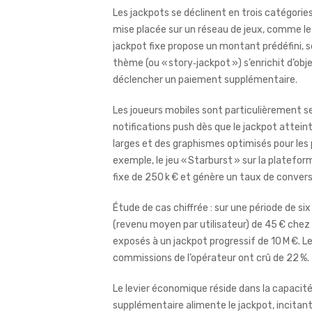
Les jackpots se déclinent en trois catégorie
mise placée sur un réseau de jeux, comme le 
jackpot fixe propose un montant prédéfini, s
thème (ou « story‑jackpot ») s’enrichit d’ob
déclencher un paiement supplémentaire.
Les joueurs mobiles sont particulièrement sen
notifications push dès que le jackpot attein
larges et des graphismes optimisés pour les p
exemple, le jeu « Starburst » sur la platefo
fixe de 250 k € et génère un taux de convers
Étude de cas chiffrée : sur une période de s
(revenu moyen par utilisateur) de 45 € chez
exposés à un jackpot progressif de 10 M €. 
commissions de l’opérateur ont crû de 22 %.
Le levier économique réside dans la capacité
supplémentaire alimente le jackpot, incitant