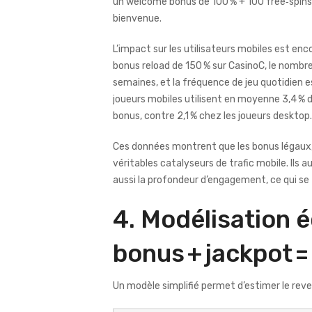
un welcome bonus de 100 % + 100 free‑spins,
bienvenue.
L’impact sur les utilisateurs mobiles est en
bonus reload de 150 % sur CasinoC, le nomb
semaines, et la fréquence de jeu quotidien es
joueurs mobiles utilisent en moyenne 3,4 % d
bonus, contre 2,1 % chez les joueurs desktop.
Ces données montrent que les bonus légaux, 
véritables catalyseurs de trafic mobile. Ils
aussi la profondeur d’engagement, ce qui se 
4. Modélisation 
bonus + jackpot =
Un modèle simplifié permet d’estimer le rev