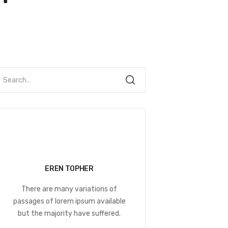
EREN TOPHER
There are many variations of
passages of lorem ipsum available
but the majority have suffered.