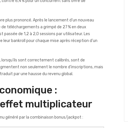
 contre 6,4 % pour un concurrent sans offre de
core plus prononcé. Après le lancement d’un nouveau
re de téléchargements a grimpé de 27 % en deux
t passée de 1,2 à 2,0 sessions par utilisateur. Les
e leur bankroll pour chaque mise après réception d’un
lorsqu’ils sont correctement calibrés, sont de
 augmentent non seulement le nombre d’inscriptions, mais
traduit par une hausse du revenu global.
économique :
 effet multiplicateur
enu généré par la combinaison bonus/jackpot :