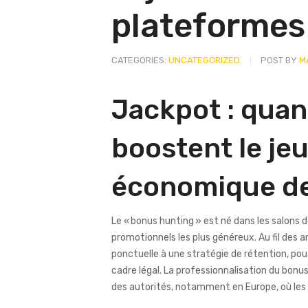
plateformes
CATEGORIES:
UNCATEGORIZED
POST BY
MA
Jackpot : quan
boostent le je
économique de
Le « bonus hunting » est né dans les salons 
promotionnels les plus généreux. Au fil des
ponctuelle à une stratégie de rétention, pou
cadre légal. La professionnalisation du bon
des autorités, notamment en Europe, où les