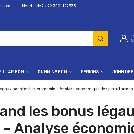
e.com
Need Help? +92 300 1122333
L
M
PILLAR ECM
CUMMINS ECM
PERKINS
JOHN DEE
 légaux boostent le jeu mobile – Analyse économique des plateformes
uand les bonus léga
e – Analyse économ