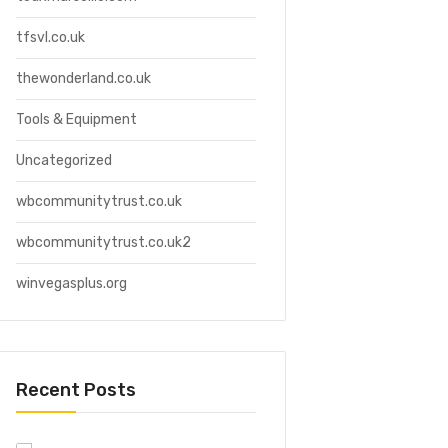
tfsvl.co.uk
thewonderland.co.uk
Tools & Equipment
Uncategorized
wbcommunitytrust.co.uk
wbcommunitytrust.co.uk2
winvegasplus.org
Recent Posts