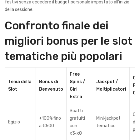
festivi senza eccedere il budget personale impostato all’inizio
della sessione.
Confronto finale dei
migliori bonus per le slot
tematiche più popolari
Free
Off
Tema della
Bonus di
Spins /
Jackpot /
Fes
Slot
Benvenuto
Giri
Moltiplicatori
Ca
Extra
Scatti
Cas
+100% fino
gratuiti
Mini‑jackpot
Egizio
del
a €500
con
tematico
per
x3‑x8