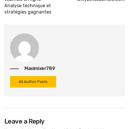
Analyse technique et
stratégies gagnantes
Maximixer789
All Author Posts
Leave a Reply