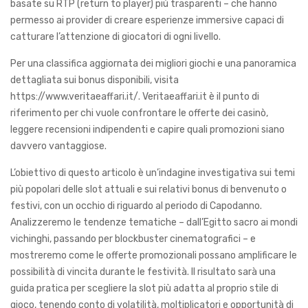
basate su RTP (return to player) più trasparenti – che hanno
permesso ai provider di creare esperienze immersive capaci di
catturare l’attenzione di giocatori di ogni livello.
Per una classifica aggiornata dei migliori giochi e una panoramica
dettagliata sui bonus disponibili, visita
https://www.veritaeaffari.it/
. Veritaeaffari.it è il punto di
riferimento per chi vuole confrontare le offerte dei casinò,
leggere recensioni indipendenti e capire quali promozioni siano
davvero vantaggiose.
L’obiettivo di questo articolo è un’indagine investigativa sui temi
più popolari delle slot attuali e sui relativi bonus di benvenuto o
festivi, con un occhio di riguardo al periodo di Capodanno.
Analizzeremo le tendenze tematiche – dall’Egitto sacro ai mondi
vichinghi, passando per blockbuster cinematografici – e
mostreremo come le offerte promozionali possano amplificare le
possibilità di vincita durante le festività. Il risultato sarà una
guida pratica per scegliere la slot più adatta al proprio stile di
gioco, tenendo conto di volatilità, moltiplicatori e opportunità di