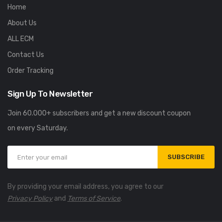
Home
About Us
ALL ECM
Contact Us
Order Tracking
Sign Up To Newsletter
Join 60.000+ subscribers and get a new discount coupon
on every Saturday.
SUBSCRIBE
By providing your email address, you agree to our
Privacy Policy
and
Terms of Service
.