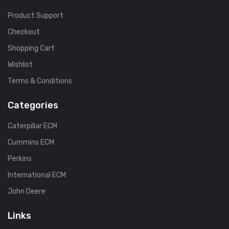
Product Support
Checkout
Shopping Cart
Wishlist
Terms & Conditions
Categories
Caterpillar ECM
Cummins ECM
Perkins
International ECM
John Deere
Links