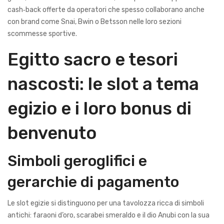
cash‑back offerte da operatori che spesso collaborano anche
con brand come Snai, Bwin o Betsson nelle loro sezioni
scommesse sportive.
Egitto sacro e tesori
nascosti: le slot a tema
egizio e i loro bonus di
benvenuto
Simboli geroglifici e
gerarchie di pagamento
Le slot egizie si distinguono per una tavolozza ricca di simboli
antichi: faraoni d’oro, scarabei smeraldo e il dio Anubi con la sua