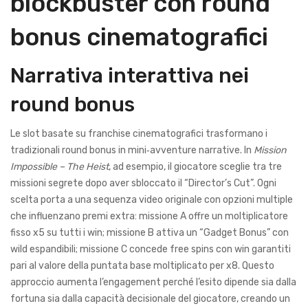
blockbuster con round
bonus cinematografici
Narrativa interattiva nei
round bonus
Le slot basate su franchise cinematografici trasformano i
tradizionali round bonus in mini‑avventure narrative. In
Mission
Impossible – The Heist
, ad esempio, il giocatore sceglie tra tre
missioni segrete dopo aver sbloccato il “Director’s Cut”. Ogni
scelta porta a una sequenza video originale con opzioni multiple
che influenzano premi extra: missione A offre un moltiplicatore
fisso x5 su tutti i win; missione B attiva un “Gadget Bonus” con
wild espandibili; missione C concede free spins con win garantiti
pari al valore della puntata base moltiplicato per x8. Questo
approccio aumenta l’engagement perché l’esito dipende sia dalla
fortuna sia dalla capacità decisionale del giocatore, creando un