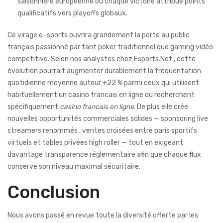
saisonnière européenne où chaque victoire attribue points
qualificatifs vers playoffs globaux.
Ce virage e–sports ouvrira grandement la porte au public
français passionné par tant poker traditionnel que gaming vidéo
competitive. Selon nos analystes chez Esports.Net , cette
évolution pourrait augmenter durablement la fréquentation
quotidienne moyenne autour +22 % parmi ceux qui utilisent
habituellement un casino francais en ligne ou recherchent
spécifiquement
casino francais en ligne
. De plus elle crée
nouvelles opportunités commerciales solides — sponsoring live
streamers renommés , ventes croisées entre paris sportifs
virtuels et tables privées high roller — tout en exigeant
davantage transparence réglementaire afin que chaque flux
conserve son niveau maximal sécuritaire.
Conclusion
Nous avons passé en revue toute la diversité offerte par les