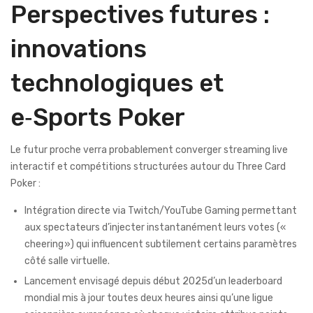
Perspectives futures :
innovations
technologiques et
e‑Sports Poker
Le futur proche verra probablement converger streaming live
interactif et compétitions structurées autour du Three Card
Poker :
Intégration directe via Twitch/YouTube Gaming permettant
aux spectateurs d’injecter instantanément leurs votes («
cheering ») qui influencent subtilement certains paramètres
côté salle virtuelle.
Lancement envisagé depuis début 2025​d’un leaderboard
mondial mis à jour toutes deux heures ainsi qu’une ligue