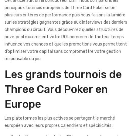
Cet article suit un fil conducteur clair : nous comparons les
principaux tournois européens de Three Card Poker selon
plusieurs critères de performance puis nous faisons la lumière
sur les stratégies gagnantes grâce aux interviews des derniers
champions du circuit. Vous découvrirez quelles structures de
prize‑pool maximisent votre ROI, comment le facteur temps
influence vos chances et quelles promotions vous permettent
d’optimiser votre capital sans compromettre votre gestion
responsable du jeu.
Les grands tournois de
Three Card Poker en
Europe
Les plateformes les plus actives se partagent le marché
européen avec leurs propres calendriers et spécificités :