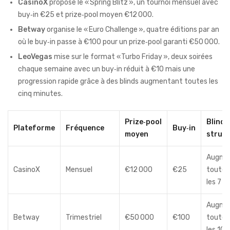
CasinoX
propose le « Spring Blitz », un tournoi mensuel avec
buy‑in €25 et prize‑pool moyen €12 000.
Betway
organise le « Euro Challenge », quatre éditions par an
où le buy‑in passe à €100 pour un prize‑pool garanti €50 000.
LeoVegas
mise sur le format « Turbo Friday », deux soirées
chaque semaine avec un buy‑in réduit à €10 mais une
progression rapide grâce à des blinds augmentant toutes les
cinq minutes.
Prize‑pool
Blind
Plateforme
Fréquence
Buy‑in
moyen
struc
Augme
CasinoX
Mensuel
€12 000
€25
toutes
les 7 m
Augme
UNCATEGORIZED
UNCATEGORIZED
Betway
Trimestriel
€50 000
€100
toutes
rything You Need to
Exklusiver Einblick in die F1
les 10 