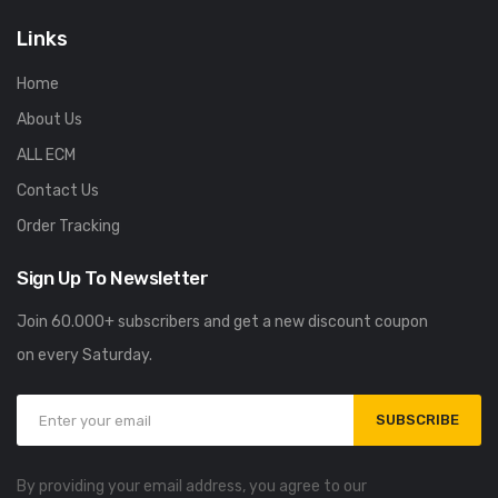
Links
Home
About Us
ALL ECM
Contact Us
Order Tracking
Sign Up To Newsletter
Join 60.000+ subscribers and get a new discount coupon
on every Saturday.
SUBSCRIBE
By providing your email address, you agree to our