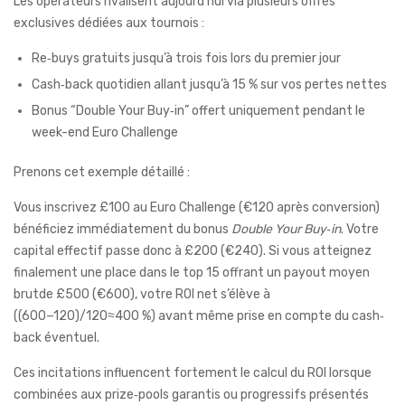
Les opérateurs rivalisent aujourd’hui via plusieurs offres
exclusives dédiées aux tournois :
Re‑buys gratuits jusqu’à trois fois lors du premier jour
Cash‑back quotidien allant jusqu’à 15 % sur vos pertes nettes
Bonus “Double Your Buy‑in” offert uniquement pendant le
week-end Euro Challenge
Prenons cet exemple détaillé :
Vous inscrivez £100 au Euro Challenge (€120 après conversion)
bénéficiez immédiatement du bonus
Double Your Buy‐in
. Votre
capital effectif passe donc à £200 (€240). Si vous atteignez
finalement une place dans le top 15 offrant un payout moyen
brutde £500 (€600), votre ROI net s’élève à
((600−120)/120≈400 %) avant même prise en compte du cash‐
back éventuel.
Ces incitations influencent fortement le calcul du ROI lorsque
combinées aux prize‐pools garantis ou progressifs présentés