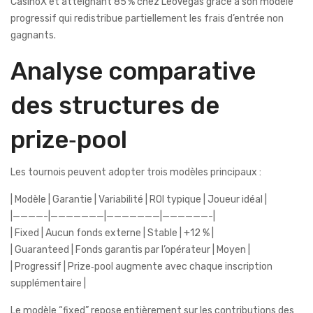
CasinoX et atteignant 85 % chez LeoVegas grâce à son modèle
progressif qui redistribue partiellement les frais d’entrée non
gagnants.
Analyse comparative
des structures de
prize‑pool
Les tournois peuvent adopter trois modèles principaux :
| Modèle | Garantie | Variabilité | ROI typique | Joueur idéal |
|————-|———————|———————|——————-|
| Fixed | Aucun fonds externe | Stable | +12 % |
| Guaranteed | Fonds garantis par l’opérateur | Moyen |
| Progressif | Prize‑pool augmente avec chaque inscription
supplémentaire |
Le modèle “fixed” repose entièrement sur les contributions des