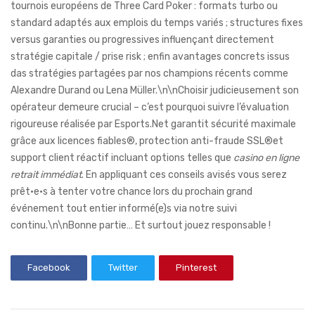
tournois européens ​de Three Card Poker​ : formats turbo ou
standard adaptés aux emplois du temps variés ; structures fixes
versus garanties ou progressives influençant directement
stratégie capitale / prise risk ; enfin avantages concrets issus
das stratégies partagées par nos champions récents comme
Alexandre Durand ou Lena Müller.\n\nChoisir judicieusement son
opérateur demeure crucial – c’est pourquoi suivre l’évaluation
rigoureuse réalisée par Esports.Net garantit sécurité maximale
grâce aux licences fiables®, protection anti-fraude SSL®et
support client réactif incluant options telles que
casino en ligne
retrait immédiat
. En appliquant ces conseils avisés vous serez
prêt·e·s à tenter votre chance lors du prochain grand
événement tout entier informé(e)s via notre suivi
continu.\n\nBonne partie… Et surtout jouez responsable !
Facebook
Twitter
Pinterest