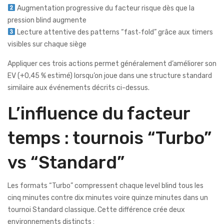
Augmentation progressive du facteur risque dès que la
pression blind augmente
Lecture attentive des patterns “fast‐fold” grâce aux timers
visibles sur chaque siège
Appliquer ces trois actions permet généralement d’améliorer son
EV (+0,45 % estimé) lorsqu’on joue dans une structure standard
similaire aux événements décrits ci-dessus.
L’influence du facteur
temps : tournois “Turbo”
vs “Standard”
Les formats “Turbo” compressent chaque level blind tous les
cinq minutes contre dix minutes voire quinze minutes dans un
tournoi Standard classique. Cette différence crée deux
environnements distincts :