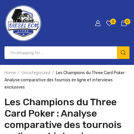
0
0
Home
Uncategorized
Les Champions du Three Card Poker :
Analyse comparative des tournois en ligne et interviews
exclusives
Les Champions du Three
Card Poker : Analyse
comparative des tournois