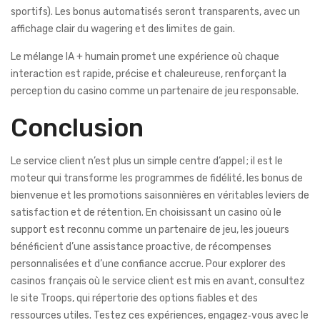
sportifs). Les bonus automatisés seront transparents, avec un
affichage clair du wagering et des limites de gain.
Le mélange IA + humain promet une expérience où chaque
interaction est rapide, précise et chaleureuse, renforçant la
perception du casino comme un partenaire de jeu responsable.
Conclusion
Le service client n’est plus un simple centre d’appel ; il est le
moteur qui transforme les programmes de fidélité, les bonus de
bienvenue et les promotions saisonnières en véritables leviers de
satisfaction et de rétention. En choisissant un casino où le
support est reconnu comme un partenaire de jeu, les joueurs
bénéficient d’une assistance proactive, de récompenses
personnalisées et d’une confiance accrue. Pour explorer des
casinos français où le service client est mis en avant, consultez
le site Troops, qui répertorie des options fiables et des
ressources utiles. Testez ces expériences, engagez‑vous avec le