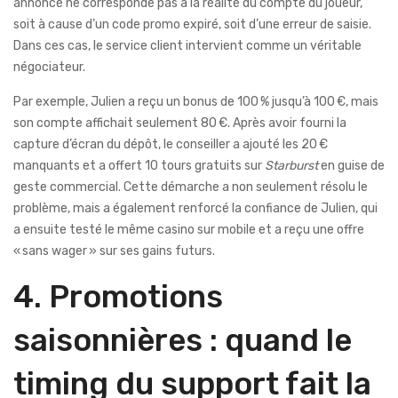
annoncé ne corresponde pas à la réalité du compte du joueur,
soit à cause d’un code promo expiré, soit d’une erreur de saisie.
Dans ces cas, le service client intervient comme un véritable
négociateur.
Par exemple, Julien a reçu un bonus de 100 % jusqu’à 100 €, mais
son compte affichait seulement 80 €. Après avoir fourni la
capture d’écran du dépôt, le conseiller a ajouté les 20 €
manquants et a offert 10 tours gratuits sur
Starburst
en guise de
geste commercial. Cette démarche a non seulement résolu le
problème, mais a également renforcé la confiance de Julien, qui
a ensuite testé le même casino sur mobile et a reçu une offre
« sans wager » sur ses gains futurs.
4. Promotions
saisonnières : quand le
timing du support fait la