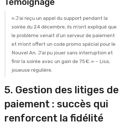
Témoignage
« J’ai reçu un appel du support pendant la
soirée du 24 décembre, ils m’ont expliqué que
le problème venait d’un serveur de paiement
et m’ont offert un code promo spécial pour le
Nouvel An. J’ai pu jouer sans interruption et
finir la soirée avec un gain de 75 €. » – Lisa,
joueuse régulière.
5. Gestion des litiges de
paiement : succès qui
renforcent la fidélité