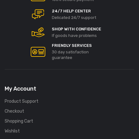
24/7 HELP CENTER
Delicated 24/7 support
SHOP WITH CONFIDENCE
If goods have problems
FRIENDLY SERVICES
30 day satisfaction
guarantee
My Account
Product Support
Checkout
Shopping Cart
Wishlist