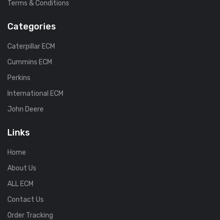
Terms & Conditions
Categories
Caterpillar ECM
Cummins ECM
Perkins
International ECM
John Deere
Links
Home
About Us
ALL ECM
Contact Us
Order Tracking