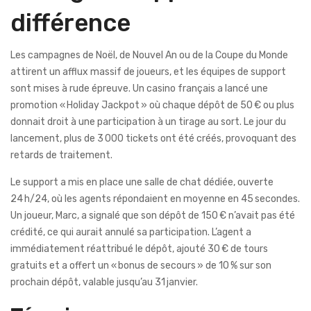
différence
Les campagnes de Noël, de Nouvel An ou de la Coupe du Monde
attirent un afflux massif de joueurs, et les équipes de support
sont mises à rude épreuve. Un casino français a lancé une
promotion « Holiday Jackpot » où chaque dépôt de 50 € ou plus
donnait droit à une participation à un tirage au sort. Le jour du
lancement, plus de 3 000 tickets ont été créés, provoquant des
retards de traitement.
Le support a mis en place une salle de chat dédiée, ouverte
24 h/24, où les agents répondaient en moyenne en 45 secondes.
Un joueur, Marc, a signalé que son dépôt de 150 € n’avait pas été
crédité, ce qui aurait annulé sa participation. L’agent a
immédiatement réattribué le dépôt, ajouté 30 € de tours
gratuits et a offert un « bonus de secours » de 10 % sur son
prochain dépôt, valable jusqu’au 31 janvier.