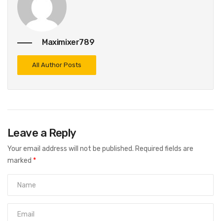
Maximixer789
All Author Posts
Leave a Reply
Your email address will not be published.
Required fields are
marked
*