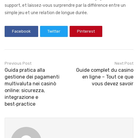
support, et laissez‑vous surprendre par la différence entre un
simple jeu et une relation de longue durée.
Facebook
Twitter
Pinterest
Previous Post
Next Post
Guida pratica alla
Guide complet du casino
gestione dei pagamenti
en ligne – Tout ce que
multivaluta nei casinò
vous devez savoir
online: sicurezza,
integrazione e
best‑practice