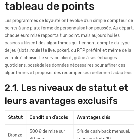
ino Promo Codes und
Detail: Was Sie über
tableau de points
en Vorteile
Angebote und Promo Codes
wissen sollten
 28, 2026
Les programmes de loyauté ont évolué d’un simple compteur de
July 27, 2026
points à une plateforme de personnalisation poussée. Au départ,
chaque euro misé rapportait un point, mais aujourd’hui les
casinos utilisent des algorithmes qui tiennent compte du type
de jeu (slots, roulette live, poker), du RTP préféré et même de la
volatilité choisie. Le service client, grâce à ses échanges
quotidiens, possède les données nécessaires pour affiner ces
algorithmes et proposer des récompenses réellement adaptées.
2.1. Les niveaux de statut et
leurs avantages exclusifs
Statut
Condition d’accès
Avantages clés
500 € de mise sur
5 % de cash‑back mensuel,
Bronze
30 jours
tours gratuits 10