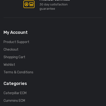
30 day satisfaction
guarantee
My Account
Product Support
Checkout
Shopping Cart
Wishlist
Terms & Conditions
Categories
Caterpillar ECM
Cummins ECM