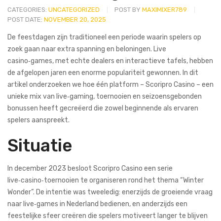
CATEGORIES:
UNCATEGORIZED
POST BY
MAXIMIXER789
POST DATE:
NOVEMBER 20, 2025
De feestdagen zijn traditioneel een periode waarin spelers op
zoek gaan naar extra spanning en beloningen. Live
casino‑games, met echte dealers en interactieve tafels, hebben
de afgelopen jaren een enorme populariteit gewonnen. In dit
artikel onderzoeken we hoe één platform – Scoripro Casino – een
unieke mix van live‑gaming, toernooien en seizoensgebonden
bonussen heeft gecreëerd die zowel beginnende als ervaren
spelers aanspreekt.
Situatie
In december 2023 besloot Scoripro Casino een serie
live‑casino‑toernooien te organiseren rond het thema “Winter
Wonder”. De intentie was tweeledig: enerzijds de groeiende vraag
naar live‑games in Nederland bedienen, en anderzijds een
feestelijke sfeer creëren die spelers motiveert langer te blijven