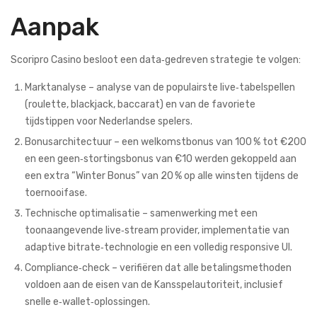
Aanpak
Scoripro Casino besloot een data‑gedreven strategie te volgen:
Marktanalyse – analyse van de populairste live‑tabelspellen
(roulette, blackjack, baccarat) en van de favoriete
tijdstippen voor Nederlandse spelers.
Bonusarchitectuur – een welkomstbonus van 100 % tot €200
en een geen‑stortingsbonus van €10 werden gekoppeld aan
een extra “Winter Bonus” van 20 % op alle winsten tijdens de
toernooifase.
Technische optimalisatie – samenwerking met een
toonaangevende live‑stream provider, implementatie van
adaptive bitrate‑technologie en een volledig responsive UI.
Compliance‑check – verifiëren dat alle betalingsmethoden
voldoen aan de eisen van de Kansspelautoriteit, inclusief
snelle e‑wallet‑oplossingen.