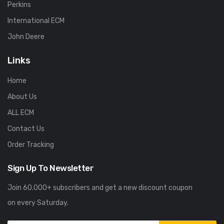
Perkins
International ECM
John Deere
Links
Home
About Us
ALL ECM
Contact Us
Order Tracking
Sign Up To Newsletter
Join 60.000+ subscribers and get a new discount coupon
on every Saturday.