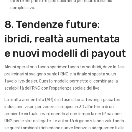
offerte nei primi tre giorni dell’anno per ridurre il rischio
complessivo.
8. Tendenze future:
ibridi, realtà aumentata
e nuovi modelli di payout
Alcuni operatori stanno sperimentando tornei ibridi, dove le fasi
preliminari si svolgono su slot RNG e la finale si sposta su un
tavolo live‑dealer. Questo modello permette di combinare la
scalabilità dell’RNG con l’esperienza sociale del live.
La realtà aumentata (AR) è in fase di beta testing: i giocatori
indossano visori per vedere i croupier in 3D all’interno di un
ambiente virtuale, mantenendo al contempo la certificazione
RNG per le slot collegate. Le autorità di gioco stanno valutando
se questi ambienti richiedano nuove licenze o adeguamenti alle