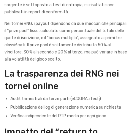
sorgente è sottoposto a test di entropia, e i risultati sono
pubblicati in report di conformità.
Nei tornei RNG, i payout dipendono da due meccaniche principali:
il “prize pool” fisso, calcolato come percentuale del totale delle
quote di iscrizione, e il “bonus multiplo”, assegnato ai primi tre
classificati. Il prize pool è solitamente distribuito 50 % al
vincitore, 30 % al secondo e 20 % al terzo, ma può variare in base
alla volatilità del gioco scelto.
La trasparenza dei RNG nei
tornei online
Audit trimestrali da terze parti (eCOGRA, iTech)
Pubblicazione dei log di generazione numerica su richiesta
Verifica indipendente del RTP medio per ogni gioco
UNCATEGORIZED
UNCATEGORIZED
usiver Einblick in die F1
Spinbara Casino Bonus im
Impatto del “return to