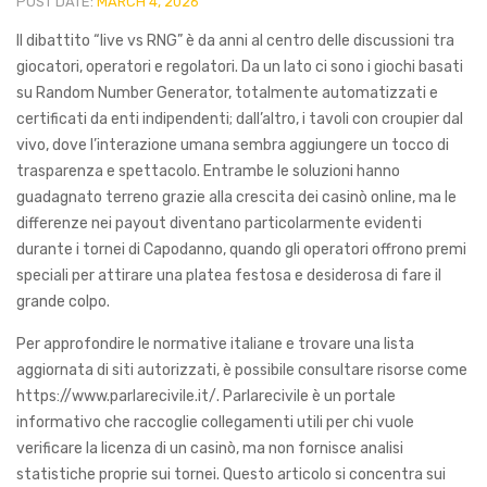
POST DATE:
MARCH 4, 2026
Il dibattito “live vs RNG” è da anni al centro delle discussioni tra
giocatori, operatori e regolatori. Da un lato ci sono i giochi basati
su Random Number Generator, totalmente automatizzati e
certificati da enti indipendenti; dall’altro, i tavoli con croupier dal
vivo, dove l’interazione umana sembra aggiungere un tocco di
trasparenza e spettacolo. Entrambe le soluzioni hanno
guadagnato terreno grazie alla crescita dei casinò online, ma le
differenze nei payout diventano particolarmente evidenti
durante i tornei di Capodanno, quando gli operatori offrono premi
speciali per attirare una platea festosa e desiderosa di fare il
grande colpo.
Per approfondire le normative italiane e trovare una lista
aggiornata di siti autorizzati, è possibile consultare risorse come
https://www.parlarecivile.it/
. Parlarecivile è un portale
informativo che raccoglie collegamenti utili per chi vuole
verificare la licenza di un casinò, ma non fornisce analisi
statistiche proprie sui tornei. Questo articolo si concentra sui