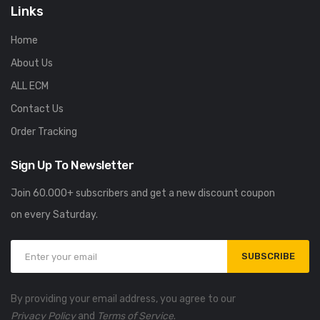
Links
Home
About Us
ALL ECM
Contact Us
Order Tracking
Sign Up To Newsletter
Join 60.000+ subscribers and get a new discount coupon
on every Saturday.
SUBSCRIBE
By providing your email address, you agree to our
Privacy Policy
and
Terms of Service
.