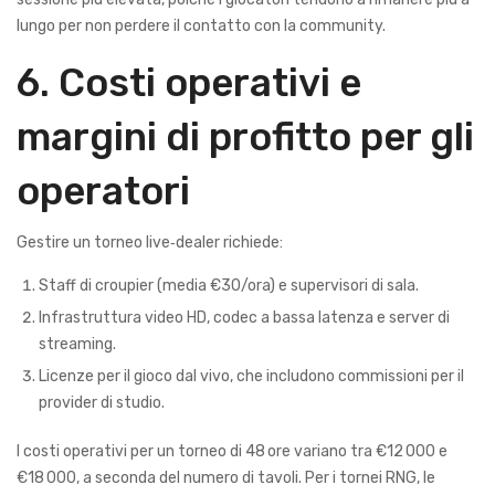
lungo per non perdere il contatto con la community.
6. Costi operativi e
margini di profitto per gli
operatori
Gestire un torneo live‑dealer richiede:
Staff di croupier (media €30/ora) e supervisori di sala.
Infrastruttura video HD, codec a bassa latenza e server di
streaming.
Licenze per il gioco dal vivo, che includono commissioni per il
provider di studio.
I costi operativi per un torneo di 48 ore variano tra €12 000 e
€18 000, a seconda del numero di tavoli. Per i tornei RNG, le