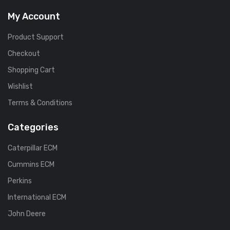
My Account
Product Support
Checkout
Shopping Cart
Wishlist
Terms & Conditions
Categories
Caterpillar ECM
Cummins ECM
Perkins
International ECM
John Deere