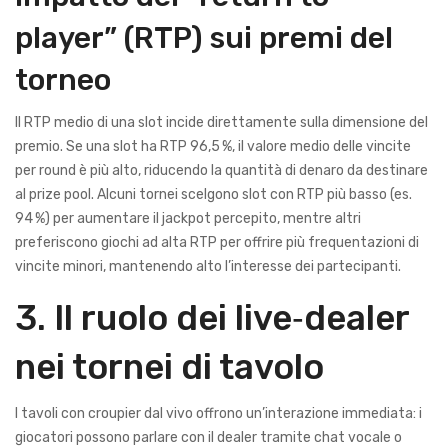
ino Promo Codes und
Detail: Was Sie über
en Vorteile
Angebote und Promo Codes
player” (RTP) sui premi del
wissen sollten
 28, 2026
torneo
July 27, 2026
Il RTP medio di una slot incide direttamente sulla dimensione del
premio. Se una slot ha RTP 96,5 %, il valore medio delle vincite
per round è più alto, riducendo la quantità di denaro da destinare
al prize pool. Alcuni tornei scelgono slot con RTP più basso (es.
94 %) per aumentare il jackpot percepito, mentre altri
preferiscono giochi ad alta RTP per offrire più frequentazioni di
vincite minori, mantenendo alto l’interesse dei partecipanti.
3. Il ruolo dei live‑dealer
nei tornei di tavolo
I tavoli con croupier dal vivo offrono un’interazione immediata: i
giocatori possono parlare con il dealer tramite chat vocale o