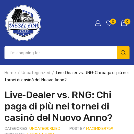
0
0
Home
Uncategorized
Live‑Dealer vs. RNG: Chi paga di più nei
tornei di casinò del Nuovo Anno?
Live‑Dealer vs. RNG: Chi
paga di più nei tornei di
casinò del Nuovo Anno?
CATEGORIES:
UNCATEGORIZED
POST BY
MAXIMIXER789