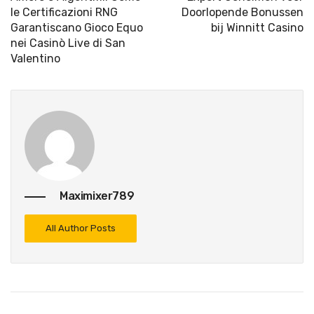
le Certificazioni RNG
Doorlopende Bonussen
Garantiscano Gioco Equo
bij Winnitt Casino
nei Casinò Live di San
Valentino
Maximixer789
All Author Posts