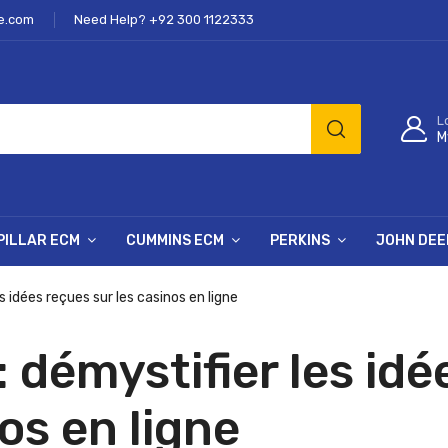
e.com
Need Help? +92 300 1122333
L
M
PILLAR ECM
CUMMINS ECM
PERKINS
JOHN DEE
es idées reçues sur les casinos en ligne
: démystifier les id
os en ligne