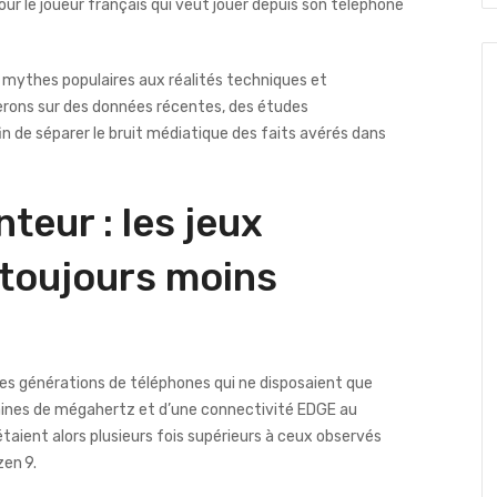
r le joueur français qui veut jouer depuis son téléphone
t mythes populaires aux réalités techniques et
ons sur des données récentes, des études
 de séparer le bruit médiatique des faits avérés dans
teur : les jeux
 toujours moins
res générations de téléphones qui ne disposaient que
aines de mégahertz et d’une connectivité EDGE au
ent alors plusieurs fois supérieurs à ceux observés
zen 9.