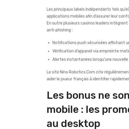
Les principaux labels indépendants tels qu
applications mobiles afin d’assurer leur con
En outre plusieurs casinos leaders intègren
anti‑phishing :
Notifications push sécurisées affichant u
Vérification d’appareil via empreinte mat
Alertes instantanées lorsqu’une nouvelle 
Le site Nino Robotics.Com cite régulièremen
aider le joueur français à identifier rapide
Les bonus ne son
mobile : les pro
au desktop