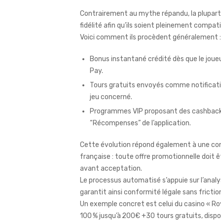
Contrairement au mythe répandu, la plupart
fidélité afin qu’ils soient pleinement compati
Voici comment ils procèdent généralement :
Bonus instantané crédité dès que le joue
Pay.
Tours gratuits envoyés comme notificatio
jeu concerné.
Programmes VIP proposant des cashbacks 
“Récompenses” de l’application.
Cette évolution répond également à une co
française : toute offre promotionnelle doit
avant acceptation.
Le processus automatisé s’appuie sur l’anal
garantit ainsi conformité légale sans frictio
Un exemple concret est celui du casino « Ro
100 % jusqu’à 200€ +30 tours gratuits, dispo