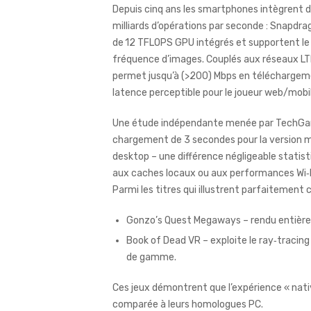
Depuis cinq ans les smartphones intègrent 
milliards d’opérations par seconde : Snapdra
de 12 TFLOPS GPU intégrés et supportent le
fréquence d’images. Couplés aux réseaux LTE
permet jusqu’à (>200) Mbps en téléchargeme
latence perceptible pour le joueur web/mobil
Une étude indépendante menée par TechGa
chargement de 3 secondes pour la version m
desktop – une différence négligeable statist
aux caches locaux ou aux performances Wi‑F
Parmi les titres qui illustrent parfaitement 
Gonzo’s Quest Megaways – rendu entière
Book of Dead VR – exploite le ray‑tracin
de gamme.
Ces jeux démontrent que l’expérience « nat
comparée à leurs homologues PC.