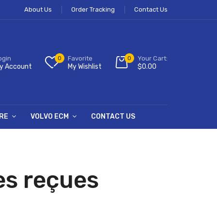
About Us
Order Tracking
Contact Us
ogin
0
Favorite
0
Your Cart:
y Account
My Wishlist
$
0.00
RE
VOLVO ECM
CONTACT US
ées reçues