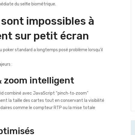
médiate du selfie biométrique.
 sont impossibles à
nt sur petit écran
au poker standard a longtemps posé problème lorsqu’il
jeurs :
 zoom intelligent
Grid combiné avec JavaScript “pinch‑to‑zoom”
 la taille des cartes tout en conservant la visibilité
ndaires comme le compteur RTP ou la mise totale
ptimisés